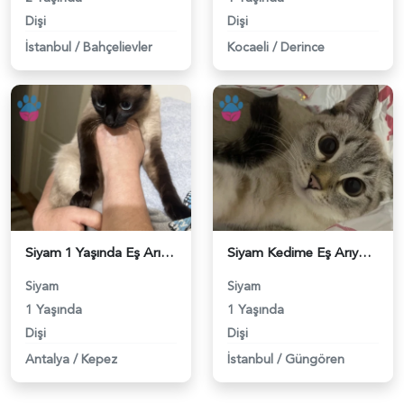
Dişi
Dişi
İstanbul
/
Bahçelievler
Kocaeli
/
Derince
Siyam 1 Yaşında Eş Arıyor - 118983299
Siyam Kedime Eş Arıyorum - 118983240
Siyam
Siyam
1 Yaşında
1 Yaşında
Dişi
Dişi
Antalya
/
Kepez
İstanbul
/
Güngören