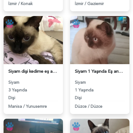
İzmir
/
Konak
İzmir
/
Gaziemir
Siyam dişi kedime eş arıyorum - 118983924
Siyam 1 Yaşında Eş arıyoruz - 118983821
Siyam
Siyam
3 Yaşında
1 Yaşında
Dişi
Dişi
Manisa
/
Yunusemre
Düzce
/
Düzce