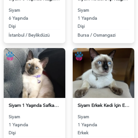
Siyam
Siyam
6 Yaşında
1 Yaşında
Dişi
Dişi
İstanbul
/
Beylikdüzü
Bursa
/
Osmangazi
Siyam 1 Yaşında Safkan Kedime Eş Arıyorum - 118984225
Siyam Erkek Kedi İçin Eş Aranıyor - 118983369
Siyam
Siyam
1 Yaşında
1 Yaşında
Dişi
Erkek