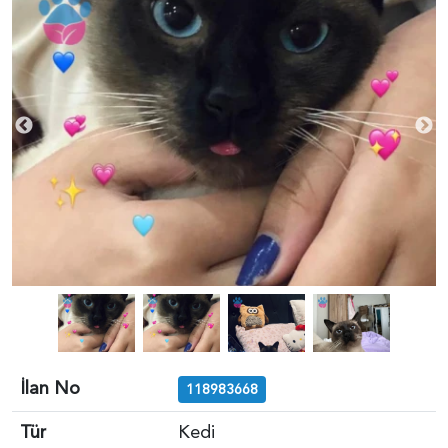
İlan No
118983668
Tür
Kedi