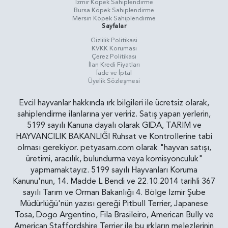
İzmir Köpek Sahiplendirme
Bursa Köpek Sahiplendirme
Mersin Köpek Sahiplendirme
Sayfalar
Gizlilik Politikasi
KVKK Koruması
Çerez Politikası
İlan Kredi Fiyatları
İade ve İptal
Üyelik Sözleşmesi
Evcil hayvanlar hakkında ırk bilgileri ile ücretsiz olarak,
sahiplendirme ilanlarına yer veririz. Satış yapan yerlerin,
5199 sayılı Kanuna dayalı olarak GIDA, TARIM ve
HAYVANCILIK BAKANLIĞI Ruhsat ve Kontrollerine tabi
olması gerekiyor. petyasam.com olarak "hayvan satışı,
üretimi, aracılık, bulundurma veya komisyonculuk"
yapmamaktayız. 5199 sayılı Hayvanları Koruma
Kanunu'nun, 14. Madde L Bendi ve 22.10.2014 tarihli 367
sayılı Tarım ve Orman Bakanlığı 4. Bölge İzmir Şube
Müdürlüğü'nün yazısı gereği Pitbull Terrier, Japanese
Tosa, Dogo Argentino, Fila Brasileiro, American Bully ve
American Staffordshire Terrier ile bu ırkların melezlerinin