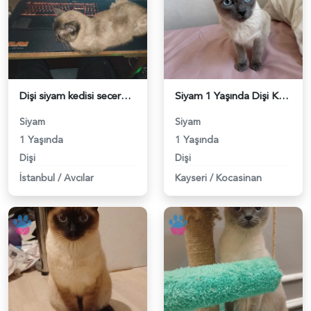
Dişi siyam kedisi secereli - 118983779
Siyam 1 Yaşında Dişi Kedim Eş Arıyor - 118983766
Siyam
Siyam
1 Yaşında
1 Yaşında
Dişi
Dişi
İstanbul
/
Avcılar
Kayseri
/
Kocasinan