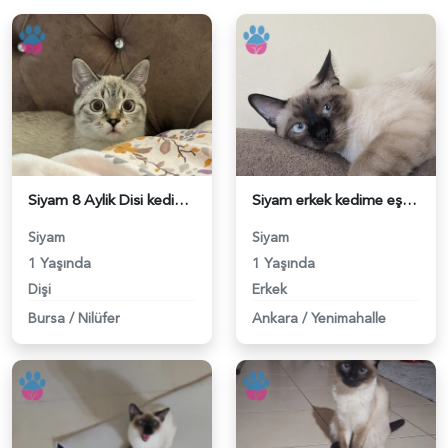
Siyam 8 Aylik Disi kedime es ariyorum - 118984663
Siyam erkek kedime eş arıyorum (tekir tercihimdir) - 118984481
Siyam
Siyam
1 Yaşında
1 Yaşında
Dişi
Erkek
Bursa
/
Nilüfer
Ankara
/
Yenimahalle