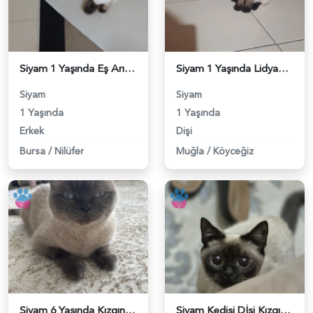
Siyam 1 Yaşında Eş Arıyor - 118984467
Siyam 1 Yaşında Lidyamiza Eş Arıyoruz - 118984407
Siyam
Siyam
1 Yaşında
1 Yaşında
Erkek
Dişi
Bursa
/
Nilüfer
Muğla
/
Köyceğiz
Siyam 6 Yaşında Kızgınlığa Girdi - 118984394
Siyam Kedisi Dİşi Kızgınlıkta - 118984287