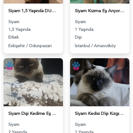
Siyam 1,5 Yaşında DUMAN Eş Arıyor - 118983765
Siyam Kızıma Eş Arıyorum - 118983496
Siyam
Siyam
1,5 Yaşında
1 Yaşında
Erkek
Dişi
Eskişehir
/
Odunpazarı
İstanbul
/
Arnavutköy
Siyam Dişi Kedime Eş Arıyorum - 118983424
Siyam Kedisi Dİşi Kızgınlıkta - 118983307
Siyam
Siyam
2 Yaşında
1 Yaşında