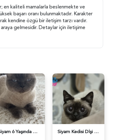
ır; en kaliteli mamalarla beslenmekte ve
yüksek başarı oranı bulunmaktadır. Karakter
ak kendine özgü bir iletişim tarzı vardır.
 araya gelmesidir. Detaylar için iletişime
Siyam 6 Yaşında Kızgınlığa Girdi - 118984394
Siyam Kedisi Dİşi Kızgınlıkta - 118984287