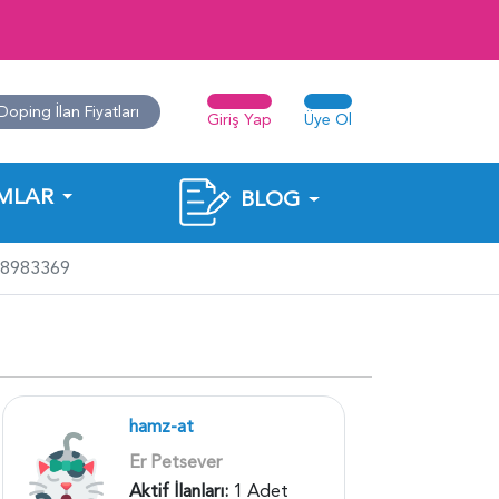
Doping İlan Fiyatları
Giriş Yap
Üye Ol
MLAR
BLOG
118983369
hamz-at
Er Petsever
Aktif İlanları:
1 Adet