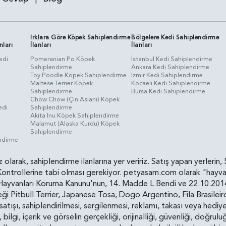
Irklara Göre Köpek Sahiplendirme
Bölgelere Kedi Sahiplendirme
nları
İlanları
İlanları
edi
Pomeranian Po Köpek
İstanbul Kedi Sahiplendirme
Sahiplendirme
Ankara Kedi Sahiplendirme
i
Toy Poodle Köpek Sahiplendirme
İzmir Kedi Sahiplendirme
Maltese Terrier Köpek
Kocaeli Kedi Sahiplendirme
Sahiplendirme
Bursa Kedi Sahiplendirme
Chow Chow (Çin Aslanı) Köpek
edi
Sahiplendirme
Akita Inu Köpek Sahiplendirme
Malamut (Alaska Kurdu) Köpek
Sahiplendirme
endirme
siz olarak, sahiplendirme ilanlarına yer veririz. Satış yapan yerle
ollerine tabi olması gerekiyor. petyasam.com olarak "hayvan s
yvanları Koruma Kanunu'nun, 14. Madde L Bendi ve 22.10.2014 t
i Pitbull Terrier, Japanese Tosa, Dogo Argentino, Fila Brasilei
e satışı, sahiplendirilmesi, sergilenmesi, reklamı, takası veya he
n, bilgi, içerik ve görselin gerçekliği, orijinalliği, güvenliği, doğr