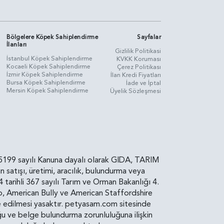
Bölgelere Köpek Sahiplendirme
Sayfalar
İlanları
Gizlilik Politikasi
İstanbul Köpek Sahiplendirme
KVKK Koruması
Kocaeli Köpek Sahiplendirme
Çerez Politikası
İzmir Köpek Sahiplendirme
İlan Kredi Fiyatları
Bursa Köpek Sahiplendirme
İade ve İptal
Mersin Köpek Sahiplendirme
Üyelik Sözleşmesi
rin, 5199 sayılı Kanuna dayalı olarak GIDA, TARIM
atışı, üretimi, aracılık, bulundurma veya
arihli 367 sayılı Tarım ve Orman Bakanlığı 4.
ro, American Bully ve American Staffordshire
diye edilmesi yasaktır. petyasam.com sitesinde
uluğu ve belge bulundurma zorunluluğuna ilişkin