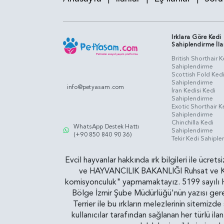
Irklara Göre Kedi
Sahiplendirme İla
British Shorthair K
Sahiplendirme
Scottish Fold Ked
Sahiplendirme
info@petyasam.com
İran Kedisi Kedi
Sahiplendirme
Exotic Shorthair K
Sahiplendirme
Chinchilla Kedi
WhatsApp Destek Hattı
Sahiplendirme
(+90 850 840 90 36)
Tekir Kedi Sahipl
Evcil hayvanlar hakkında ırk bilgileri ile ücret
ve HAYVANCILIK BAKANLIĞI Ruhsat ve Kontr
komisyonculuk" yapmamaktayız. 5199 sayılı Ha
Bölge İzmir Şube Müdürlüğü'nün yazısı gereğ
Terrier ile bu ırkların melezlerinin sitemizd
kullanıcılar tarafından sağlanan her türlü ila