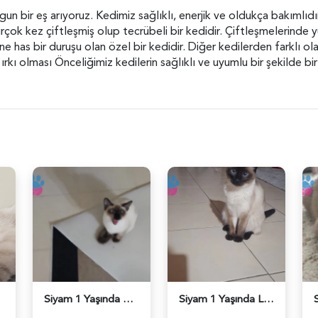
gun bir eş arıyoruz. Kedimiz sağlıklı, enerjik ve oldukça bakımlıd
çok kez çiftleşmiş olup tecrübeli bir kedidir. Çiftleşmelerinde 
 has bir duruşu olan özel bir kedidir. Diğer kedilerden farklı olar
rkı olması Önceliğimiz kedilerin sağlıklı ve uyumlu bir şekilde bir
Siyam 1 Yaşında Eş Arıyor - 118984467
Siyam 1 Yaşında Lidyamiza Eş Arıyoruz - 118984407