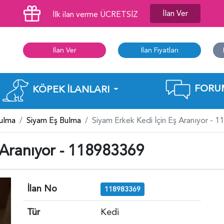
İlan Ver
İlk ilan verme ÜCRETSİZ
İlan Ver
İlan Fiyatları
FORU
KÖPEK İLANLARI
Bulma
Siyam Eş Bulma
Siyam Erkek Kedi İçin Eş Aranıyor - 
 Aranıyor - 118983369
İlan No
118983369
Tür
Kedi