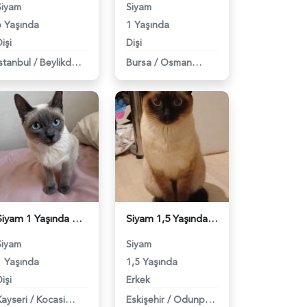
Siyam
Siyam
6 Yaşında
1 Yaşında
işi
Dişi
İstanbul
/
Beylikdüzü
Bursa
/
Osmangazi
Siyam 1 Yaşında Dişi Kedim Eş Arıyor - 118983766
Siyam 1,5 Yaşında DUMAN Eş Arıyor - 118983765
Siyam
Siyam
1 Yaşında
1,5 Yaşında
işi
Erkek
Kayseri
/
Kocasinan
Eskişehir
/
Odunpazarı