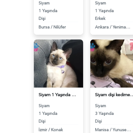
Siyam
Siyam
1 Yaşında
1 Yaşında
Dişi
Erkek
Bursa
/
Nilüfer
Ankara
/
Yenimahalle
Siyam 1 Yaşında Safkan Kedime Eş Arıyorum - 118984225
Siyam dişi kedime eş arıyor
Siyam
Siyam
1 Yaşında
3 Yaşında
Dişi
Dişi
İzmir
/
Konak
Manisa
/
Yunusemre