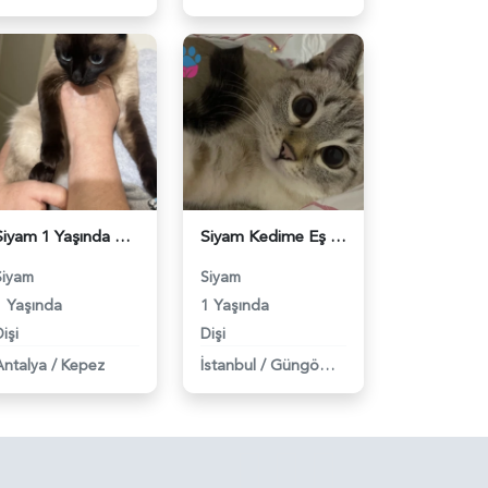
Siyam 1 Yaşında Eş Arıyor - 118983299
Siyam Kedime Eş Arıyorum - 118983240
Siyam
Siyam
1 Yaşında
1 Yaşında
işi
Dişi
Antalya
/
Kepez
İstanbul
/
Güngören