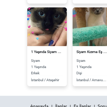
1 Yaşında Siyam Kedim Eş Arıyor - 118983668
Siyam Kızıma Eş Arıyorum - 118983496
Siyam
Siyam
1 Yaşında
1 Yaşında
Erkek
Dişi
İstanbul
/
Ataşehir
İstanbul
/
Arnavutköy
Anasayfa
İlanlar
Eş İlanlar
Soru
|
|
|