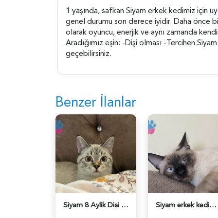
1 yaşında, safkan Siyam erkek kedimiz için uy
genel durumu son derece iyidir. Daha önce bir
olarak oyuncu, enerjik ve aynı zamanda kendine
Aradığımız eşin: -Dişi olması -Tercihen Siyam ı
geçebilirsiniz.
Benzer İlanlar
Siyam 8 Aylik Disi kedime es ariyorum - 118984663
Siyam erkek kedime eş arıyorum (tekir tercihimdir) - 118984481