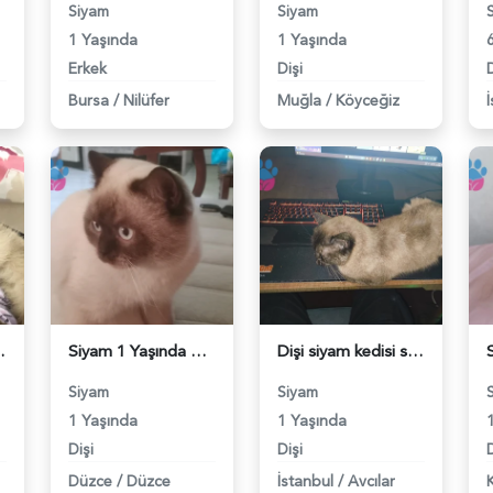
Siyam
Siyam
1 Yaşında
1 Yaşında
Erkek
Dişi
D
Bursa
/
Nilüfer
Muğla
/
Köyceğiz
um - 118983924
Siyam 1 Yaşında Eş arıyoruz - 118983821
Dişi siyam kedisi secereli - 118983779
Siyam
Siyam
1 Yaşında
1 Yaşında
Dişi
Dişi
D
Düzce
/
Düzce
İstanbul
/
Avcılar