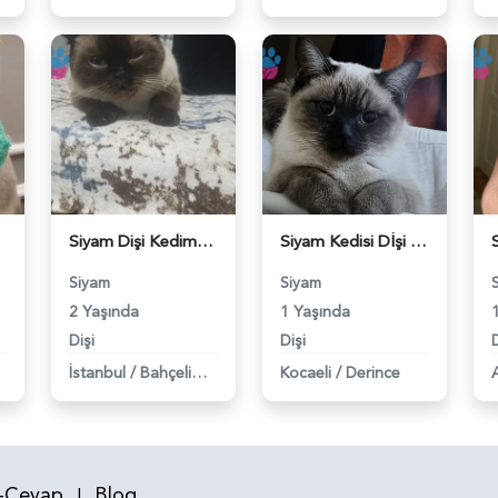
Siyam Dişi Kedime Eş Arıyorum - 118983424
Siyam Kedisi Dİşi Kızgınlıkta - 118983307
Siyam
Siyam
2 Yaşında
1 Yaşında
Dişi
Dişi
D
İstanbul
/
Bahçelievler
Kocaeli
/
Derince
-Cevap
Blog
|