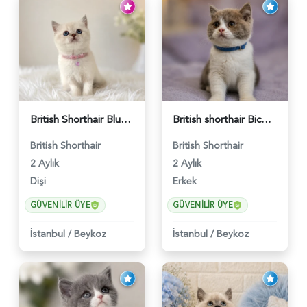
British Shorthair Blue Point Kızımız 2 Aylık - 5149
British shorthair Bicolor Lilac Erkek - 5905
British Shorthair
British Shorthair
2 Aylık
2 Aylık
Dişi
Erkek
GÜVENILIR ÜYE
GÜVENILIR ÜYE
İstanbul
/
Beykoz
İstanbul
/
Beykoz