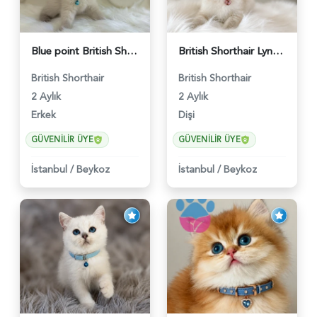
Blue point British Shorthair Kedim 2 Aylık - 4132
British Shorthair Lynx Point Dişi Yavrumuz Yuva Arıyor - 5148
British Shorthair
British Shorthair
2 Aylık
2 Aylık
Erkek
Dişi
GÜVENILIR ÜYE
GÜVENILIR ÜYE
İstanbul
/
Beykoz
İstanbul
/
Beykoz