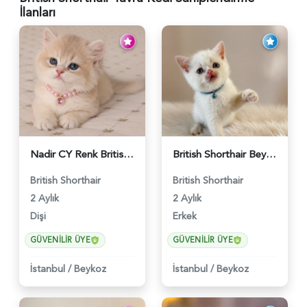
İlanları
Nadir CY Renk British Shorthair Prensesimiz - 6483
British Shorthair Beyaz Pamuksu Yavrumuz - 6419
British Shorthair
British Shorthair
2 Aylık
2 Aylık
Dişi
Erkek
GÜVENILIR ÜYE
GÜVENILIR ÜYE
İstanbul
/
Beykoz
İstanbul
/
Beykoz