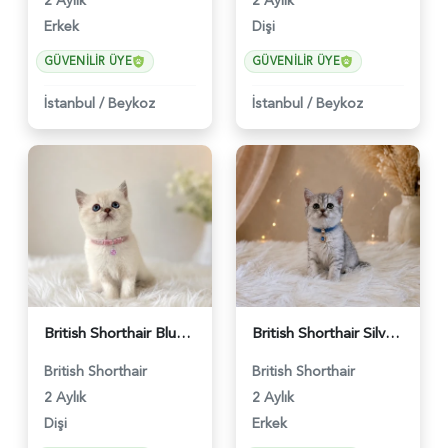
2 Aylık
2 Aylık
Erkek
Dişi
GÜVENILIR ÜYE
GÜVENILIR ÜYE
İstanbul
/
Beykoz
İstanbul
/
Beykoz
British Shorthair Blue Point Kızımız 2 Aylık - 5149
British Shorthair Silver Tabby Yavrumuz - 4639
British Shorthair
British Shorthair
2 Aylık
2 Aylık
Dişi
Erkek