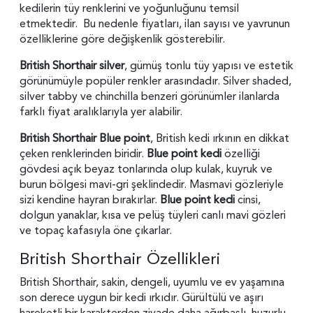
kedilerin tüy renklerini ve yoğunluğunu temsil
etmektedir.
Bu nedenle fiyatları, ilan sayısı ve yavrunun
özelliklerine göre değişkenlik gösterebilir.
British Shorthair silver
, gümüş tonlu tüy yapısı ve estetik
görünümüyle popüler renkler arasındadır. Silver shaded,
silver tabby ve chinchilla benzeri görünümler ilanlarda
farklı fiyat aralıklarıyla yer alabilir.
British Shorthair Blue point
,
British kedi ırkının en dikkat
çeken renklerinden biridir.
Blue point kedi
özelliği
gövdesi açık beyaz tonlarında olup kulak, kuyruk ve
burun bölgesi mavi-gri şeklindedir. Masmavi gözleriyle
sizi kendine hayran bırakırlar.
Blue point kedi
cinsi,
dolgun yanaklar, kısa ve pelüş tüyleri canlı mavi gözleri
ve topaç kafasıyla öne çıkarlar.
British Shorthair Özellikleri
British Shorthair, sakin, dengeli, uyumlu ve ev yaşamına
son derece uygun bir kedi ırkıdır. Gürültülü ve aşırı
hareketli bir karakterden ziyade daha ağırbaşlı, huzurlu