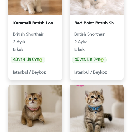
Karamelli British Longhair Erkek 2 Aylık - 4919
Red Point British Shorthair Erkek - 4692
British Shorthair
British Shorthair
2 Aylık
2 Aylık
Erkek
Erkek
GÜVENILIR ÜYE
GÜVENILIR ÜYE
İstanbul
/
Beykoz
İstanbul
/
Beykoz