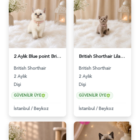
2 Aylık Blue point British Shorthair Nazlı Kızımız - 4642
British Shorthair Lilac Renk Dişi Yavrumuz - 4646
British Shorthair
British Shorthair
2 Aylık
2 Aylık
Dişi
Dişi
GÜVENILIR ÜYE
GÜVENILIR ÜYE
İstanbul
/
Beykoz
İstanbul
/
Beykoz