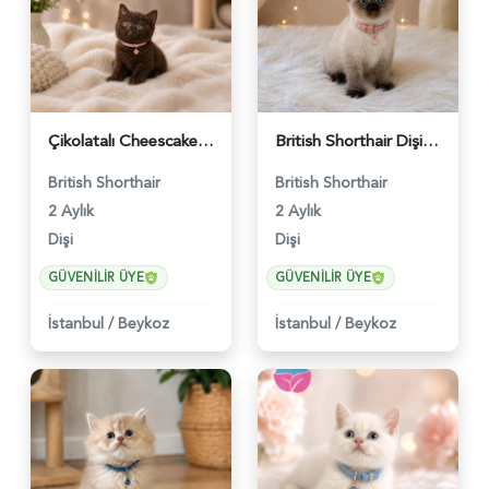
Çikolatalı Cheescake British Shorthair Dişi Yavrumuz - 4902
British Shorthair Dişi Yavrumuz 2 Aylık - 4647
British Shorthair
British Shorthair
2 Aylık
2 Aylık
Dişi
Dişi
GÜVENILIR ÜYE
GÜVENILIR ÜYE
İstanbul
/
Beykoz
İstanbul
/
Beykoz