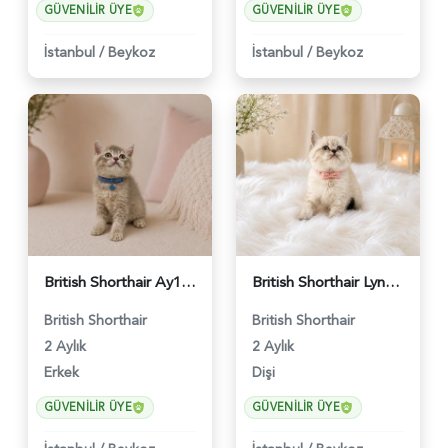
GÜVENILIR ÜYE
GÜVENILIR ÜYE
İstanbul
/
Beykoz
İstanbul
/
Beykoz
British Shorthair Ay12 Erkek Oyuncu Yavrumuz - 4895
British Shorthair Lynx Point Güzel Kızımız - 4640
British Shorthair
British Shorthair
2 Aylık
2 Aylık
Erkek
Dişi
GÜVENILIR ÜYE
GÜVENILIR ÜYE