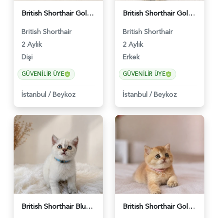
British Shorthair Golden Chinchilla Dişi - 5207
British Shorthair Golden Black Erkek - 5208
British Shorthair
British Shorthair
2 Aylık
2 Aylık
Dişi
Erkek
GÜVENILIR ÜYE
GÜVENILIR ÜYE
İstanbul
/
Beykoz
İstanbul
/
Beykoz
British Shorthair Blue Point Erkek Yavrumuz - 5211
British Shorthair Golden Muhteşem Yavrumuz - 5226