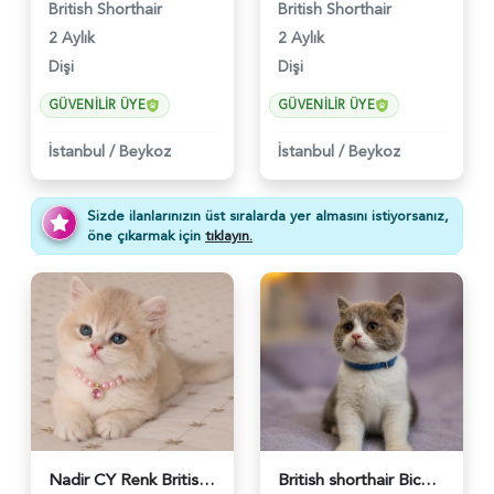
British Shorthair
British Shorthair
2 Aylık
2 Aylık
Dişi
Dişi
GÜVENILIR ÜYE
GÜVENILIR ÜYE
İstanbul
/
Beykoz
İstanbul
/
Beykoz
Sizde ilanlarınızın üst sıralarda yer almasını istiyorsanız,
öne çıkarmak için
tıklayın.
Nadir CY Renk British Shorthair Prensesimiz - 6483
British shorthair Bicolor Lilac Erkek - 5905