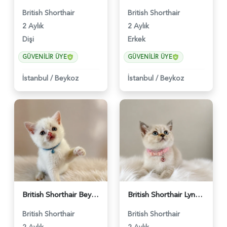
British Shorthair
British Shorthair
2 Aylık
2 Aylık
Dişi
Erkek
GÜVENILIR ÜYE
GÜVENILIR ÜYE
İstanbul
/
Beykoz
İstanbul
/
Beykoz
British Shorthair Beyaz Pamuksu Yavrumuz - 6419
British Shorthair Lynx Point Dişi Yavrumuz Yuva Arıyor - 5148
British Shorthair
British Shorthair