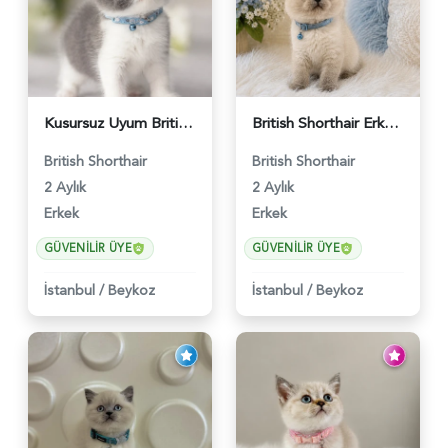
Kusursuz Uyum British Shorthair Bi Color Erkek - 6011
British Shorthair Erkek Bluepoint 2 Aylık - 4448
British Shorthair
British Shorthair
2 Aylık
2 Aylık
Erkek
Erkek
GÜVENILIR ÜYE
GÜVENILIR ÜYE
İstanbul
/
Beykoz
İstanbul
/
Beykoz