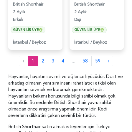
British Shorthair
British Shorthair
2 Aylık
2 Aylık
Erkek
Dişi
GÜVENILIR ÜYE
GÜVENILIR ÜYE
İstanbul
/
Beykoz
İstanbul
/
Beykoz
‹
1
2
3
4
...
58
59
›
Hayvanlar, hayatın sevimli ve eğlenceli yüzüdür. Dost ve
arkadaş olmanın yanı sıra insanı rahatlatıcı etkisi olan
hayvanları sevmek ve korumak gerekmektedir.
Hayvanların bakımı konusunda bilgi sahibi olmak çok
önemlidir. Bu nedenle British Shorthair yavru sahibi
olmadan önce araştırma yapmak önemlidir. Kedi
severlerin dikkatini çeken sevimli bir türdür.
British Shorthair satın almak isteyenler için Türkiye