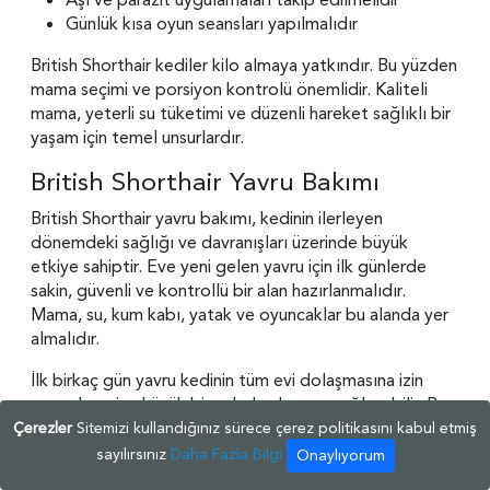
Günlük kısa oyun seansları yapılmalıdır
British Shorthair kediler kilo almaya yatkındır. Bu yüzden
mama seçimi ve porsiyon kontrolü önemlidir. Kaliteli
mama, yeterli su tüketimi ve düzenli hareket sağlıklı bir
yaşam için temel unsurlardır.
British Shorthair Yavru Bakımı
British Shorthair yavru bakımı, kedinin ilerleyen
dönemdeki sağlığı ve davranışları üzerinde büyük
etkiye sahiptir. Eve yeni gelen yavru için ilk günlerde
sakin, güvenli ve kontrollü bir alan hazırlanmalıdır.
Mama, su, kum kabı, yatak ve oyuncaklar bu alanda yer
almalıdır.
İlk birkaç gün yavru kedinin tüm evi dolaşmasına izin
vermek yerine küçük bir odada alışması sağlanabilir. Bu
süreçte yüksek ses, kalabalık misafir ve ani temaslardan
Çerezler
Sitemizi kullandığınız sürece çerez politikasını kabul etmiş
kaçınılmalıdır. Yavru kedinin yeni ortamı koklamasına,
sayılırsınız
Daha Fazla Bilgi
Onaylıyorum
keşfetmesine ve güven duymasına izin verilmelidir.