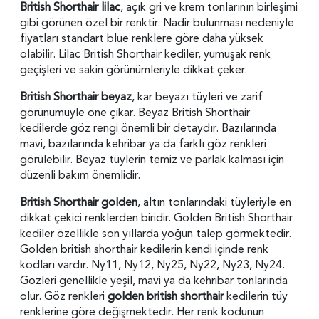
British Shorthair lilac
, açık gri ve krem tonlarının birleşimi
gibi görünen özel bir renktir. Nadir bulunması nedeniyle
fiyatları standart blue renklere göre daha yüksek
olabilir. Lilac British Shorthair kediler, yumuşak renk
geçişleri ve sakin görünümleriyle dikkat çeker.
British Shorthair beyaz
, kar beyazı tüyleri ve zarif
görünümüyle öne çıkar. Beyaz British Shorthair
kedilerde göz rengi önemli bir detaydır. Bazılarında
mavi, bazılarında kehribar ya da farklı göz renkleri
görülebilir. Beyaz tüylerin temiz ve parlak kalması için
düzenli bakım önemlidir.
British Shorthair golden
, altın tonlarındaki tüyleriyle en
dikkat çekici renklerden biridir. Golden British Shorthair
kediler özellikle son yıllarda yoğun talep görmektedir.
Golden british shorthair kedilerin kendi içinde renk
kodları vardır.
Ny11, Ny12, Ny25, Ny22, Ny23, Ny24.
Gözleri genellikle yeşil, mavi ya da kehribar tonlarında
olur. Göz renkleri
golden british shorthair
kedilerin tüy
renklerine göre değişmektedir. Her renk kodunun