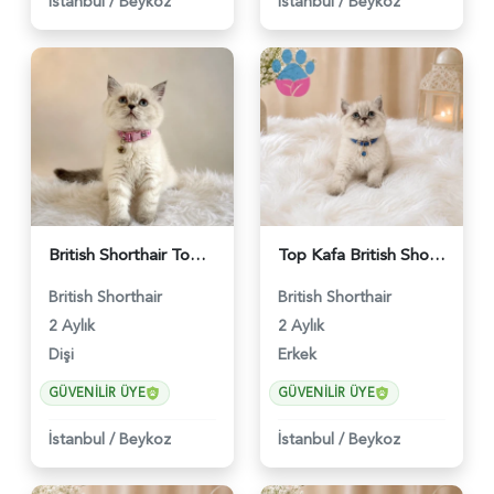
İstanbul
/
Beykoz
İstanbul
/
Beykoz
British Shorthair Tombul Yanak Prenses Yuva Arıyor - 5152
Top Kafa British Shorthair Blue Point Yakışıklımız - 4641
British Shorthair
British Shorthair
2 Aylık
2 Aylık
Dişi
Erkek
GÜVENILIR ÜYE
GÜVENILIR ÜYE
İstanbul
/
Beykoz
İstanbul
/
Beykoz