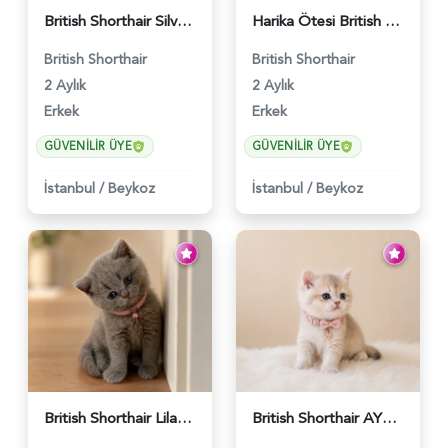
British Shorthair Silver Point Erkek 2 Aylık - 6122
Harika Ötesi British Longhair Golden Parlayan Yıldız - 6141
British Shorthair
British Shorthair
2 Aylık
2 Aylık
Erkek
Erkek
GÜVENILIR ÜYE
GÜVENILIR ÜYE
İstanbul
/
Beykoz
İstanbul
/
Beykoz
British Shorthair Lilac Dişi Tatlı Kızımız - 5236
British Shorthair AY12 Güzel Kızımız - 6349