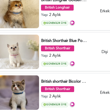
British Longhair
Erkek
2 Aylık
Yaşı:
GÜVENILIR ÜYE
British Shorthair Blue Point Kızımız 2 Aylık - 5149
British Shorthair
Dişi
2 Aylık
Yaşı:
GÜVENILIR ÜYE
British shorthair Bicolor Lilac Erkek - 5905
British Shorthair
Erkek
2 Aylık
Yaşı:
GÜVENILIR ÜYE