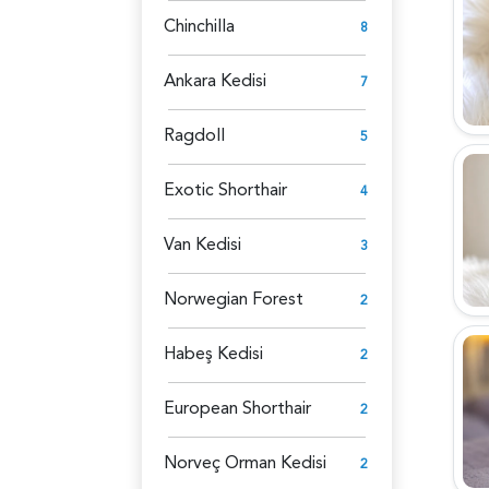
Chinchilla
8
Ankara Kedisi
7
Ragdoll
5
Exotic Shorthair
4
Van Kedisi
3
Norwegian Forest
2
Habeş Kedisi
2
European Shorthair
2
Norveç Orman Kedisi
2