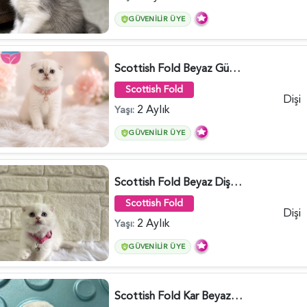
GÜVENILIR ÜYE
Scottish Fold Beyaz Güzellik 2 Aylık - 4690
Scottish Fold
Dişi
2 Aylık
Yaşı:
GÜVENILIR ÜYE
Scottish Fold Beyaz Dişi Baby Face 2 Aylık - 3704
Scottish Fold
Dişi
2 Aylık
Yaşı:
GÜVENILIR ÜYE
Scottish Fold Kar Beyazı Dişi 2 Aylık - 2980