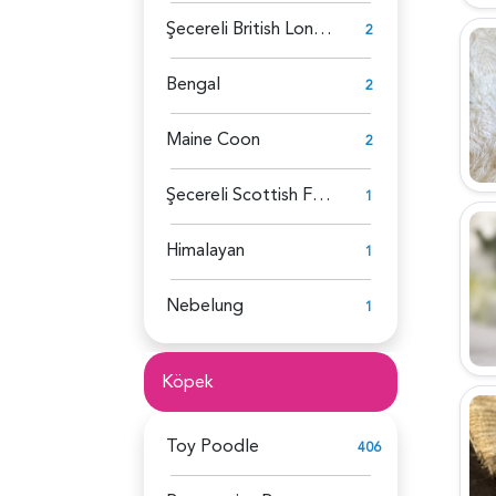
Şecereli British Longhair
2
Bengal
2
Maine Coon
2
Şecereli Scottish Fold
1
Himalayan
1
Nebelung
1
Köpek
Toy Poodle
406