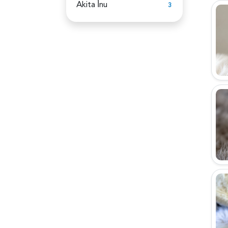
Akita İ̇nu
3