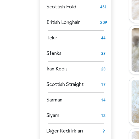
Scottish Fold
451
British Longhair
209
Tekir
44
Sfenks
33
İran Kedisi
28
Scottish Straight
17
Sarman
14
Siyam
12
Diğer Kedi İrkları
9