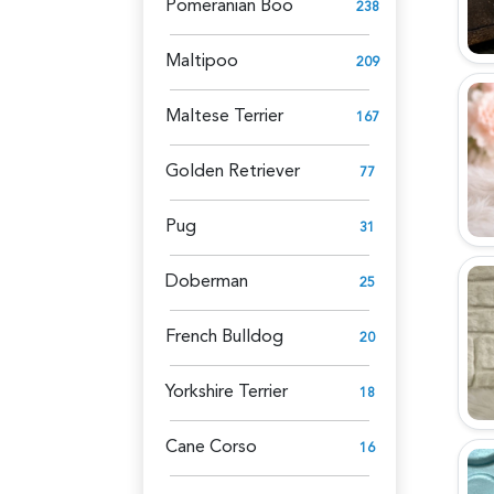
Pomeranian Boo
238
Maltipoo
209
Maltese Terrier
167
Golden Retriever
77
Pug
31
Doberman
25
French Bulldog
20
Yorkshire Terrier
18
Cane Corso
16