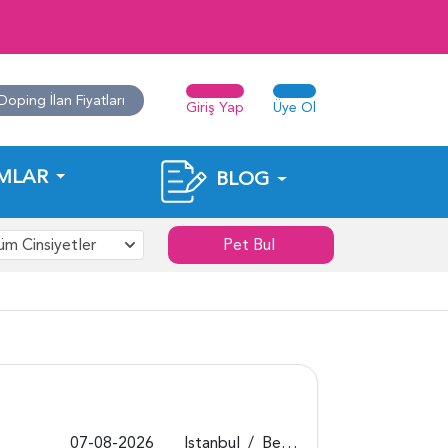
Doping İlan Fiyatları
Giriş Yap
Üye Ol
MLAR
BLOG
üm Cinsiyetler
Pet Bul
07-08-2026
Istanbul
/
Beykoz