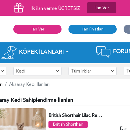
İlan Ver
İlk ilan verme ÜCRETSİZ
İlan Ver
İlan Fiyatları
FORU
KÖPEK İLANLARI
Kedi
Tüm Irklar
T
rı
Aksaray Kedi İlanları
ray Kedi Sahiplendirme İlanları
British Shorthair Lilac Renk Dişi Yavrumuz - 4646
British Shorthair
Dişi