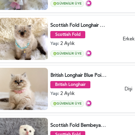
GÜVENILIR ÜYE
Scottish Fold Longhair Çikolata Erkek Yavrumuz - 6119
Scottish Fold
Erkek
2 Aylık
Yaşı:
GÜVENILIR ÜYE
British Longhair Blue Point Afrodit Yuva Arıyor - 6118
British Longhair
Dişi
2 Aylık
Yaşı:
GÜVENILIR ÜYE
Scottish Fold Bembeyaz Pembe Burun Yavrumuz - 6120
Scottish Fold