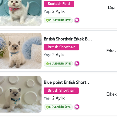
Scottish Fold
Dişi
2 Aylık
Yaşı:
GÜVENILIR ÜYE
British Shorthair Erkek Bluepoint 2 Aylık - 4448
British Shorthair
Erkek
2 Aylık
Yaşı:
GÜVENILIR ÜYE
Blue point British Shorthair Kedim 2 Aylık - 4132
British Shorthair
Erkek
2 Aylık
Yaşı:
GÜVENILIR ÜYE