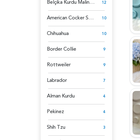
Belçika Kurdu Malinois
12
American Cocker Spaniel
10
Chihuahua
10
Border Collie
9
Rottweiler
9
Labrador
7
Alman Kurdu
4
Pekinez
4
Shih Tzu
3