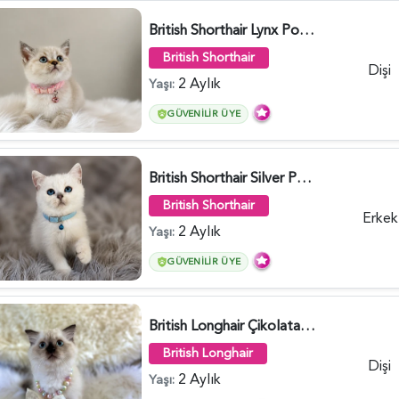
British Shorthair Lynx Point Dişi Yavrumuz Yuva Arıyor - 5148
British Shorthair
Dişi
2 Aylık
Yaşı:
GÜVENILIR ÜYE
British Shorthair Silver Point Erkek 2 Aylık - 6122
British Shorthair
Erkek
2 Aylık
Yaşı:
GÜVENILIR ÜYE
British Longhair Çikolata Nadir Renk Göz Kamaştırıcı - 6117
British Longhair
Dişi
2 Aylık
Yaşı: