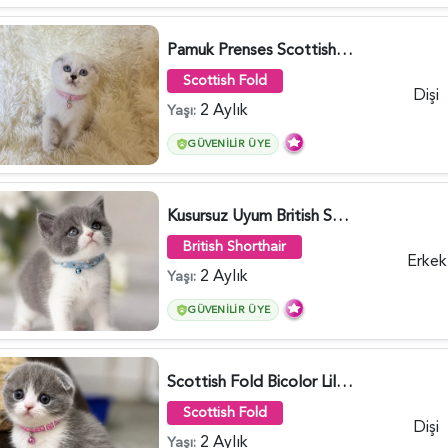
Pamuk Prenses Scottish Fold Maviş Yavrumuz - 6009
Scottish Fold
Dişi
2 Aylık
Yaşı:
GÜVENILIR ÜYE
Kusursuz Uyum British Shorthair Bi Color Erkek - 6011
British Shorthair
Erkek
2 Aylık
Yaşı:
GÜVENILIR ÜYE
Scottish Fold Bicolor Lilac Dişi - 6014
Scottish Fold
Dişi
2 Aylık
Yaşı: