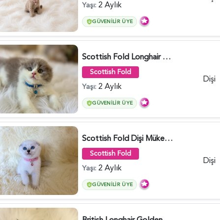
2 Aylık
Yaşı:
GÜVENILIR ÜYE
Scottish Fold Longhair Lilac Bi Color 2 Aylık - 5908
Scottish Fold
Dişi
2 Aylık
Yaşı:
GÜVENILIR ÜYE
Scottish Fold Dişi Mükemmel Yavrumuz - 5909
Scottish Fold
Dişi
2 Aylık
Yaşı:
GÜVENILIR ÜYE
British Longhair Golden Erkek Yavrumuz - 5910