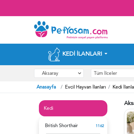
KEDI İLANLARI
Aksaray
Tüm İlceler
Anasayfa
Evcil Hayvan İlanları
Kedi İlanla
Aksa
Kedi
British Shorthair
1162