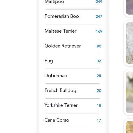
Maltipoo
249
Pomeranian Boo
247
Maltese Terrier
169
Golden Retriever
80
Pug
32
Doberman
28
French Bulldog
20
Yorkshire Terrier
18
Cane Corso
17