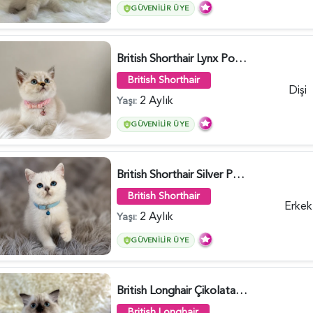
GÜVENILIR ÜYE
British Shorthair Lynx Point Dişi Yavrumuz Yuva Arıyor - 5148
British Shorthair
Dişi
2 Aylık
Yaşı:
GÜVENILIR ÜYE
British Shorthair Silver Point Erkek 2 Aylık - 6122
British Shorthair
Erkek
2 Aylık
Yaşı:
GÜVENILIR ÜYE
British Longhair Çikolata Nadir Renk Göz Kamaştırıcı - 6117
British Longhair