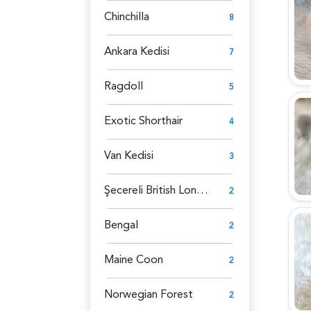
Chinchilla
8
Ankara Kedisi
7
Ragdoll
5
Exotic Shorthair
4
Van Kedisi
3
Şecereli British Longhair
2
Bengal
2
Maine Coon
2
Norwegian Forest
2