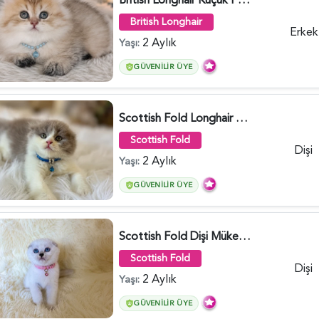
British Longhair
Erkek
2 Aylık
Yaşı:
GÜVENILIR ÜYE
Scottish Fold Longhair Lilac Bi Color 2 Aylık - 5908
Scottish Fold
Dişi
2 Aylık
Yaşı:
GÜVENILIR ÜYE
Scottish Fold Dişi Mükemmel Yavrumuz - 5909
Scottish Fold
Dişi
2 Aylık
Yaşı:
GÜVENILIR ÜYE