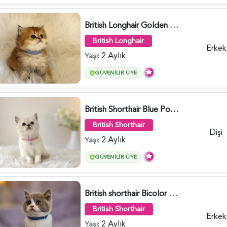
British Longhair Golden Erkek Yavrumuz - 5910
British Longhair
Erkek
2 Aylık
Yaşı:
GÜVENILIR ÜYE
British Shorthair Blue Point Kızımız 2 Aylık - 5149
British Shorthair
Dişi
2 Aylık
Yaşı:
GÜVENILIR ÜYE
British shorthair Bicolor Lilac Erkek - 5905
British Shorthair
Erkek
2 Aylık
Yaşı: