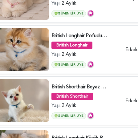
2 Aylık
Yaşı:
GÜVENILIR ÜYE
British Longhair Pofuduk Yakışıklımız - 6481
British Longhair
Erkek
2 Aylık
Yaşı:
GÜVENILIR ÜYE
British Shorthair Beyaz Pamuksu Yavrumuz - 6419
British Shorthair
Erkek
2 Aylık
Yaşı:
GÜVENILIR ÜYE
British Longhair Küçük Prens Yuva Arıyor - 6480