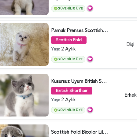
GÜVENILIR ÜYE
Pamuk Prenses Scottish Fold Maviş Yavrumuz - 6009
Scottish Fold
Dişi
2 Aylık
Yaşı:
GÜVENILIR ÜYE
Kusursuz Uyum British Shorthair Bi Color Erkek - 6011
British Shorthair
Erkek
2 Aylık
Yaşı:
GÜVENILIR ÜYE
Scottish Fold Bicolor Lilac Dişi - 6014