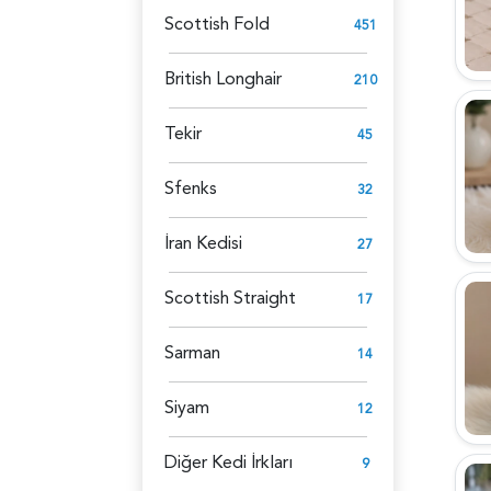
Scottish Fold
451
British Longhair
210
Tekir
45
Sfenks
32
İran Kedisi
27
Scottish Straight
17
Sarman
14
Siyam
12
Diğer Kedi İrkları
9