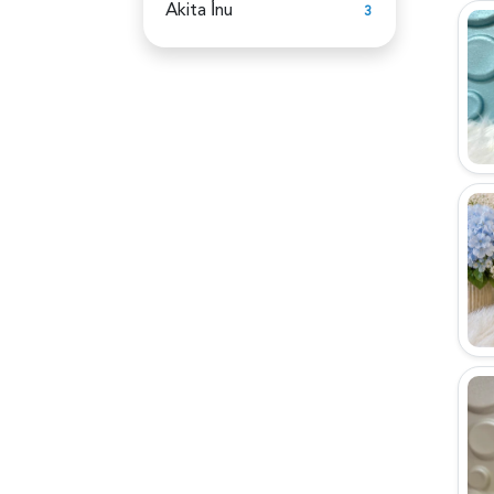
Akita İ̇nu
3