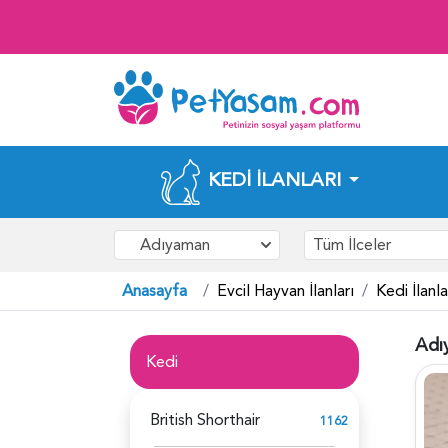
KEDI İLANLARI
Adıyaman
Tüm İlceler
Anasayfa
Evcil Hayvan İlanları
Kedi İlanla
Adı
Kedi
British Shorthair
1162