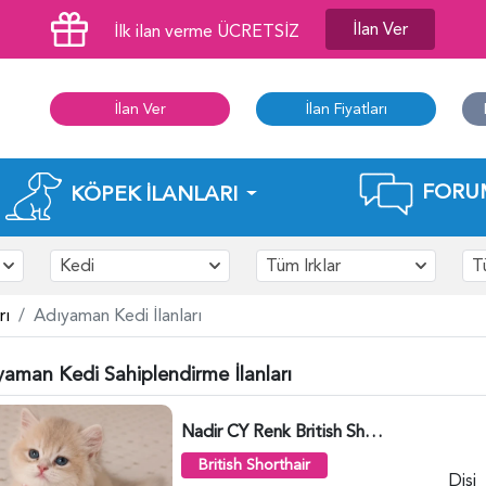
İlan Ver
İlk ilan verme ÜCRETSİZ
İlan Ver
İlan Fiyatları
FORU
KÖPEK İLANLARI
Kedi
Tüm Irklar
T
rı
Adıyaman Kedi İlanları
yaman Kedi Sahiplendirme İlanları
Nadir CY Renk British Shorthair Prensesimiz - 6483
British Shorthair
Dişi