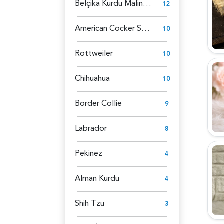
Belçika Kurdu Malinois
12
American Cocker Spaniel
10
Rottweiler
10
Chihuahua
10
Border Collie
9
Labrador
8
Pekinez
4
Alman Kurdu
4
Shih Tzu
3