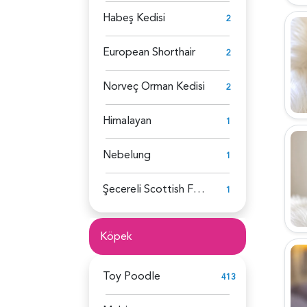
Habeş Kedisi
2
European Shorthair
2
Norveç Orman Kedisi
2
Himalayan
1
Nebelung
1
Şecereli Scottish Fold
1
Köpek
Toy Poodle
413