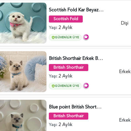
Scottish Fold Kar Beyazı Dişi 2 Aylık - 2980
Scottish Fold
Dişi
2 Aylık
Yaşı:
GÜVENILIR ÜYE
British Shorthair Erkek Bluepoint 2 Aylık - 4448
British Shorthair
Erkek
2 Aylık
Yaşı:
GÜVENILIR ÜYE
Blue point British Shorthair Kedim 2 Aylık - 4132
British Shorthair
Erkek
2 Aylık
Yaşı: