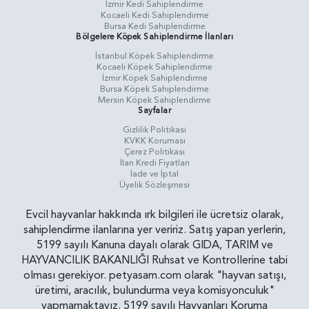
İzmir Kedi Sahiplendirme
Kocaeli Kedi Sahiplendirme
Bursa Kedi Sahiplendirme
Bölgelere Köpek Sahiplendirme İlanları
İstanbul Köpek Sahiplendirme
Kocaeli Köpek Sahiplendirme
İzmir Köpek Sahiplendirme
Bursa Köpek Sahiplendirme
Mersin Köpek Sahiplendirme
Sayfalar
Gizlilik Politikasi
KVKK Koruması
Çerez Politikası
İlan Kredi Fiyatları
İade ve İptal
Üyelik Sözleşmesi
Evcil hayvanlar hakkında ırk bilgileri ile ücretsiz olarak,
sahiplendirme ilanlarına yer veririz. Satış yapan yerlerin,
5199 sayılı Kanuna dayalı olarak GIDA, TARIM ve
HAYVANCILIK BAKANLIĞI Ruhsat ve Kontrollerine tabi
olması gerekiyor. petyasam.com olarak "hayvan satışı,
üretimi, aracılık, bulundurma veya komisyonculuk"
yapmamaktayız. 5199 sayılı Hayvanları Koruma