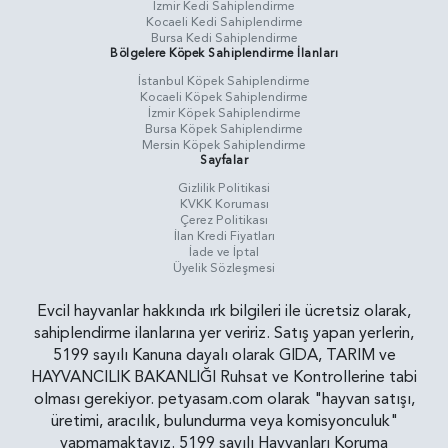
İzmir Kedi Sahiplendirme
Kocaeli Kedi Sahiplendirme
Bursa Kedi Sahiplendirme
Bölgelere Köpek Sahiplendirme İlanları
İstanbul Köpek Sahiplendirme
Kocaeli Köpek Sahiplendirme
İzmir Köpek Sahiplendirme
Bursa Köpek Sahiplendirme
Mersin Köpek Sahiplendirme
Sayfalar
Gizlilik Politikasi
KVKK Koruması
Çerez Politikası
İlan Kredi Fiyatları
İade ve İptal
Üyelik Sözleşmesi
Evcil hayvanlar hakkında ırk bilgileri ile ücretsiz olarak,
sahiplendirme ilanlarına yer veririz. Satış yapan yerlerin,
5199 sayılı Kanuna dayalı olarak GIDA, TARIM ve
HAYVANCILIK BAKANLIĞI Ruhsat ve Kontrollerine tabi
olması gerekiyor. petyasam.com olarak "hayvan satışı,
üretimi, aracılık, bulundurma veya komisyonculuk"
yapmamaktayız. 5199 sayılı Hayvanları Koruma