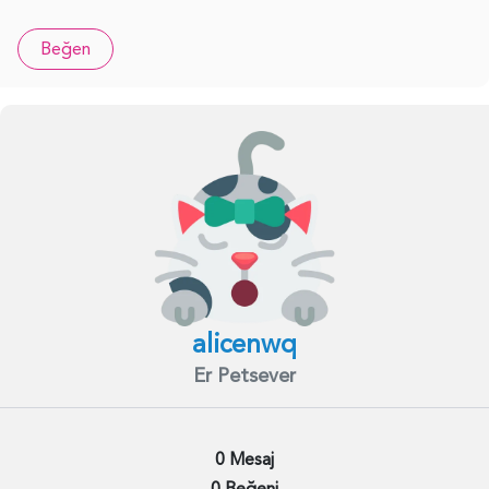
Beğen
alicenwq
Er Petsever
0 Mesaj
0 Beğeni