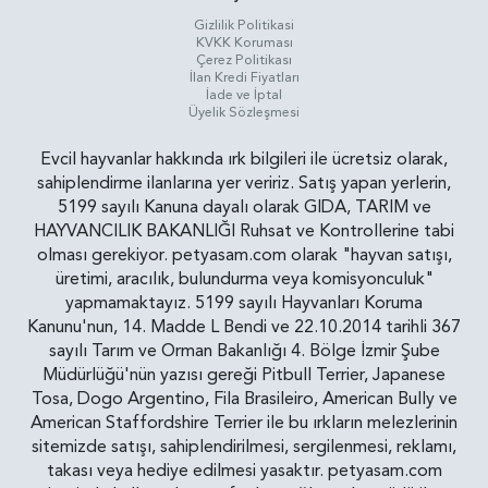
Gizlilik Politikasi
KVKK Koruması
Çerez Politikası
İlan Kredi Fiyatları
İade ve İptal
Üyelik Sözleşmesi
Evcil hayvanlar hakkında ırk bilgileri ile ücretsiz olarak,
sahiplendirme ilanlarına yer veririz. Satış yapan yerlerin,
5199 sayılı Kanuna dayalı olarak GIDA, TARIM ve
HAYVANCILIK BAKANLIĞI Ruhsat ve Kontrollerine tabi
olması gerekiyor. petyasam.com olarak "hayvan satışı,
üretimi, aracılık, bulundurma veya komisyonculuk"
yapmamaktayız. 5199 sayılı Hayvanları Koruma
Kanunu'nun, 14. Madde L Bendi ve 22.10.2014 tarihli 367
sayılı Tarım ve Orman Bakanlığı 4. Bölge İzmir Şube
Müdürlüğü'nün yazısı gereği Pitbull Terrier, Japanese
Tosa, Dogo Argentino, Fila Brasileiro, American Bully ve
American Staffordshire Terrier ile bu ırkların melezlerinin
sitemizde satışı, sahiplendirilmesi, sergilenmesi, reklamı,
takası veya hediye edilmesi yasaktır. petyasam.com