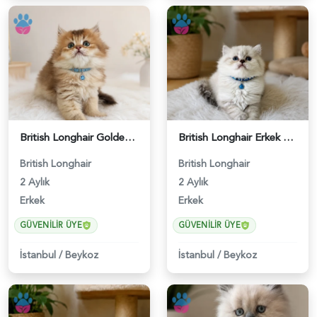
British Longhair Golden Ny12 Erkek Yavrumuz - 5151
British Longhair Erkek Göz Alıcılı Güzellik - 4920
British Longhair
British Longhair
2 Aylık
2 Aylık
Erkek
Erkek
GÜVENILIR ÜYE
GÜVENILIR ÜYE
İstanbul
/
Beykoz
İstanbul
/
Beykoz