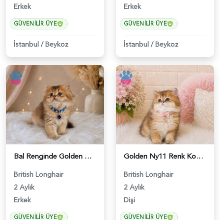
Erkek
Erkek
GÜVENILIR ÜYE
GÜVENILIR ÜYE
İstanbul
/
Beykoz
İstanbul
/
Beykoz
Bal Renginde Golden British Longhair Erkek Yavrumuz - 4543
Golden Ny11 Renk Koduna Sahip British Longhair Kızımız - 4544
British Longhair
British Longhair
2 Aylık
2 Aylık
Erkek
Dişi
GÜVENILIR ÜYE
GÜVENILIR ÜYE