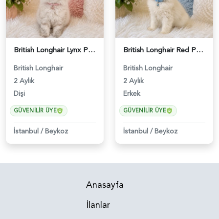
British Longhair Lynx Point Dişi Yavrumuz - 4468
British Longhair Red Point Erkek 2 Aylık - 4467
British Longhair
British Longhair
2 Aylık
2 Aylık
Dişi
Erkek
GÜVENILIR ÜYE
GÜVENILIR ÜYE
İstanbul
/
Beykoz
İstanbul
/
Beykoz
Anasayfa
İlanlar