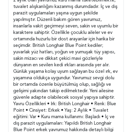
tuvalet alışkanlığını kazanmış durumdadır. İç ve dış
parazit uygulamaları yaşına uygun şekilde
yapılmıştır. Düzenli bakım gören yavrumuz,
insanlarla vakit geçirmeyi seven, sakin ve uyumlu bir
karaktere sahiptir. Özellikle çocuklu aileler ve ev
ortamında huzurlu bir dost arayanlar için harika bir
seçimdir. British Longhair Blue Point kediler;
yuvarlak yüz hatları, yoğun ve yumuşak tüy yapısı,
sakin mizacı ve dikkat çekici mavi gözleriyle
dünyanın en sevilen kedi ırkları arasında yer alır.
Günlük yaşama kolay uyum sağlayan bu özel ırk, ev
yaşamına oldukça uygundur. Yavrumuz sevgi dolu
bir ortamda özenle büyütülmüş olup, sağlığı ve
gelişimi yakından takip edilmektedir. Yeni ailesine
güvenle adapte olabilecek sosyal yapıya sahiptir.
Yavru Özellikleri • Irk: British Longhair • Renk: Blue
Point • Cinsiyet: Erkek • Yaş: 2 Aylık • Tuvalet
eğitimi: Var • Kuru mama kullanımı: Başladı • İç ve
dış parazit uygulamaları: Yapıldı British Longhair
Blue Point erkek yavrumuz hakkında detaylı bilgi