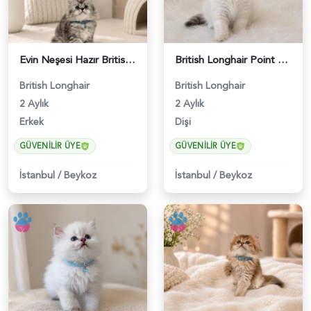
Evin Neşesi Hazır British Longhair Tabby - 4693
British Longhair Point Erkek Yavrumuz - 5209
British Longhair
British Longhair
2 Aylık
2 Aylık
Erkek
Dişi
GÜVENILIR ÜYE
GÜVENILIR ÜYE
İstanbul
/
Beykoz
İstanbul
/
Beykoz