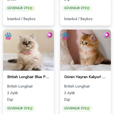
GÜVENILIR ÜYE
GÜVENILIR ÜYE
İstanbul
/
Beykoz
İstanbul
/
Beykoz
British Longhair Blue Point Afrodit Yuva Arıyor - 6118
Gören Hayran Kalıyor! British Longhair Golden Dişi - 6345
British Longhair
British Longhair
2 Aylık
2 Aylık
Dişi
Dişi
GÜVENILIR ÜYE
GÜVENILIR ÜYE