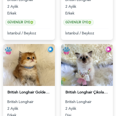
2 Aylık
2 Aylık
Erkek
Erkek
GÜVENILIR ÜYE
GÜVENILIR ÜYE
İstanbul
/
Beykoz
İstanbul
/
Beykoz
British Longhair Golden Erkek Yavrumuz - 5910
British Longhair Çikolata Nadir Renk Göz Kamaştırıcı - 6117
British Longhair
British Longhair
2 Aylık
2 Aylık
Erkek
Dişi