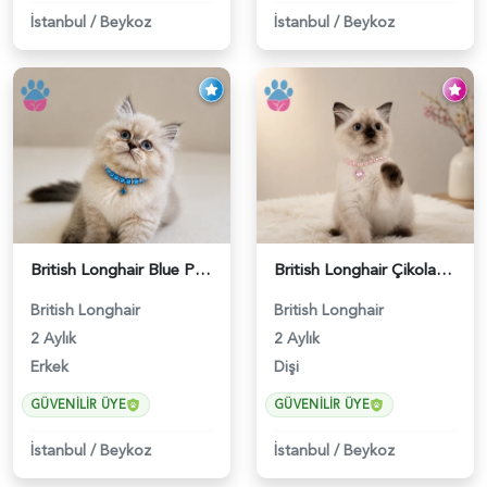
İstanbul
/
Beykoz
İstanbul
/
Beykoz
British Longhair Blue Point Erkek Pofuduk Yavrumuz - 6348
British Longhair Çikolatalı Sütlü Dişi Yavrumuz - 6347
British Longhair
British Longhair
2 Aylık
2 Aylık
Erkek
Dişi
GÜVENILIR ÜYE
GÜVENILIR ÜYE
İstanbul
/
Beykoz
İstanbul
/
Beykoz