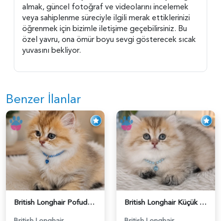
almak, güncel fotoğraf ve videolarını incelemek
veya sahiplenme süreciyle ilgili merak ettiklerinizi
öğrenmek için bizimle iletişime geçebilirsiniz. Bu
özel yavru, ona ömür boyu sevgi gösterecek sıcak
yuvasını bekliyor.
Benzer İlanlar
British Longhair Pofuduk Yakışıklımız - 6481
British Longhair Küçük Prens Yuva Arıyor - 6480
British Longhair
British Longhair