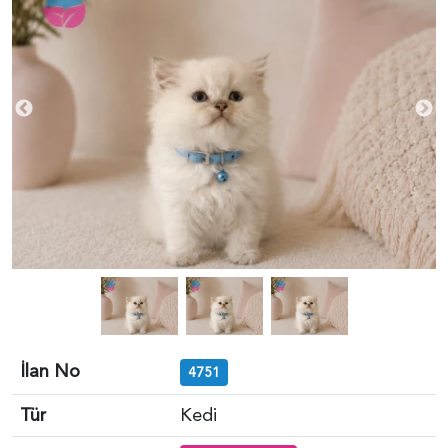
İlan No
4751
Tür
Kedi