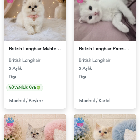
British Longhair Muhteşem Güzellikte Yavrumuz - 4525
British Longhair Prensesime acil yuva arıyorum - 6214
British Longhair
British Longhair
2 Aylık
2 Aylık
Dişi
Dişi
GÜVENILIR ÜYE
İstanbul
/
Beykoz
İstanbul
/
Kartal