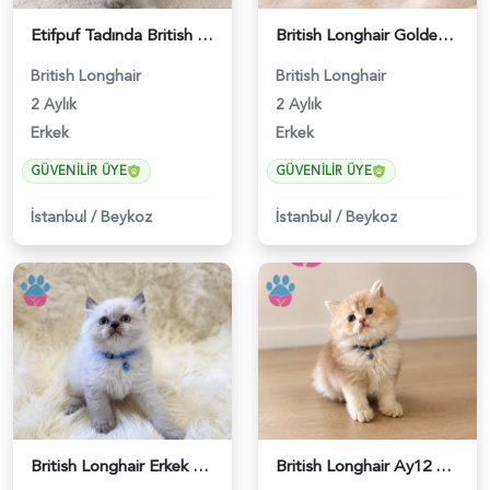
Etifpuf Tadında British Longhair Beyaz Erkek - 5210
British Longhair Golden Erkek Yavrumuz - 4747
British Longhair
British Longhair
2 Aylık
2 Aylık
Erkek
Erkek
GÜVENILIR ÜYE
GÜVENILIR ÜYE
İstanbul
/
Beykoz
İstanbul
/
Beykoz
British Longhair Erkek 2 Aylık Yavrumuz - 5272
British Longhair Ay12 Erkek Yavrumuz - 5277