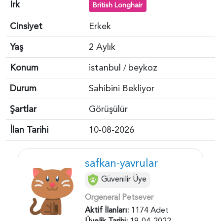
Irk
British Longhair
Cinsiyet
Erkek
Yaş
2 Aylık
Konum
istanbul
beykoz
/
Durum
Sahibini Bekliyor
Şartlar
Görüşülür
İlan Tarihi
10-08-2026
safkan-yavrular
Güvenilir Üye
Orgeneral Petsever
Aktif İlanları:
1174 Adet
Üyelik Tarihi:
19-04-2022