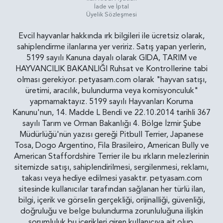
İade ve İptal
Üyelik Sözleşmesi
Evcil hayvanlar hakkında ırk bilgileri ile ücretsiz olarak,
sahiplendirme ilanlarına yer veririz. Satış yapan yerlerin,
5199 sayılı Kanuna dayalı olarak GIDA, TARIM ve
HAYVANCILIK BAKANLIĞI Ruhsat ve Kontrollerine tabi
olması gerekiyor. petyasam.com olarak "hayvan satışı,
üretimi, aracılık, bulundurma veya komisyonculuk"
yapmamaktayız. 5199 sayılı Hayvanları Koruma
Kanunu'nun, 14. Madde L Bendi ve 22.10.2014 tarihli 367
sayılı Tarım ve Orman Bakanlığı 4. Bölge İzmir Şube
Müdürlüğü'nün yazısı gereği Pitbull Terrier, Japanese
Tosa, Dogo Argentino, Fila Brasileiro, American Bully ve
American Staffordshire Terrier ile bu ırkların melezlerinin
sitemizde satışı, sahiplendirilmesi, sergilenmesi, reklamı,
takası veya hediye edilmesi yasaktır. petyasam.com
sitesinde kullanıcılar tarafından sağlanan her türlü ilan,
bilgi, içerik ve görselin gerçekliği, orijinalliği, güvenliği,
doğruluğu ve belge bulundurma zorunluluğuna ilişkin
sorumluluk bu içerikleri giren kullanıcıya ait olup,