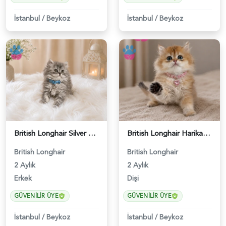
İstanbul
/
Beykoz
İstanbul
/
Beykoz
British Longhair Silver Tabby Erkek Yavrumuz - 4589
British Longhair Harika Renk Golden Dişi Yavrumuz - 5102
British Longhair
British Longhair
2 Aylık
2 Aylık
Erkek
Dişi
GÜVENILIR ÜYE
GÜVENILIR ÜYE
İstanbul
/
Beykoz
İstanbul
/
Beykoz