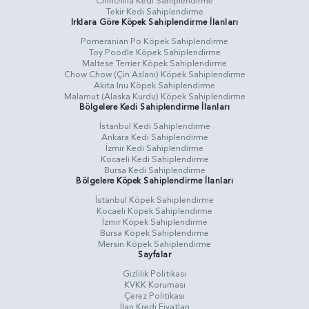
Chinchilla Kedi Sahiplendirme
Tekir Kedi Sahiplendirme
Irklara Göre Köpek Sahiplendirme İlanları
Pomeranian Po Köpek Sahiplendirme
Toy Poodle Köpek Sahiplendirme
Maltese Terrier Köpek Sahiplendirme
Chow Chow (Çin Aslanı) Köpek Sahiplendirme
Akita Inu Köpek Sahiplendirme
Malamut (Alaska Kurdu) Köpek Sahiplendirme
Bölgelere Kedi Sahiplendirme İlanları
İstanbul Kedi Sahiplendirme
Ankara Kedi Sahiplendirme
İzmir Kedi Sahiplendirme
Kocaeli Kedi Sahiplendirme
Bursa Kedi Sahiplendirme
Bölgelere Köpek Sahiplendirme İlanları
İstanbul Köpek Sahiplendirme
Kocaeli Köpek Sahiplendirme
İzmir Köpek Sahiplendirme
Bursa Köpek Sahiplendirme
Mersin Köpek Sahiplendirme
Sayfalar
Gizlilik Politikasi
KVKK Koruması
Çerez Politikası
İlan Kredi Fiyatları