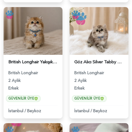
British Longhair Yakışıklı Erkek Yavrumuz - 5103
Göz Alıcı Silver Tabby Desenli British Longhair Erkek Yavrumuz - 4527
British Longhair
British Longhair
2 Aylık
2 Aylık
Erkek
Erkek
GÜVENILIR ÜYE
GÜVENILIR ÜYE
İstanbul
/
Beykoz
İstanbul
/
Beykoz