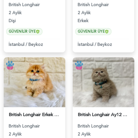
British Longhair
British Longhair
2 Aylık
2 Aylık
Dişi
Erkek
GÜVENILIR ÜYE
GÜVENILIR ÜYE
İstanbul
/
Beykoz
İstanbul
/
Beykoz
British Longhair Erkek Golden Nadir Renk - 5291
British Longhair Ay12 Erkek Pamuk Oğlumuz - 5293
British Longhair
British Longhair
2 Aylık
2 Aylık