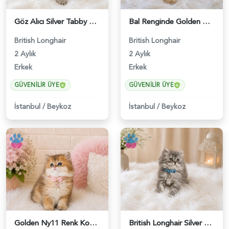
Göz Alıcı Silver Tabby Desenli British Longhair Erkek Yavrumuz - 4527
Bal Renginde Golden British Longhair Erkek Yavrumuz - 4543
British Longhair
British Longhair
2 Aylık
2 Aylık
Erkek
Erkek
GÜVENILIR ÜYE
GÜVENILIR ÜYE
İstanbul
/
Beykoz
İstanbul
/
Beykoz
Golden Ny11 Renk Koduna Sahip British Longhair Kızımız - 4544
British Longhair Silver Tabby Erkek Yavrumuz - 4589