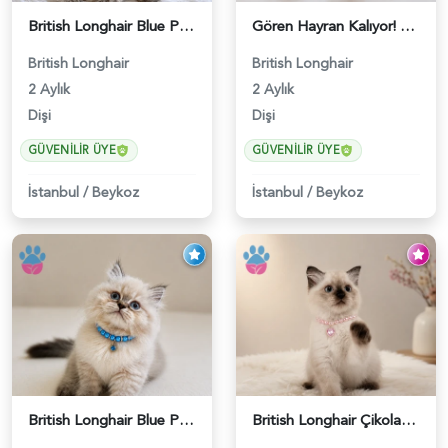
British Longhair Blue Point Afrodit Yuva Arıyor - 6118
Gören Hayran Kalıyor! British Longhair Golden Dişi - 6345
British Longhair
British Longhair
2 Aylık
2 Aylık
Dişi
Dişi
GÜVENILIR ÜYE
GÜVENILIR ÜYE
İstanbul
/
Beykoz
İstanbul
/
Beykoz
British Longhair Blue Point Erkek Pofuduk Yavrumuz - 6348
British Longhair Çikolatalı Sütlü Dişi Yavrumuz - 6347