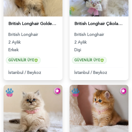
British Longhair Golden Erkek Yavrumuz - 5910
British Longhair Çikolata Nadir Renk Göz Kamaştırıcı - 6117
British Longhair
British Longhair
2 Aylık
2 Aylık
Erkek
Dişi
GÜVENILIR ÜYE
GÜVENILIR ÜYE
İstanbul
/
Beykoz
İstanbul
/
Beykoz