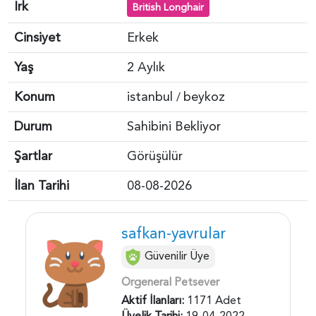
Irk
British Longhair
Cinsiyet
Erkek
Yaş
2 Aylık
Konum
istanbul
beykoz
/
Durum
Sahibini Bekliyor
Şartlar
Görüşülür
İlan Tarihi
08-08-2026
safkan-yavrular
Güvenilir Üye
Orgeneral Petsever
Aktif İlanları:
1171 Adet
Üyelik Tarihi:
19-04-2022