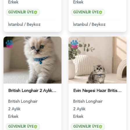
Erkek
Erkek
GÜVENILIR ÜYE
GÜVENILIR ÜYE
İstanbul
/
Beykoz
İstanbul
/
Beykoz
British Longhair 2 Aylık Erkek Yavrumuz - 5452
Evin Neşesi Hazır British Longhair Tabby - 4693
British Longhair
British Longhair
2 Aylık
2 Aylık
Erkek
Erkek
GÜVENILIR ÜYE
GÜVENILIR ÜYE