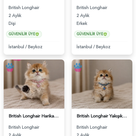
British Longhair
British Longhair
2 Aylık
2 Aylık
Dişi
Erkek
GÜVENILIR ÜYE
GÜVENILIR ÜYE
İstanbul
/
Beykoz
İstanbul
/
Beykoz
British Longhair Harika Renk Golden Dişi Yavrumuz - 5102
British Longhair Yakışıklı Erkek Yavrumuz - 5103
British Longhair
British Longhair
2 Aylık
2 Aylık