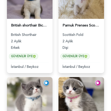
British shorthair Bicolor Lilac Erkek - 5905
Pamuk Prenses Scottish Fold Maviş Yavrumuz - 6009
British Shorthair
Scottish Fold
2 Aylık
2 Aylık
Erkek
Dişi
GÜVENILIR ÜYE
GÜVENILIR ÜYE
İstanbul
/
Beykoz
İstanbul
/
Beykoz