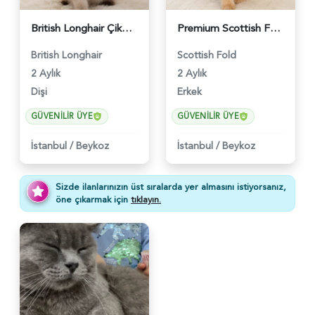
British Longhair Çikolatalı Sütlü Dişi Yavrumuz - 6347
Premium Scottish Fold Golden Yavru - 6400
British Longhair
Scottish Fold
2 Aylık
2 Aylık
Dişi
Erkek
GÜVENILIR ÜYE
GÜVENILIR ÜYE
İstanbul
/
Beykoz
İstanbul
/
Beykoz
Sizde ilanlarınızın üst sıralarda yer almasını istiyorsanız,
öne çıkarmak için
tıklayın.