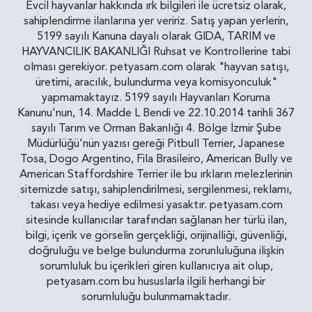
Evcil hayvanlar hakkında ırk bilgileri ile ücretsiz olarak,
sahiplendirme ilanlarına yer veririz. Satış yapan yerlerin,
5199 sayılı Kanuna dayalı olarak GIDA, TARIM ve
HAYVANCILIK BAKANLIĞI Ruhsat ve Kontrollerine tabi
olması gerekiyor. petyasam.com olarak "hayvan satışı,
üretimi, aracılık, bulundurma veya komisyonculuk"
yapmamaktayız. 5199 sayılı Hayvanları Koruma
Kanunu'nun, 14. Madde L Bendi ve 22.10.2014 tarihli 367
sayılı Tarım ve Orman Bakanlığı 4. Bölge İzmir Şube
Müdürlüğü'nün yazısı gereği Pitbull Terrier, Japanese
Tosa, Dogo Argentino, Fila Brasileiro, American Bully ve
American Staffordshire Terrier ile bu ırkların melezlerinin
sitemizde satışı, sahiplendirilmesi, sergilenmesi, reklamı,
takası veya hediye edilmesi yasaktır. petyasam.com
sitesinde kullanıcılar tarafından sağlanan her türlü ilan,
bilgi, içerik ve görselin gerçekliği, orijinalliği, güvenliği,
doğruluğu ve belge bulundurma zorunluluğuna ilişkin
sorumluluk bu içerikleri giren kullanıcıya ait olup,
petyasam.com bu hususlarla ilgili herhangi bir
sorumluluğu bulunmamaktadır.