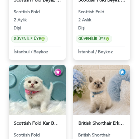
Scottish Fold Beyaz Güzellik 2 Aylık - 4690
Scottish Fold Beyaz Dişi Baby Face 2 Aylık - 3704
Scottish Fold
Scottish Fold
2 Aylık
2 Aylık
Dişi
Dişi
GÜVENILIR ÜYE
GÜVENILIR ÜYE
İstanbul
/
Beykoz
İstanbul
/
Beykoz
Scottish Fold Kar Beyazı Dişi 2 Aylık - 2980
British Shorthair Erkek Bluepoint 2 Aylık - 4448
Scottish Fold
British Shorthair