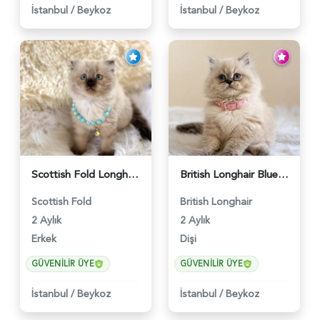
İstanbul
/
Beykoz
İstanbul
/
Beykoz
Scottish Fold Longhair Çikolata Erkek Yavrumuz - 6119
British Longhair Blue Point Afrodit Yuva Arıyor - 6118
Scottish Fold
British Longhair
2 Aylık
2 Aylık
Erkek
Dişi
GÜVENILIR ÜYE
GÜVENILIR ÜYE
İstanbul
/
Beykoz
İstanbul
/
Beykoz