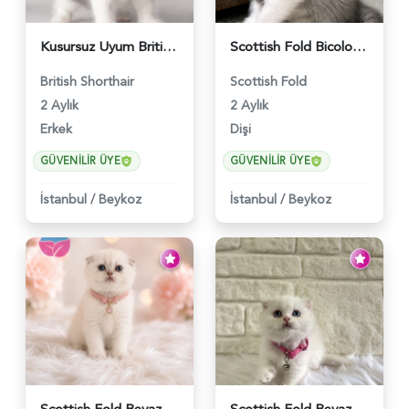
Kusursuz Uyum British Shorthair Bi Color Erkek - 6011
Scottish Fold Bicolor Lilac Dişi - 6014
British Shorthair
Scottish Fold
2 Aylık
2 Aylık
Erkek
Dişi
GÜVENILIR ÜYE
GÜVENILIR ÜYE
İstanbul
/
Beykoz
İstanbul
/
Beykoz