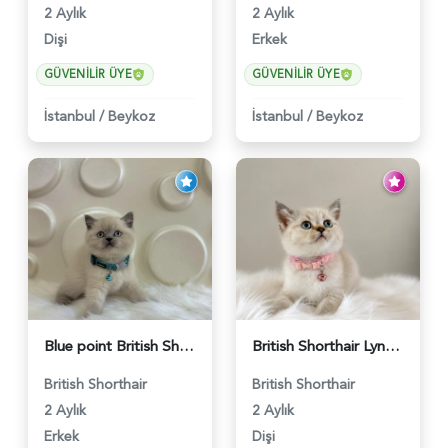
2 Aylık
2 Aylık
Dişi
Erkek
GÜVENILIR ÜYE
GÜVENILIR ÜYE
İstanbul
/
Beykoz
İstanbul
/
Beykoz
Blue point British Shorthair Kedim 2 Aylık - 4132
British Shorthair Lynx Point Dişi Yavrumuz Yuva Arıyor - 5148
British Shorthair
British Shorthair
2 Aylık
2 Aylık
Erkek
Dişi