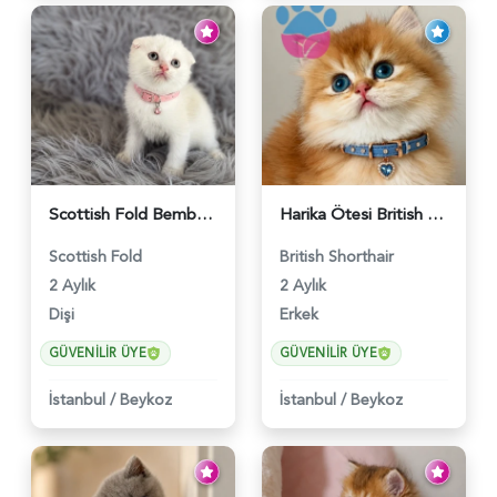
Scottish Fold Bembeyaz Pembe Burun Yavrumuz - 6120
Harika Ötesi British Longhair Golden Parlayan Yıldız - 6141
Scottish Fold
British Shorthair
2 Aylık
2 Aylık
Dişi
Erkek
GÜVENILIR ÜYE
GÜVENILIR ÜYE
İstanbul
/
Beykoz
İstanbul
/
Beykoz