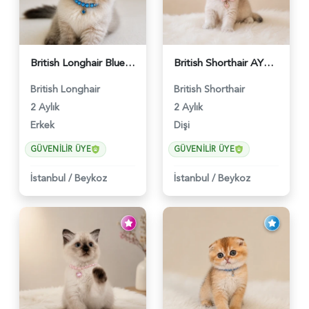
British Longhair Blue Point Erkek Pofuduk Yavrumuz - 6348
British Shorthair AY12 Güzel Kızımız - 6349
British Longhair
British Shorthair
2 Aylık
2 Aylık
Erkek
Dişi
GÜVENILIR ÜYE
GÜVENILIR ÜYE
İstanbul
/
Beykoz
İstanbul
/
Beykoz