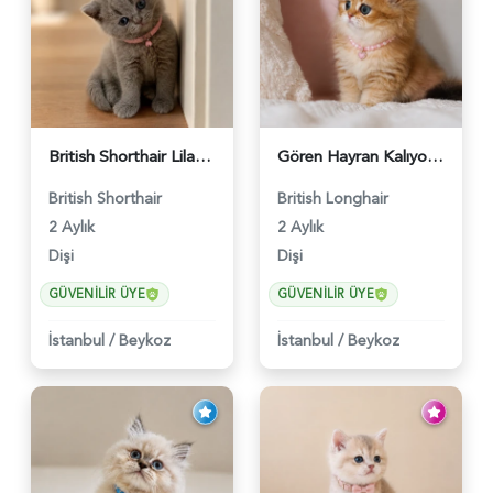
British Shorthair Lilac Dişi Tatlı Kızımız - 5236
Gören Hayran Kalıyor! British Longhair Golden Dişi - 6345
British Shorthair
British Longhair
2 Aylık
2 Aylık
Dişi
Dişi
GÜVENILIR ÜYE
GÜVENILIR ÜYE
İstanbul
/
Beykoz
İstanbul
/
Beykoz