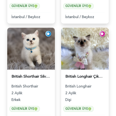
GÜVENILIR ÜYE
GÜVENILIR ÜYE
İstanbul
/
Beykoz
İstanbul
/
Beykoz
British Shorthair Silver Point Erkek 2 Aylık - 6122
British Longhair Çikolata Nadir Renk Göz Kamaştırıcı - 6117
British Shorthair
British Longhair
2 Aylık
2 Aylık
Erkek
Dişi
GÜVENILIR ÜYE
GÜVENILIR ÜYE