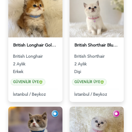
British Longhair Golden Erkek Yavrumuz - 5910
British Shorthair Blue Point Kızımız 2 Aylık - 5149
British Longhair
British Shorthair
2 Aylık
2 Aylık
Erkek
Dişi
GÜVENILIR ÜYE
GÜVENILIR ÜYE
İstanbul
/
Beykoz
İstanbul
/
Beykoz