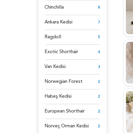
Chinchilla
8
Ankara Kedisi
7
Ragdoll
5
Exotic Shorthair
4
Van Kedisi
3
Norwegian Forest
2
Habeş Kedisi
2
European Shorthair
2
Norveç Orman Kedisi
2