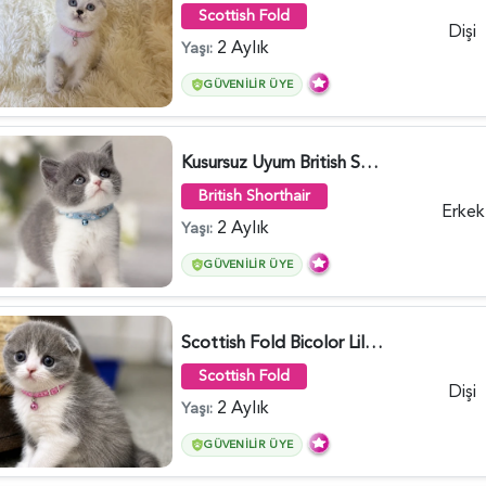
Scottish Fold
Dişi
2 Aylık
Yaşı:
GÜVENILIR ÜYE
Kusursuz Uyum British Shorthair Bi Color Erkek - 6011
British Shorthair
Erkek
2 Aylık
Yaşı:
GÜVENILIR ÜYE
Scottish Fold Bicolor Lilac Dişi - 6014
Scottish Fold
Dişi
2 Aylık
Yaşı:
GÜVENILIR ÜYE