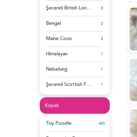
Şecereli British Longhair
2
Bengal
2
Maine Coon
2
Himalayan
1
Nebelung
1
Şecereli Scottish Fold
1
Köpek
Toy Poodle
401