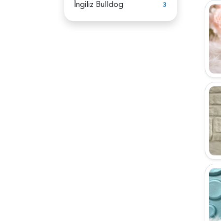
İ̇ngiliz Bulldog
3