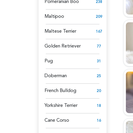
Pomeranian Boo
238
Maltipoo
209
Maltese Terrier
167
Golden Retriever
77
Pug
31
Doberman
25
French Bulldog
20
Yorkshire Terrier
18
Cane Corso
16