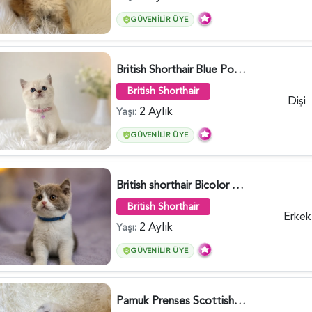
GÜVENILIR ÜYE
British Shorthair Blue Point Kızımız 2 Aylık - 5149
British Shorthair
Dişi
2 Aylık
Yaşı:
GÜVENILIR ÜYE
British shorthair Bicolor Lilac Erkek - 5905
British Shorthair
Erkek
2 Aylık
Yaşı:
GÜVENILIR ÜYE
Pamuk Prenses Scottish Fold Maviş Yavrumuz - 6009