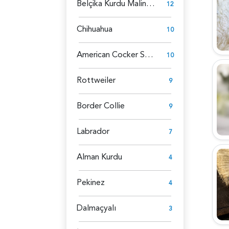
Belçika Kurdu Malinois
12
Chihuahua
10
American Cocker Spaniel
10
Rottweiler
9
Border Collie
9
Labrador
7
Alman Kurdu
4
Pekinez
4
Dalmaçyalı
3