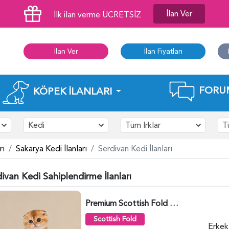
İlan Ver
İlk ilan verme ÜCRETSİZ
İlan Ver
İlan Fiyatları
FORU
KÖPEK İLANLARI
Kedi
Tüm Irklar
T
rı
Sakarya Kedi İlanları
Serdivan Kedi İlanları
ivan Kedi Sahiplendirme İlanları
Premium Scottish Fold Golden Yavru - 6400
Scottish Fold
Erkek