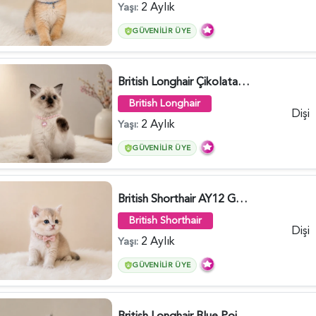
2 Aylık
Yaşı:
GÜVENILIR ÜYE
British Longhair Çikolatalı Sütlü Dişi Yavrumuz - 6347
British Longhair
Dişi
2 Aylık
Yaşı:
GÜVENILIR ÜYE
British Shorthair AY12 Güzel Kızımız - 6349
British Shorthair
Dişi
2 Aylık
Yaşı:
GÜVENILIR ÜYE
British Longhair Blue Point Erkek Pofuduk Yavrumuz - 6348