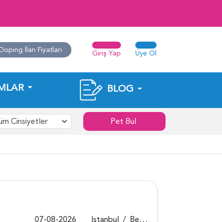
Doping İlan Fiyatları
Giriş Yap
Üye Ol
MLAR
BLOG
üm Cinsiyetler
Pet Bul
07-08-2026
Istanbul
/
Beykoz