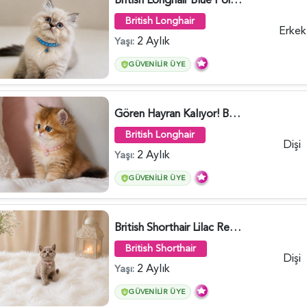
British Longhair
Erkek
2 Aylık
Yaşı:
GÜVENILIR ÜYE
Gören Hayran Kalıyor! British Longhair Golden Dişi - 6345
British Longhair
Dişi
2 Aylık
Yaşı:
GÜVENILIR ÜYE
British Shorthair Lilac Renk Dişi Yavrumuz - 4646
British Shorthair
Dişi
2 Aylık
Yaşı:
GÜVENILIR ÜYE