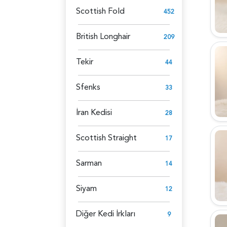
Scottish Fold
452
British Longhair
209
Tekir
44
Sfenks
33
İran Kedisi
28
Scottish Straight
17
Sarman
14
Siyam
12
Diğer Kedi İrkları
9