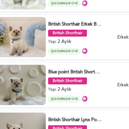
GÜVENILIR ÜYE
British Shorthair Erkek Bluepoint 2 Aylık - 4448
British Shorthair
Erkek
2 Aylık
Yaşı:
GÜVENILIR ÜYE
Blue point British Shorthair Kedim 2 Aylık - 4132
British Shorthair
Erkek
2 Aylık
Yaşı:
GÜVENILIR ÜYE
British Shorthair Lynx Point Dişi Yavrumuz Yuva Arıyor - 5148
British Shorthair