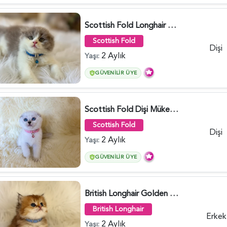
Scottish Fold Longhair Lilac Bi Color 2 Aylık - 5908
Scottish Fold
Dişi
2 Aylık
Yaşı:
GÜVENILIR ÜYE
Scottish Fold Dişi Mükemmel Yavrumuz - 5909
Scottish Fold
Dişi
2 Aylık
Yaşı:
GÜVENILIR ÜYE
British Longhair Golden Erkek Yavrumuz - 5910
British Longhair
Erkek
2 Aylık
Yaşı: