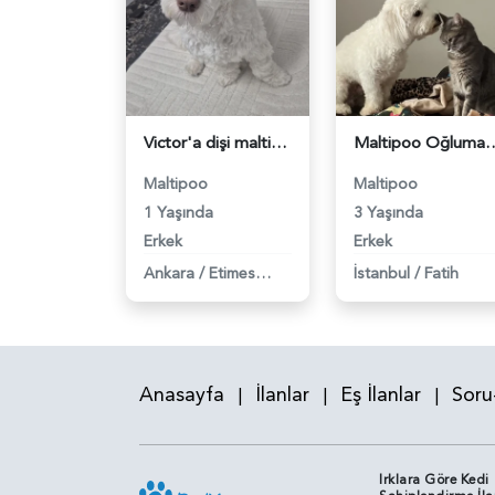
Victor'a dişi maltipoo - 118983876
Maltipoo Oğluma Gelin Arı
Maltipoo
Maltipoo
1 Yaşında
3 Yaşında
Erkek
Erkek
Ankara
/
Etimesgut
İstanbul
/
Fatih
Anasayfa
İlanlar
Eş İlanlar
Soru
|
|
|
Irklara Göre Kedi