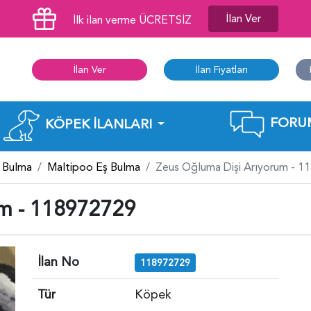
İlan Ver
İlk ilan verme ÜCRETSİZ
İlan Ver
İlan Fiyatları
FORU
KÖPEK İLANLARI
 Bulma
Maltipoo Eş Bulma
Zeus Oğluma Dişi Arıyorum - 
um - 118972729
İlan No
118972729
Tür
Köpek