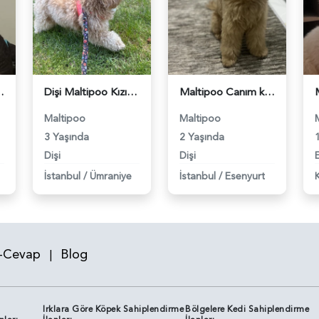
yorum - 118983588
Dişi Maltipoo Kızıma eş arıyorum - 118983516
Maltipoo Canım kızım 2 Yaşında - 118983467
Maltipoo
Maltipoo
3 Yaşında
2 Yaşında
Dişi
Dişi
İstanbul
/
Ümraniye
İstanbul
/
Esenyurt
-Cevap
Blog
|
Irklara Göre Köpek Sahiplendirme
Bölgelere Kedi Sahiplendirme