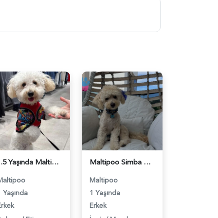
1.5 Yaşında Maltipoo Oğlum Eş Arıyor - 118984599
Maltipoo Simba Çiftleşme İlanı - 118984569
Maltipoo
Maltipoo
1 Yaşında
1 Yaşında
Erkek
Erkek