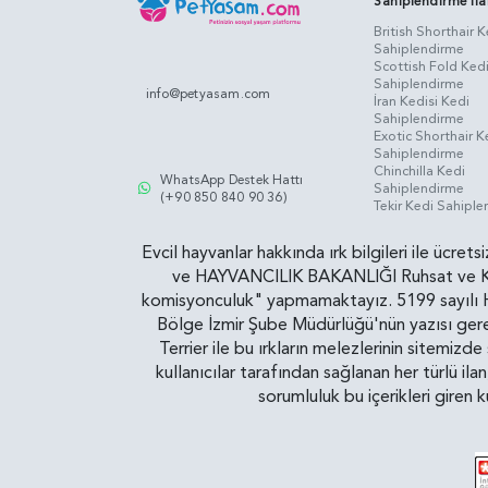
Sahiplendirme İla
British Shorthair K
Sahiplendirme
Scottish Fold Ked
Sahiplendirme
info@petyasam.com
İran Kedisi Kedi
Sahiplendirme
Exotic Shorthair K
Sahiplendirme
Chinchilla Kedi
WhatsApp Destek Hattı
Sahiplendirme
(+90 850 840 90 36)
Tekir Kedi Sahipl
Evcil hayvanlar hakkında ırk bilgileri ile ücret
ve HAYVANCILIK BAKANLIĞI Ruhsat ve Kontr
komisyonculuk" yapmamaktayız. 5199 sayılı Ha
Bölge İzmir Şube Müdürlüğü'nün yazısı gereğ
Terrier ile bu ırkların melezlerinin sitemizd
kullanıcılar tarafından sağlanan her türlü ila
sorumluluk bu içerikleri giren 