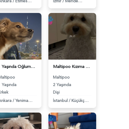
Ankara
/
Etimesgut
İzmir
/
Menderes
1 Yaşında Oğlumuza eş arıyoruz - 118984125
Maltipoo Kızıma Eş Arıyorum - 118984134
Maltipoo
Maltipoo
1 Yaşında
2 Yaşında
Erkek
Dişi
Ankara
/
Yenimahalle
İstanbul
/
Küçükçekmece