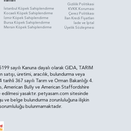
İlanları
Gizlilik Politikasi
İstanbul Köpek Sahiplendirme
KVKK Koruması
Kocaeli Köpek Sahiplendirme
Çerez Politikası
İzmir Köpek Sahiplendirme
İlan Kredi Fiyatları
Bursa Köpek Sahiplendirme
İade ve İptal
Mersin Köpek Sahiplendirme
Üyelik Sözleşmesi
rin, 5199 sayılı Kanuna dayalı olarak GIDA, TARIM
atışı, üretimi, aracılık, bulundurma veya
arihli 367 sayılı Tarım ve Orman Bakanlığı 4.
ro, American Bully ve American Staffordshire
diye edilmesi yasaktır. petyasam.com sitesinde
uluğu ve belge bulundurma zorunluluğuna ilişkin
bir sorumluluğu bulunmamaktadır.