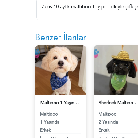
Zeus 10 aylık maltiboo toy poodleyle çifleşm
Benzer İlanlar
Maltipoo 1 Yaşında Eş Arıyor - 118984669
Sherlock Maltipoo Köpeğim Eş Arıyor - 118984593
Maltipoo
Maltipoo
1 Yaşında
2 Yaşında
Erkek
Erkek