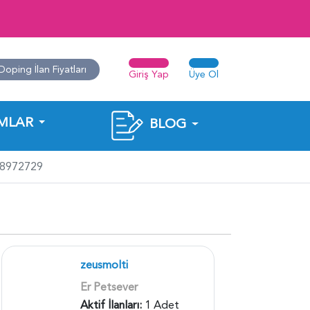
Doping İlan Fiyatları
Giriş Yap
Üye Ol
MLAR
BLOG
118972729
zeusmolti
Er Petsever
Aktif İlanları:
1 Adet