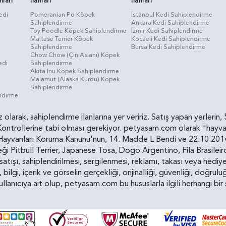
nları
İlanları
İlanları
edi
Pomeranian Po Köpek
İstanbul Kedi Sahiplendirme
Sahiplendirme
Ankara Kedi Sahiplendirme
i
Toy Poodle Köpek Sahiplendirme
İzmir Kedi Sahiplendirme
Maltese Terrier Köpek
Kocaeli Kedi Sahiplendirme
Sahiplendirme
Bursa Kedi Sahiplendirme
Chow Chow (Çin Aslanı) Köpek
edi
Sahiplendirme
Akita Inu Köpek Sahiplendirme
Malamut (Alaska Kurdu) Köpek
Sahiplendirme
endirme
siz olarak, sahiplendirme ilanlarına yer veririz. Satış yapan yerle
ollerine tabi olması gerekiyor. petyasam.com olarak "hayvan s
yvanları Koruma Kanunu'nun, 14. Madde L Bendi ve 22.10.2014 t
i Pitbull Terrier, Japanese Tosa, Dogo Argentino, Fila Brasilei
e satışı, sahiplendirilmesi, sergilenmesi, reklamı, takası veya he
n, bilgi, içerik ve görselin gerçekliği, orijinalliği, güvenliği, doğr
kullanıcıya ait olup, petyasam.com bu hususlarla ilgili herhangi 