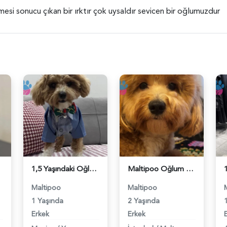
esi sonucu çıkan bir ırktır çok uysaldır sevicen bir oğlumuzdur
1,5 Yaşındaki Oğlumuz Zuma İçin Eş Arıyoruz - 118984600
Maltipoo Oğlum Eş Arıyor - 118984598
Maltipoo
Maltipoo
1 Yaşında
2 Yaşında
Erkek
Erkek