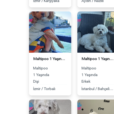
İzmir
/
Karşıyaka
Aydın
/
Nazilli
Maltipoo 1 Yaşında 5 Kg Eş Arıyor - 118984478
Maltipoo 1 Yaşında Köpeğim Eş Arıyor - 118984371
Maltipoo
Maltipoo
1 Yaşında
1 Yaşında
Dişi
Erkek
İzmir
/
Torbalı
İstanbul
/
Bahçelievler