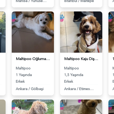
Manisa
/
Yunusemre
İstanbul
/
Maltepe
Maltipoo Oğluma Eş Arıyorum - 118984277
Maltipoo Kaju Dişi Arıyor - 118984214
Maltipoo
Maltipoo
1 Yaşında
1,5 Yaşında
Erkek
Erkek
Ankara
/
Gölbaşi
Ankara
/
Etimesgut