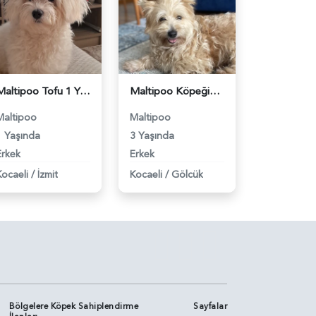
Maltipoo Tofu 1 Yaşında Eş Arıyor - 118983372
Maltipoo Köpeğime Eş Arıyorum 3 Yaşında - 118983309
Maltipoo
Maltipoo
1 Yaşında
3 Yaşında
Erkek
Erkek
Kocaeli
/
İzmit
Kocaeli
/
Gölcük
Bölgelere Köpek Sahiplendirme
Sayfalar