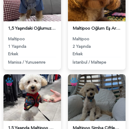
1,5 Yaşındaki Oğlumuz Zuma İçin Eş Arıyoruz - 118984600
Maltipoo Oğlum Eş Arıyor - 118984598
Maltipoo
Maltipoo
1 Yaşında
2 Yaşında
Erkek
Erkek
Manisa
/
Yunusemre
İstanbul
/
Maltepe
1.5 Yaşında Maltipoo Oğlum Eş Arıyor - 118984599
Maltipoo Simba Çiftleşme İlanı - 118984569