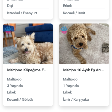
Dişi
Erkek
İstanbul
/
Esenyurt
Kocaeli
/
İzmit
Maltipoo Köpeğime Eş Arıyorum 3 Yaşında - 118983309
Maltipo 10 Aylık Eş Arıyor - 118983271
Maltipoo
Maltipoo
3 Yaşında
1 Yaşında
Erkek
Erkek
Kocaeli
/
Gölcük
İzmir
/
Karşıyaka