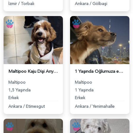
İzmir
/
Torbalı
Ankara
/
Gölbaşi
Maltipoo Kaju Dişi Arıyor - 118984214
1 Yaşında Oğlumuza eş arıyoruz - 118984125
Maltipoo
Maltipoo
1,5 Yaşında
1 Yaşında
Erkek
Erkek
Ankara
/
Etimesgut
Ankara
/
Yenimahalle