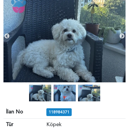
İlan No
118984371
Tür
Köpek