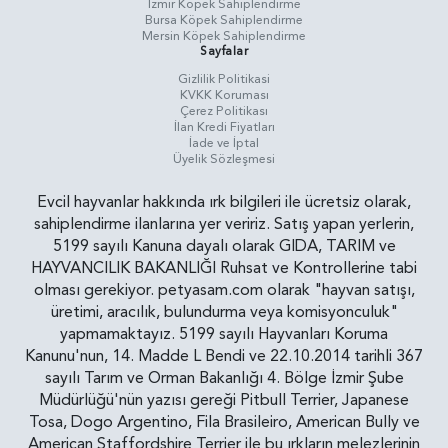
İzmir Köpek Sahiplendirme
Bursa Köpek Sahiplendirme
Mersin Köpek Sahiplendirme
Sayfalar
Gizlilik Politikasi
KVKK Koruması
Çerez Politikası
İlan Kredi Fiyatları
İade ve İptal
Üyelik Sözleşmesi
Evcil hayvanlar hakkında ırk bilgileri ile ücretsiz olarak,
sahiplendirme ilanlarına yer veririz. Satış yapan yerlerin,
5199 sayılı Kanuna dayalı olarak GIDA, TARIM ve
HAYVANCILIK BAKANLIĞI Ruhsat ve Kontrollerine tabi
olması gerekiyor. petyasam.com olarak "hayvan satışı,
üretimi, aracılık, bulundurma veya komisyonculuk"
yapmamaktayız. 5199 sayılı Hayvanları Koruma
Kanunu'nun, 14. Madde L Bendi ve 22.10.2014 tarihli 367
sayılı Tarım ve Orman Bakanlığı 4. Bölge İzmir Şube
Müdürlüğü'nün yazısı gereği Pitbull Terrier, Japanese
Tosa, Dogo Argentino, Fila Brasileiro, American Bully ve
American Staffordshire Terrier ile bu ırkların melezlerinin