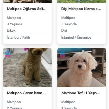
Maltipoo Oğluma Gelin Arıyorum - 118983588
Dişi Maltipoo Kızıma eş arıyorum - 118983516
Maltipoo
Maltipoo
3 Yaşında
3 Yaşında
Erkek
Dişi
İstanbul
/
Fatih
İstanbul
/
Ümraniye
Maltipoo Canım kızım 2 Yaşında - 118983467
Maltipoo Tofu 1 Yaşında Eş Arıyor - 118983372
Maltipoo
Maltipoo
2 Yaşında
1 Yaşında