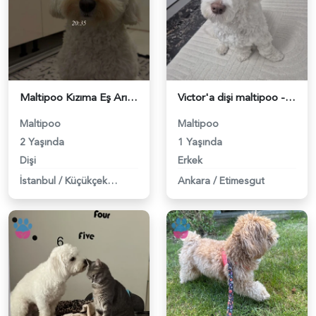
Maltipoo Kızıma Eş Arıyorum - 118984134
Victor'a dişi maltipoo - 118983876
Maltipoo
Maltipoo
2 Yaşında
1 Yaşında
Dişi
Erkek
İstanbul
/
Küçükçekmece
Ankara
/
Etimesgut