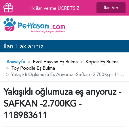
İlan Ver
İlk ilan verme ÜCRETSİZ
İlan Haklarınız
Anasayfa
Evcil Hayvan Eş Bulma
Köpek Eş Bulma
Toy Poodle Eş Bulma
Yakışıklı Oğlumuza Eş Arıyoruz -Safkan -2.700Kg - 118983611
Yakışıklı oğlumuza eş arıyoruz -
SAFKAN -2.700KG -
118983611