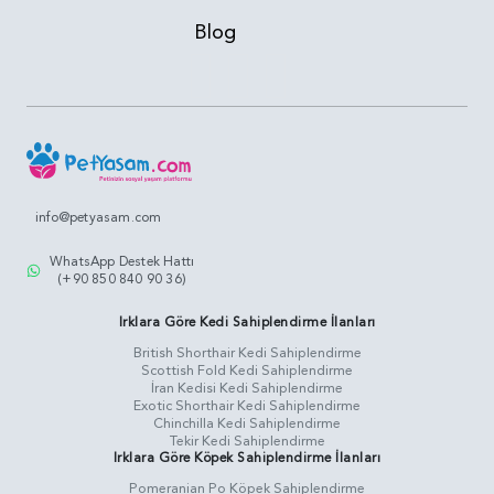
Blog
info@petyasam.com
WhatsApp Destek Hattı
(+90 850 840 90 36)
Irklara Göre Kedi Sahiplendirme İlanları
British Shorthair Kedi Sahiplendirme
Scottish Fold Kedi Sahiplendirme
İran Kedisi Kedi Sahiplendirme
Exotic Shorthair Kedi Sahiplendirme
Chinchilla Kedi Sahiplendirme
Tekir Kedi Sahiplendirme
Irklara Göre Köpek Sahiplendirme İlanları
Pomeranian Po Köpek Sahiplendirme