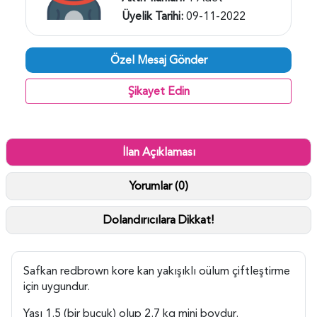
Üyelik Tarihi:
09-11-2022
Özel Mesaj Gönder
Şikayet Edin
İlan Açıklaması
Yorumlar (0)
Dolandırıcılara Dikkat!
Safkan redbrown kore kan yakışıklı oülum çiftleştirme
için uygundur.
Yaşı 1.5 (bir buçuk) olup 2.7 kg mini boydur.