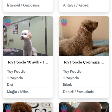
İstanbul
/
Gaziosmanpaşa
Antalya
/
Kepez
Toy Poodle 10 aylık - 118984629
Toy Poodle Çikomuza Eş Arıyoruz - 118984639
Toy Poodle
Toy Poodle
1 Yaşında
1 Yaşında
Dişi
Erkek
Muğla
/
Milas
Denizli
/
Pamukkale