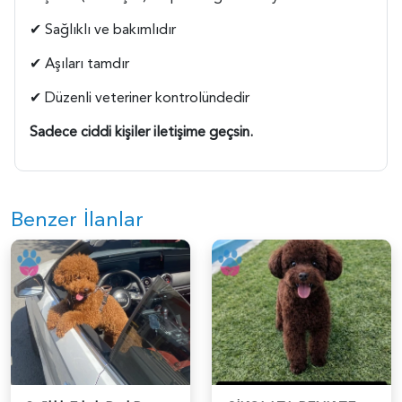
✔ Sağlıklı ve bakımlıdır
✔ Aşıları tamdır
✔ Düzenli veteriner kontrolündedir
Sadece ciddi kişiler iletişime geçsin.
Benzer İlanlar