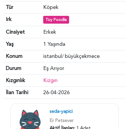
Tür
Köpek
Irk
Toy Poodle
Cinsiyet
Erkek
Yaş
1 Yaşında
Konum
istanbul
büyükçekmece
/
Durum
Eş Arıyor
Kızgınlık
Kızgın
İlan Tarihi
26-04-2026
seda-yapici
Er Petsever
Aktif İlanları:
1 Adet