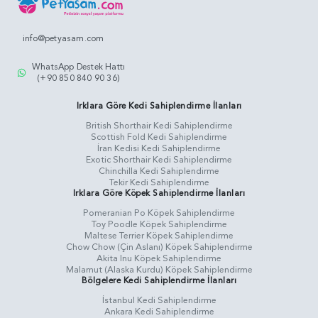
info@petyasam.com
WhatsApp Destek Hattı
(+90 850 840 90 36)
Irklara Göre Kedi Sahiplendirme İlanları
British Shorthair Kedi Sahiplendirme
Scottish Fold Kedi Sahiplendirme
İran Kedisi Kedi Sahiplendirme
Exotic Shorthair Kedi Sahiplendirme
Chinchilla Kedi Sahiplendirme
Tekir Kedi Sahiplendirme
Irklara Göre Köpek Sahiplendirme İlanları
Pomeranian Po Köpek Sahiplendirme
Toy Poodle Köpek Sahiplendirme
Maltese Terrier Köpek Sahiplendirme
Chow Chow (Çin Aslanı) Köpek Sahiplendirme
Akita Inu Köpek Sahiplendirme
Malamut (Alaska Kurdu) Köpek Sahiplendirme
Bölgelere Kedi Sahiplendirme İlanları
İstanbul Kedi Sahiplendirme
Ankara Kedi Sahiplendirme