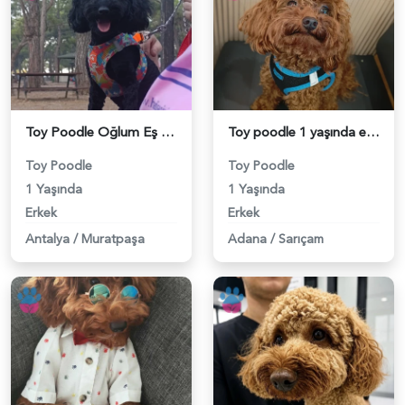
Toy Poodle Oğlum Eş Arıyor - 118984479
Toy poodle 1 yaşında erkek - 118984458
Toy Poodle
Toy Poodle
1 Yaşında
1 Yaşında
Erkek
Erkek
Antalya
/
Muratpaşa
Adana
/
Sarıçam