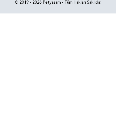
© 2019 - 2026 Petyasam - Tüm Hakları Saklıdır.