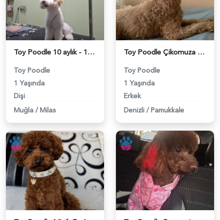
Toy Poodle 10 aylık - 118984629
Toy Poodle Çikomuza Eş Arıyoruz - 118984639
Toy Poodle
Toy Poodle
1 Yaşında
1 Yaşında
Dişi
Erkek
Muğla
/
Milas
Denizli
/
Pamukkale