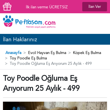
İlan Ver
İlk ilan verme ÜCRETSİZ
İlan Haklarınız
Anasayfa
Evcil Hayvan Eş Bulma
Köpek Eş Bulma
Toy Poodle Eş Bulma
Toy Poodle Oğluma Eş Arıyorum 25 Aylık - 499
Toy Poodle Oğluma Eş
Arıyorum 25 Aylık - 499