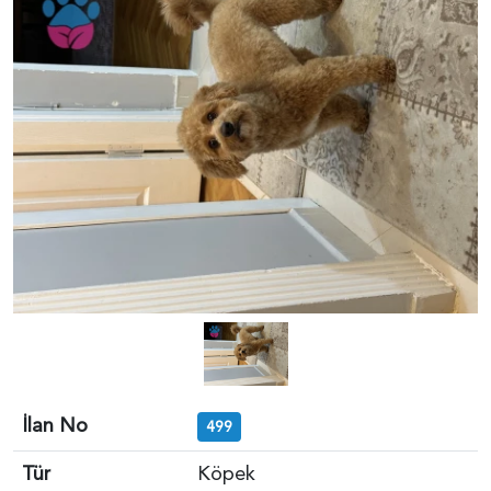
İlan No
499
Tür
Köpek