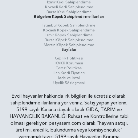
İzmir Kedi Sahiplendirme
Kocaeli Kedi Sahiplendirme
Bursa Kedi Sahiplendirme
Bölgelere Köpek Sahiplendirme İlanları
İstanbul Köpek Sahiplendirme
Kocaeli Köpek Sahiplendirme
İzmir Köpek Sahiplendirme
Bursa Köpek Sahiplendirme
Mersin Köpek Sahiplendirme
Sayfalar
Gizlilik Politikasi
KVKK Koruması
Çerez Politikası
İlan Kredi Fiyatları
İade ve İptal
Üyelik Sözleşmesi
Evcil hayvanlar hakkında ırk bilgileri ile ücretsiz olarak,
sahiplendirme ilanlarına yer veririz. Satış yapan yerlerin,
5199 sayılı Kanuna dayalı olarak GIDA, TARIM ve
HAYVANCILIK BAKANLIĞI Ruhsat ve Kontrollerine tabi
olması gerekiyor. petyasam.com olarak "hayvan satışı,
üretimi, aracılık, bulundurma veya komisyonculuk"
yapmamaktayız. 5199 sayılı Hayvanları Koruma