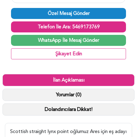
Özel Mesaj Gönder
Telefon İle Ara: 5469173769
WhatsApp İle Mesaj Gönder
Şikayet Edin
İlan Açıklaması
Yorumlar (0)
Dolandırıcılara Dikkat!
Scottish straight lynx point oğlumuz Ares için eş adayı