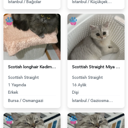
İstanbul
/
Bağcılar
İstanbul
/
Küçükçekmece
Scotish longhair Kedim Kızgınlıkta - 118983099
Scottish Straight Miya Eş Arıyor - 118983081
Scottish Straight
Scottish Straight
1 Yaşında
16 Aylık
Erkek
Dişi
Bursa
/
Osmangazi
İstanbul
/
Gaziosmanpaşa