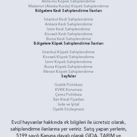
Akita Inu Köpek Sahiplendirme
Malamut (Alaska Kurdu) Köpek Sahiplendirme
Bölgelere Kedi Sahiplendirme İlanları
İstanbul Kedi Sahiplendirme
Ankara Kedi Sahiplendirme
İzmir Kedi Sahiplendirme
Kocaeli Kedi Sahiplendirme
Bursa Kedi Sahiplendirme
Bölgelere Köpek Sahiplendirme İlanları
İstanbul Köpek Sahiplendirme
Kocaeli Köpek Sahiplendirme
İzmir Köpek Sahiplendirme
Bursa Köpek Sahiplendirme
Mersin Köpek Sahiplendirme
Sayfalar
Gizlilik Politikasi
KVKK Koruması
Çerez Politikası
İlan Kredi Fiyatları
İade ve İptal
Üyelik Sözleşmesi
Evcil hayvanlar hakkında ırk bilgileri ile ücretsiz olarak,
sahiplendirme ilanlarına yer veririz. Satış yapan yerlerin,
5199 sayılı Kanuna dayalı olarak GIDA, TARIM ve