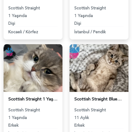
Scottish Straight
Scottish Straight
1 Yaşında
1 Yaşında
Dişi
Dişi
Kocaeli
/
Körfez
İstanbul
/
Pendik
Scottish Straight 1 Yaşında Eş Arıyor - 118983392
Scottish Straight Bluepoint Eş Arıyor - 118983128
Scottish Straight
Scottish Straight
1 Yaşında
11 Aylık
Erkek
Erkek