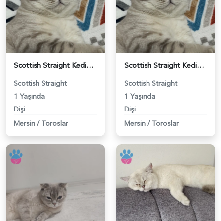
Scottish Straight Kedime eş arıyorum - 118982941
Scottish Straight Kedime eş arıyorum - 118982942
Scottish Straight
Scottish Straight
1 Yaşında
1 Yaşında
Dişi
Dişi
Mersin
/
Toroslar
Mersin
/
Toroslar