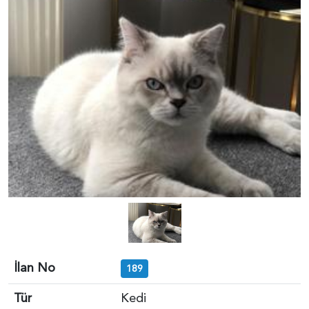
İlan No
189
Tür
Kedi