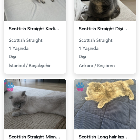
Scottish Straight Kedimize Eş Arıyoruz - 118983824
Scottish Straight Dişi Kedi 1 Yaşında - 118983799
Scottish Straight
Scottish Straight
1 Yaşında
1 Yaşında
Dişi
Dişi
İstanbul
/
Başakşehir
Ankara
/
Keçiören
Scottish Straight Minnoş Hanım Eş Arıyor - 118983787
Scottish Long hair kızımıza eş arıyoruz - 118983641