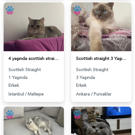
4 yaşında scottish straight shorthair oğluma eş arıyorum - 118984159
Scottish straight 3 Yaşında kızgınlıkta Eş Arıyor - 118983894
Scottish Straight
Scottish Straight
1 Yaşında
3 Yaşında
Erkek
Erkek
İstanbul
/
Maltepe
Ankara
/
Pursaklar