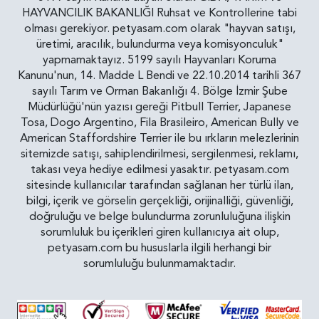
HAYVANCILIK BAKANLIĞI Ruhsat ve Kontrollerine tabi
olması gerekiyor. petyasam.com olarak "hayvan satışı,
üretimi, aracılık, bulundurma veya komisyonculuk"
yapmamaktayız. 5199 sayılı Hayvanları Koruma
Kanunu'nun, 14. Madde L Bendi ve 22.10.2014 tarihli 367
sayılı Tarım ve Orman Bakanlığı 4. Bölge İzmir Şube
Müdürlüğü'nün yazısı gereği Pitbull Terrier, Japanese
Tosa, Dogo Argentino, Fila Brasileiro, American Bully ve
American Staffordshire Terrier ile bu ırkların melezlerinin
sitemizde satışı, sahiplendirilmesi, sergilenmesi, reklamı,
takası veya hediye edilmesi yasaktır. petyasam.com
sitesinde kullanıcılar tarafından sağlanan her türlü ilan,
bilgi, içerik ve görselin gerçekliği, orijinalliği, güvenliği,
doğruluğu ve belge bulundurma zorunluluğuna ilişkin
sorumluluk bu içerikleri giren kullanıcıya ait olup,
petyasam.com bu hususlarla ilgili herhangi bir
sorumluluğu bulunmamaktadır.