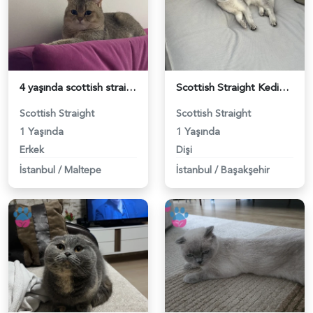
4 yaşında scottish straight shorthair oğluma eş arıyorum - 118984159
Scottish Straight Kedimize Eş Arıyoruz - 118983824
Scottish Straight
Scottish Straight
1 Yaşında
1 Yaşında
Erkek
Dişi
İstanbul
/
Maltepe
İstanbul
/
Başakşehir