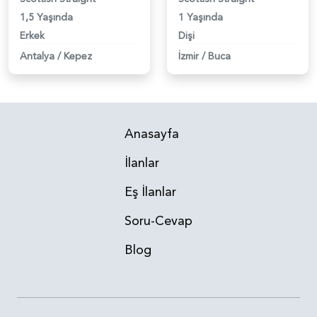
1,5 Yaşında
1 Yaşında
Erkek
Dişi
Antalya
/
Kepez
İzmir
/
Buca
Anasayfa
İlanlar
Eş İlanlar
Soru-Cevap
Blog