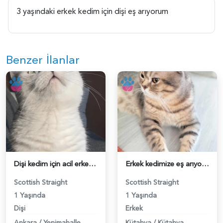
3 yaşındaki erkek kedim için dişi eş arıyorum
Benzer İlanlar
Dişi kedim için acil erkek kızgın kedi - 118984648
Erkek kedimize eş arıyoruz - 118984405
Scottish Straight
Scottish Straight
1 Yaşında
1 Yaşında
Dişi
Erkek
Ankara
/
Yenimahalle
Kütahya
/
Kütahya