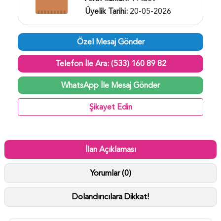
Üyelik Tarihi:
20-05-2026
Özel Mesaj Gönder
Telefon İle Ara: (533) 160 89 82
WhatsApp İle Mesaj Gönder
Şikayet Edin
İlan Açıklaması
Yorumlar (0)
Dolandırıcılara Dikkat!