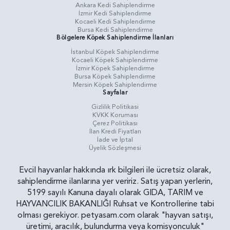
Ankara Kedi Sahiplendirme
İzmir Kedi Sahiplendirme
Kocaeli Kedi Sahiplendirme
Bursa Kedi Sahiplendirme
Bölgelere Köpek Sahiplendirme İlanları
İstanbul Köpek Sahiplendirme
Kocaeli Köpek Sahiplendirme
İzmir Köpek Sahiplendirme
Bursa Köpek Sahiplendirme
Mersin Köpek Sahiplendirme
Sayfalar
Gizlilik Politikasi
KVKK Koruması
Çerez Politikası
İlan Kredi Fiyatları
İade ve İptal
Üyelik Sözleşmesi
Evcil hayvanlar hakkında ırk bilgileri ile ücretsiz olarak,
sahiplendirme ilanlarına yer veririz. Satış yapan yerlerin,
5199 sayılı Kanuna dayalı olarak GIDA, TARIM ve
HAYVANCILIK BAKANLIĞI Ruhsat ve Kontrollerine tabi
olması gerekiyor. petyasam.com olarak "hayvan satışı,
üretimi, aracılık, bulundurma veya komisyonculuk"