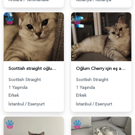
Scottish straight oğluma eş arıyorum - 118984226
Oğlum Cherry için eş arıyorum - 118984227
Scottish Straight
Scottish Straight
1 Yaşında
1 Yaşında
Erkek
Erkek
İstanbul
/
Esenyurt
İstanbul
/
Esenyurt