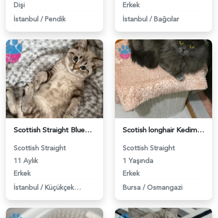
Dişi
Erkek
İstanbul
/
Pendik
İstanbul
/
Bağcılar
Scottish Straight Bluepoint Eş Arıyor - 118983128
Scotish longhair Kedim Kızgınlıkta - 118983099
Scottish Straight
Scottish Straight
11 Aylık
1 Yaşında
Erkek
Erkek
İstanbul
/
Küçükçekmece
Bursa
/
Osmangazi