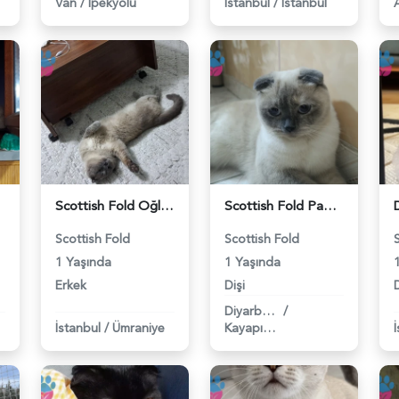
Van
/
İpekyolu
İstanbul
/
İstanbul
Scottish Fold Oğluma Eş Arıyoruz - 118984566
Scottish Fold Pamuğa eş Arıyoruz - 118984562
Scottish Fold
Scottish Fold
1 Yaşında
1 Yaşında
Erkek
Dişi
D
Diyarbakır
/
İstanbul
/
Ümraniye
Kayapınar