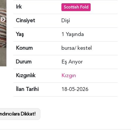
Irk
Scottish Fold
Cinsiyet
Dişi
Yaş
1 Yaşında
Konum
bursa
kestel
/
Durum
Eş Arıyor
Kızgınlık
Kızgın
İlan Tarihi
18-05-2026
dırıcılara Dikkat!