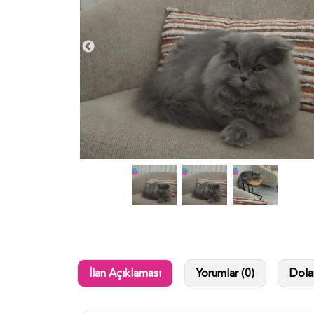
İlan Açıklaması
Yorumlar (0)
Dolan