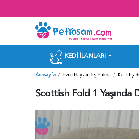
KEDI İLANLARI
Anasayfa
Evcil Hayvan Eş Bulma
Kedi Eş 
Scottish Fold 1 Yaşında D