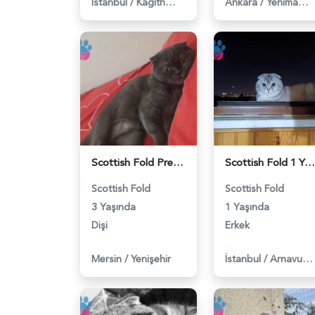
İstanbul
/
Kağithane
Ankara
/
Yenimahalle
Scottish Fold Prensesime Damat Arıyoruz - 118984587
Scottish Fold 1 Yaşında Eş Arıyor - 118984572
Scottish Fold
Scottish Fold
3 Yaşında
1 Yaşında
Dişi
Erkek
Mersin
/
Yenişehir
İstanbul
/
Arnavutköy