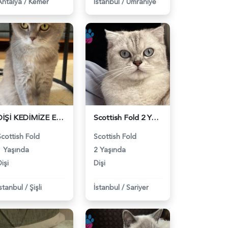
Antalya
/
Kemer
İstanbul
/
Ümraniye
DİŞİ KEDİMİZE EŞ ARIYORUZ - 118984555
Scottish Fold 2 Yaşında Eş Arıyor - 118984540
Scottish Fold
Scottish Fold
1 Yaşında
2 Yaşında
işi
Dişi
İstanbul
/
Şişli
İstanbul
/
Sariyer