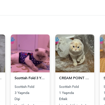
ş arıyorum - 118984671
Scottish Fold 3 Yaşında Dişi Kızgınlıkta - 118984674
CREAM POİNT SCOTTİSH FOLD - 118984668
Scottish Fold
Scottish Fold
3 Yaşında
1 Yaşında
Dişi
Erkek