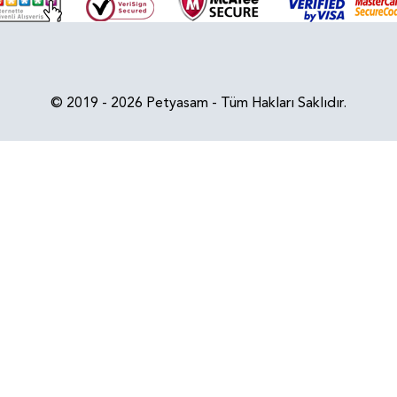
© 2019 - 2026 Petyasam - Tüm Hakları Saklıdır.