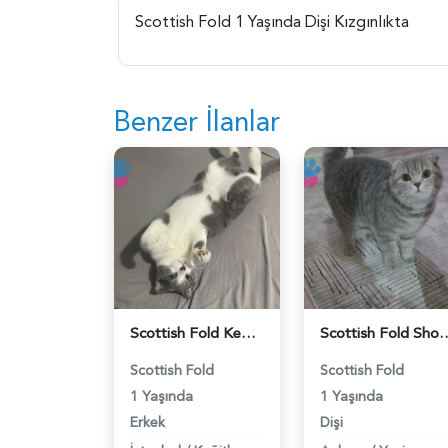
Scottish Fold 1 Yaşında Dişi Kızgınlıkta
Benzer İlanlar
Scottish Fold Kedime Eş Arıyoruz - 118984680
Scottish Fold Shorthair kızıma e
Scottish Fold
Scottish Fold
1 Yaşında
1 Yaşında
Erkek
Dişi