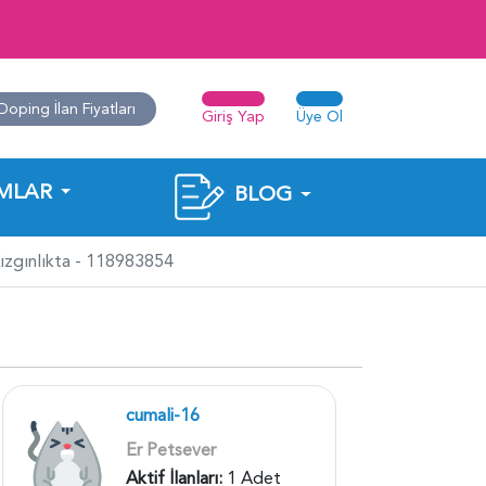
Doping İlan Fiyatları
Giriş Yap
Üye Ol
MLAR
BLOG
Kızgınlıkta - 118983854
cumali-16
Er Petsever
Aktif İlanları:
1 Adet