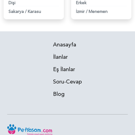
Dişi
Erkek
Sakarya
/
Karasu
İzmir
/
Menemen
Anasayfa
İlanlar
Eş İlanlar
Soru-Cevap
Blog