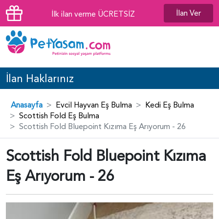
İlan Ver
İlk ilan verme ÜCRETSİZ
İlan Haklarınız
Anasayfa
Evcil Hayvan Eş Bulma
Kedi Eş Bulma
Scottish Fold Eş Bulma
Scottish Fold Bluepoint Kızıma Eş Arıyorum - 26
Scottish Fold Bluepoint Kızıma
Eş Arıyorum - 26