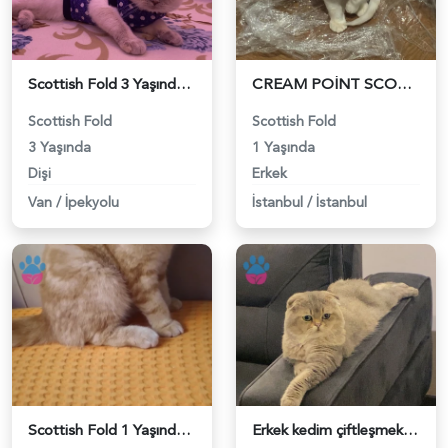
Scottish Fold 3 Yaşında Dişi Kızgınlıkta - 118984674
CREAM POİNT SCOTTİSH FOLD - 118984668
Scottish Fold
Scottish Fold
3 Yaşında
1 Yaşında
Dişi
Erkek
Van
/
İpekyolu
İstanbul
/
İstanbul
Scottish Fold 1 Yaşında - 118984631
Erkek kedim çiftleşmek için bir dişi kedi arıyor! - 118984610