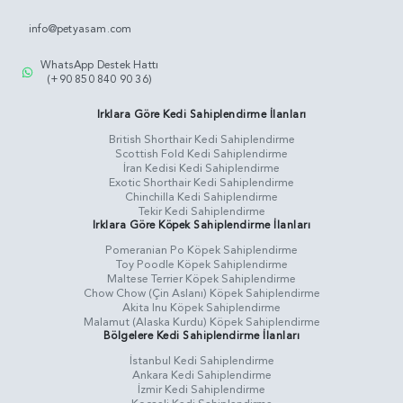
info@petyasam.com
WhatsApp Destek Hattı
(+90 850 840 90 36)
Irklara Göre Kedi Sahiplendirme İlanları
British Shorthair Kedi Sahiplendirme
Scottish Fold Kedi Sahiplendirme
İran Kedisi Kedi Sahiplendirme
Exotic Shorthair Kedi Sahiplendirme
Chinchilla Kedi Sahiplendirme
Tekir Kedi Sahiplendirme
Irklara Göre Köpek Sahiplendirme İlanları
Pomeranian Po Köpek Sahiplendirme
Toy Poodle Köpek Sahiplendirme
Maltese Terrier Köpek Sahiplendirme
Chow Chow (Çin Aslanı) Köpek Sahiplendirme
Akita Inu Köpek Sahiplendirme
Malamut (Alaska Kurdu) Köpek Sahiplendirme
Bölgelere Kedi Sahiplendirme İlanları
İstanbul Kedi Sahiplendirme
Ankara Kedi Sahiplendirme
İzmir Kedi Sahiplendirme