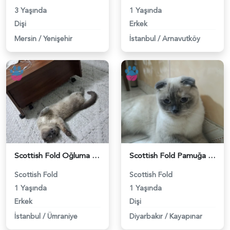
3 Yaşında
1 Yaşında
Dişi
Erkek
Mersin
/
Yenişehir
İstanbul
/
Arnavutköy
Scottish Fold Oğluma Eş Arıyoruz - 118984566
Scottish Fold Pamuğa eş Arıyoruz - 118984562
Scottish Fold
Scottish Fold
1 Yaşında
1 Yaşında
Erkek
Dişi
İstanbul
/
Ümraniye
Diyarbakır
/
Kayapınar