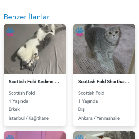
Benzer İlanlar
Scottish Fold Kedime Eş Arıyoruz - 118984680
Scottish Fold Shorthair kızıma eş arıyorum - 118984671
Scottish Fold
Scottish Fold
1 Yaşında
1 Yaşında
Erkek
Dişi
İstanbul
/
Kağithane
Ankara
/
Yenimahalle