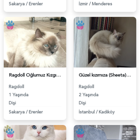
Sakarya
/
Erenler
İzmir
/
Menderes
Ragdoll Oğlumuz Kızgınlıkla - 118983186
Güzel kızımıza (Sheeta) ragdoll eş arıyoruz - 118983013
Ragdoll
Ragdoll
1 Yaşında
2 Yaşında
Dişi
Dişi
Sakarya
/
Erenler
İstanbul
/
Kadiköy