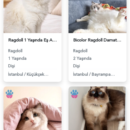
Ragdoll 1 Yaşında Eş Arıyor - 118982749
Bicolor Ragdoll Damat Aranıyor - 118982193
Ragdoll
Ragdoll
1 Yaşında
2 Yaşında
Dişi
Dişi
İstanbul
/
Küçükçekmece
İstanbul
/
Bayrampaşa