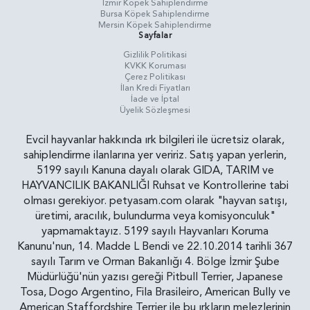
İzmir Köpek Sahiplendirme
Bursa Köpek Sahiplendirme
Mersin Köpek Sahiplendirme
Sayfalar
Gizlilik Politikasi
KVKK Koruması
Çerez Politikası
İlan Kredi Fiyatları
İade ve İptal
Üyelik Sözleşmesi
Evcil hayvanlar hakkında ırk bilgileri ile ücretsiz olarak,
sahiplendirme ilanlarına yer veririz. Satış yapan yerlerin,
5199 sayılı Kanuna dayalı olarak GIDA, TARIM ve
HAYVANCILIK BAKANLIĞI Ruhsat ve Kontrollerine tabi
olması gerekiyor. petyasam.com olarak "hayvan satışı,
üretimi, aracılık, bulundurma veya komisyonculuk"
yapmamaktayız. 5199 sayılı Hayvanları Koruma
Kanunu'nun, 14. Madde L Bendi ve 22.10.2014 tarihli 367
sayılı Tarım ve Orman Bakanlığı 4. Bölge İzmir Şube
Müdürlüğü'nün yazısı gereği Pitbull Terrier, Japanese
Tosa, Dogo Argentino, Fila Brasileiro, American Bully ve
American Staffordshire Terrier ile bu ırkların melezlerinin