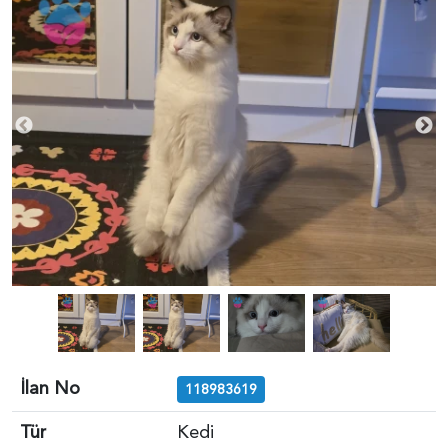
İlan No
118983619
Tür
Kedi