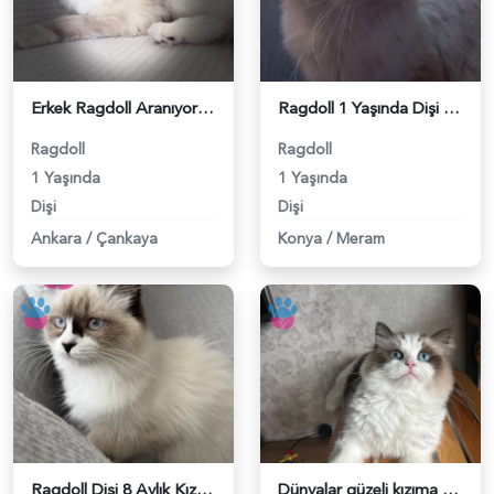
Erkek Ragdoll Aranıyor - 118984090
Ragdoll 1 Yaşında Dişi Kızgınlıkta - 118983870
Ragdoll
Ragdoll
1 Yaşında
1 Yaşında
Dişi
Dişi
Ankara
/
Çankaya
Konya
/
Meram
Ragdoll Dişi 8 Aylık Kızgınlıkta - 118983739
Dünyalar güzeli kızıma eş arıyoruz - 118983380