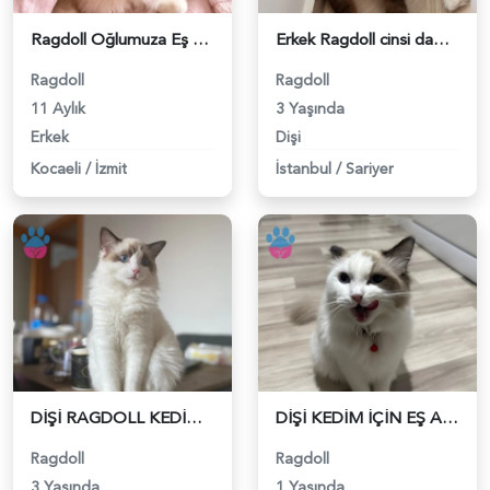
Ragdoll Oğlumuza Eş Arıyoruz - 118981795
Erkek Ragdoll cinsi damat adayı arıyoruz - 118981523
Ragdoll
Ragdoll
11 Aylık
3 Yaşında
Erkek
Dişi
Kocaeli
/
İzmit
İstanbul
/
Sariyer
DİŞİ RAGDOLL KEDİMİZE EŞ ARIYORUZ. - 118981480
DİŞİ KEDİM İÇİN EŞ ARIYORUZ - 118981305
Ragdoll
Ragdoll
3 Yaşında
1 Yaşında