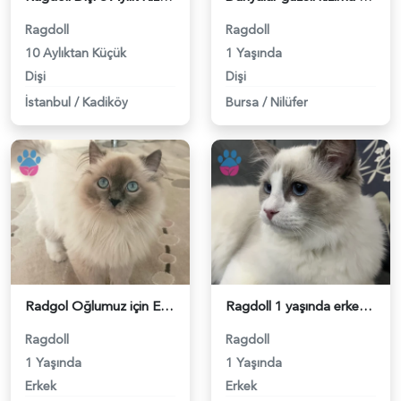
Ragdoll
Ragdoll
10 Aylıktan Küçük
1 Yaşında
Dişi
Dişi
İstanbul
/
Kadiköy
Bursa
/
Nilüfer
Radgol Oğlumuz için Eş Arıyoruz - 118983289
Ragdoll 1 yaşında erkek - 118983262
Ragdoll
Ragdoll
1 Yaşında
1 Yaşında
Erkek
Erkek