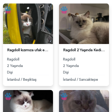
Ragdoll kızımıza ufak erkek kedi arıyoruz - 118984406
Ragdoll 2 Yaşında Kedime Eş Arıyorum - 118984338
Ragdoll
Ragdoll
2 Yaşında
2 Yaşında
Dişi
Dişi
İstanbul
/
Beşiktaş
İstanbul
/
Sancaktepe