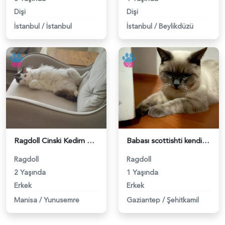
Dişi
Dişi
İstanbul
/
İstanbul
İstanbul
/
Beylikdüzü
Ragdoll Cinski Kedim Akita Eş Arıyor - 118981051
Babası scottishti kendisi britirsh colourpoint - 118980597
Ragdoll
Ragdoll
2 Yaşında
1 Yaşında
Erkek
Erkek
Manisa
/
Yunusemre
Gaziantep
/
Şehitkamil