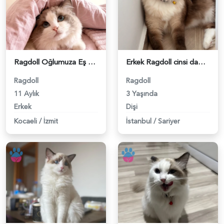
Ragdoll Oğlumuza Eş Arıyoruz - 118981795
Erkek Ragdoll cinsi damat adayı arıyoruz - 118981523
Ragdoll
Ragdoll
11 Aylık
3 Yaşında
Erkek
Dişi
Kocaeli
/
İzmit
İstanbul
/
Sariyer