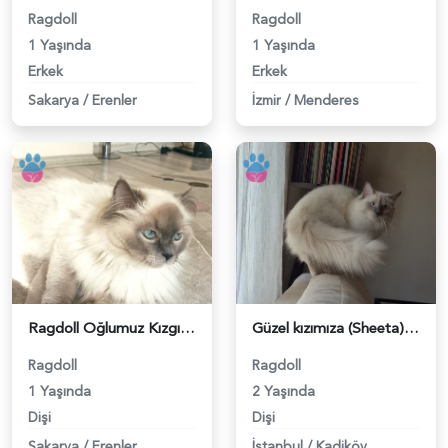
Ragdoll
Ragdoll
1 Yaşında
1 Yaşında
Erkek
Erkek
Sakarya
/
Erenler
İzmir
/
Menderes
Ragdoll Oğlumuz Kızgınlıkla - 118983186
Güzel kızımıza (Sheeta) ragdoll eş arıyoruz - 118983013
Ragdoll
Ragdoll
1 Yaşında
2 Yaşında
Dişi
Dişi
Sakarya
/
Erenler
İstanbul
/
Kadiköy