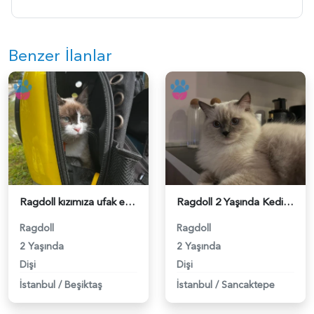
Benzer İlanlar
Ragdoll kızımıza ufak erkek kedi arıyoruz - 118984406
Ragdoll 2 Yaşında Kedime Eş Arıyorum - 118984338
Ragdoll
Ragdoll
2 Yaşında
2 Yaşında
Dişi
Dişi
İstanbul
/
Beşiktaş
İstanbul
/
Sancaktepe