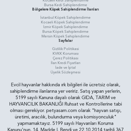
Kocaeli Kedi Sahiplendirme
Bursa Kedi Sahiplendirme
Bölgelere Köpek Sahiplendirme İlanları
İstanbul Köpek Sahiplendirme
Kocaeli Köpek Sahiplendirme
İzmir Köpek Sahiplendirme
Bursa Köpek Sahiplendirme
Mersin Köpek Sahiplendirme
Sayfalar
Gizlilik Politikasi
KVKK Koruması
Çerez Politikası
İlan Kredi Fiyatları
İade ve İptal
Üyelik Sözleşmesi
Evcil hayvanlar hakkında ırk bilgileri ile ücretsiz olarak,
sahiplendirme ilanlarına yer veririz. Satış yapan yerlerin,
5199 sayılı Kanuna dayalı olarak GIDA, TARIM ve
HAYVANCILIK BAKANLIĞI Ruhsat ve Kontrollerine tabi
olması gerekiyor. petyasam.com olarak "hayvan satışı,
üretimi, aracılık, bulundurma veya komisyonculuk"
yapmamaktayız. 5199 sayılı Hayvanları Koruma
Kanunu'nun, 14. Madde L Bendi ve 22.10.2014 tarihli 367