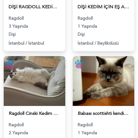
DİŞİ RAGDOLL KEDİMİZE EŞ ARIYORUZ. - 118981480
DİŞİ KEDİM İÇİN EŞ ARIYORUZ - 118981305
Ragdoll
Ragdoll
3 Yaşında
1 Yaşında
Dişi
Dişi
İstanbul
/
İstanbul
İstanbul
/
Beylikdüzü
Ragdoll Cinski Kedim Akita Eş Arıyor - 118981051
Babası scottishti kendisi britirsh colourpoint - 118980597
Ragdoll
Ragdoll
2 Yaşında
1 Yaşında