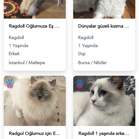
Ragdoll Oğlumuza Eş Arıyoruz - 118983619
Dünyalar güzeli kızıma eş arıyoruz - 118983380
Ragdoll
Ragdoll
1 Yaşında
1 Yaşında
Erkek
Dişi
İstanbul
/
Maltepe
Bursa
/
Nilüfer
Radgol Oğlumuz için Eş Arıyoruz - 118983289
Ragdoll 1 yaşında erkek - 118983262