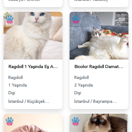
Ragdoll 1 Yaşında Eş Arıyor - 118982749
Bicolor Ragdoll Damat Aranıyor - 118982193
Ragdoll
Ragdoll
1 Yaşında
2 Yaşında
Dişi
Dişi
İstanbul
/
Küçükçekmece
İstanbul
/
Bayrampaşa