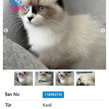
İlan No
118983739
Tür
Kedi