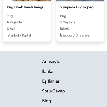
Pug Erkek Kendi Renginde Eş Arıyoruz - 118980095
2 yaşında Pug köpeğimize eş arıyoruz - 118979963
Pug
Pug
4 Yaşında
2 Yaşında
Erkek
Erkek
İstanbul
/
Kartal
İstanbul
/
Ümraniye
Anasayfa
İlanlar
Eş İlanlar
Soru-Cevap
Blog