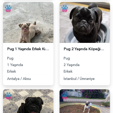
Pug 1 Yaşında Erkek Kızgınlıkta - 118983801
Pug 2 Yaşında Köpeğime Eş Arıyorum - 118983418
Pug
Pug
1 Yaşında
2 Yaşında
Erkek
Erkek
Antalya
/
Aksu
İstanbul
/
Ümraniye