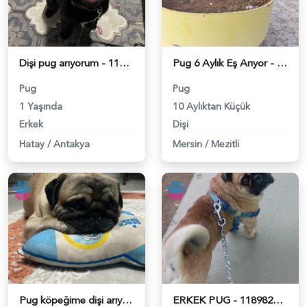
Dişi pug arıyorum - 118983379
Pug 6 Aylık Eş Arıyor - 118982369
Pug
Pug
1 Yaşında
10 Aylıktan Küçük
Erkek
Dişi
Hatay
/
Antakya
Mersin
/
Mezitli
Pug köpeğime dişi arıyorum - 118982326
ERKEK PUG - 118982095