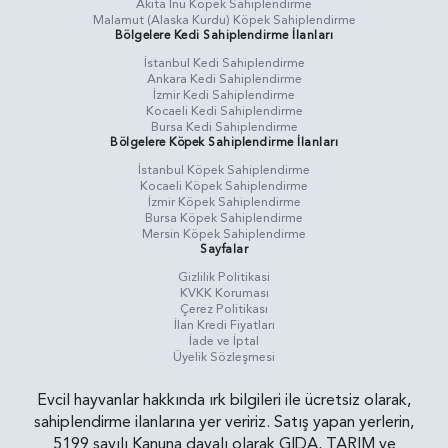
Akita Inu Köpek Sahiplendirme
Malamut (Alaska Kurdu) Köpek Sahiplendirme
Bölgelere Kedi Sahiplendirme İlanları
İstanbul Kedi Sahiplendirme
Ankara Kedi Sahiplendirme
İzmir Kedi Sahiplendirme
Kocaeli Kedi Sahiplendirme
Bursa Kedi Sahiplendirme
Bölgelere Köpek Sahiplendirme İlanları
İstanbul Köpek Sahiplendirme
Kocaeli Köpek Sahiplendirme
İzmir Köpek Sahiplendirme
Bursa Köpek Sahiplendirme
Mersin Köpek Sahiplendirme
Sayfalar
Gizlilik Politikasi
KVKK Koruması
Çerez Politikası
İlan Kredi Fiyatları
İade ve İptal
Üyelik Sözleşmesi
Evcil hayvanlar hakkında ırk bilgileri ile ücretsiz olarak,
sahiplendirme ilanlarına yer veririz. Satış yapan yerlerin,
5199 sayılı Kanuna dayalı olarak GIDA, TARIM ve