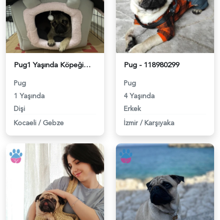
Pug1 Yaşında Köpeğime Eş Arıyorum - 118980531
Pug - 118980299
Pug
Pug
1 Yaşında
4 Yaşında
Dişi
Erkek
Kocaeli
/
Gebze
İzmir
/
Karşıyaka