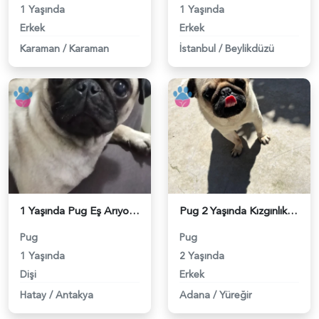
1 Yaşında
1 Yaşında
Erkek
Erkek
Karaman
/
Karaman
İstanbul
/
Beylikdüzü
1 Yaşında Pug Eş Arıyor - 118983984
Pug 2 Yaşında Kızgınlıkta Eş Arıyor - 118983855
Pug
Pug
1 Yaşında
2 Yaşında
Dişi
Erkek
Hatay
/
Antakya
Adana
/
Yüreğir