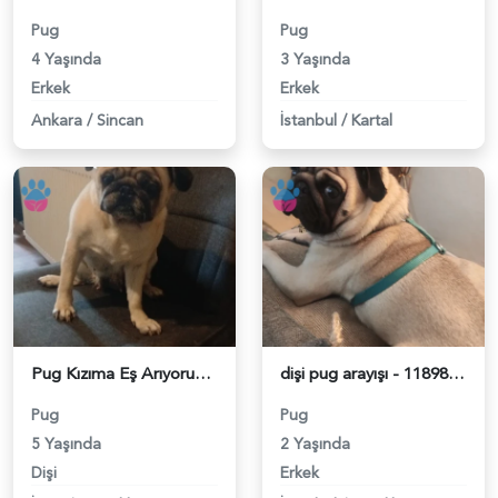
Pug
Pug
4 Yaşında
3 Yaşında
Erkek
Erkek
Ankara
/
Sincan
İstanbul
/
Kartal
Pug Kızıma Eş Arıyorum - 118981769
dişi pug arayışı - 118981140
Pug
Pug
5 Yaşında
2 Yaşında
Dişi
Erkek