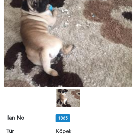
İlan No
1865
Tür
Köpek