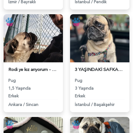
İzmir
/
Bayraklı
İstanbul
/
Pendik
Rodi ye kız arıyorum - 118980939
3 YAŞINDAKİ SAFKAN IRK PUG CİNSİ KÖPEĞİME DİŞİ EŞ ARIYORUM - 118980652
Pug
Pug
1,5 Yaşında
3 Yaşında
Erkek
Erkek
Ankara
/
Sincan
İstanbul
/
Başakşehir