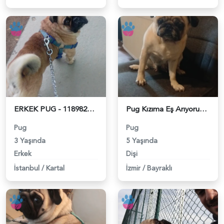
ERKEK PUG - 118982095
Pug Kızıma Eş Arıyorum - 118981769
Pug
Pug
3 Yaşında
5 Yaşında
Erkek
Dişi
İstanbul
/
Kartal
İzmir
/
Bayraklı