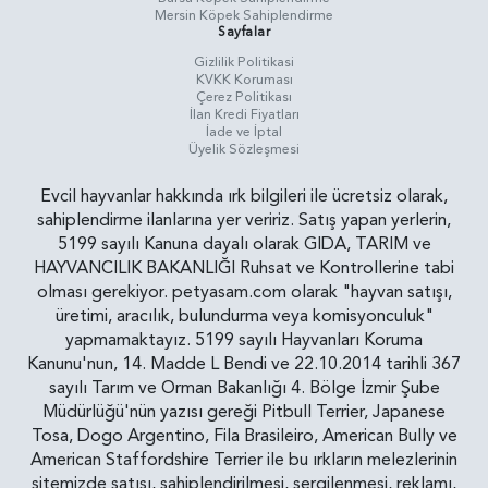
Mersin Köpek Sahiplendirme
Sayfalar
Gizlilik Politikasi
KVKK Koruması
Çerez Politikası
İlan Kredi Fiyatları
İade ve İptal
Üyelik Sözleşmesi
Evcil hayvanlar hakkında ırk bilgileri ile ücretsiz olarak,
sahiplendirme ilanlarına yer veririz. Satış yapan yerlerin,
5199 sayılı Kanuna dayalı olarak GIDA, TARIM ve
HAYVANCILIK BAKANLIĞI Ruhsat ve Kontrollerine tabi
olması gerekiyor. petyasam.com olarak "hayvan satışı,
üretimi, aracılık, bulundurma veya komisyonculuk"
yapmamaktayız. 5199 sayılı Hayvanları Koruma
Kanunu'nun, 14. Madde L Bendi ve 22.10.2014 tarihli 367
sayılı Tarım ve Orman Bakanlığı 4. Bölge İzmir Şube
Müdürlüğü'nün yazısı gereği Pitbull Terrier, Japanese
Tosa, Dogo Argentino, Fila Brasileiro, American Bully ve
American Staffordshire Terrier ile bu ırkların melezlerinin
sitemizde satışı, sahiplendirilmesi, sergilenmesi, reklamı,