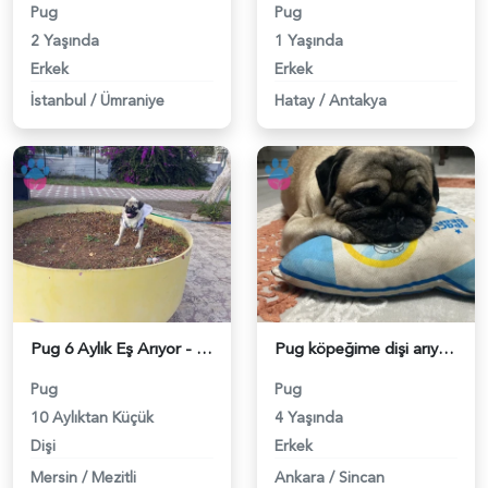
Pug
Pug
2 Yaşında
1 Yaşında
Erkek
Erkek
İstanbul
/
Ümraniye
Hatay
/
Antakya
Pug 6 Aylık Eş Arıyor - 118982369
Pug köpeğime dişi arıyorum - 118982326
Pug
Pug
10 Aylıktan Küçük
4 Yaşında
Dişi
Erkek
Mersin
/
Mezitli
Ankara
/
Sincan