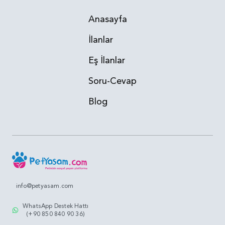
Anasayfa
İlanlar
Eş İlanlar
Soru-Cevap
Blog
info@petyasam.com
WhatsApp Destek Hattı
(+90 850 840 90 36)