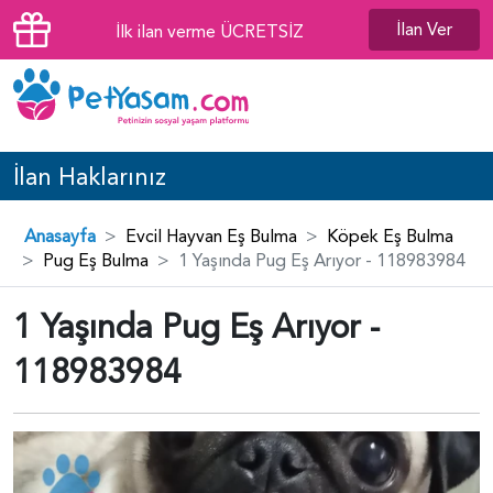
İlan Ver
İlk ilan verme ÜCRETSİZ
İlan Haklarınız
Anasayfa
Evcil Hayvan Eş Bulma
Köpek Eş Bulma
Pug Eş Bulma
1 Yaşında Pug Eş Arıyor - 118983984
1 Yaşında Pug Eş Arıyor -
118983984