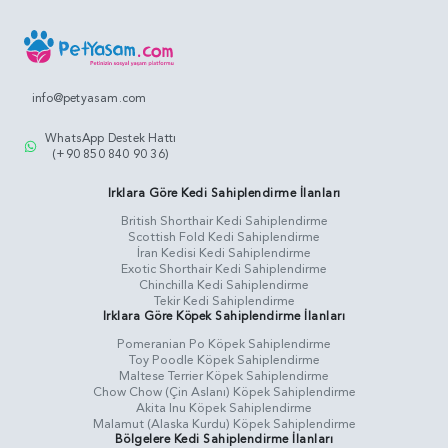
info@petyasam.com
WhatsApp Destek Hattı
(+90 850 840 90 36)
Irklara Göre Kedi Sahiplendirme İlanları
British Shorthair Kedi Sahiplendirme
Scottish Fold Kedi Sahiplendirme
İran Kedisi Kedi Sahiplendirme
Exotic Shorthair Kedi Sahiplendirme
Chinchilla Kedi Sahiplendirme
Tekir Kedi Sahiplendirme
Irklara Göre Köpek Sahiplendirme İlanları
Pomeranian Po Köpek Sahiplendirme
Toy Poodle Köpek Sahiplendirme
Maltese Terrier Köpek Sahiplendirme
Chow Chow (Çin Aslanı) Köpek Sahiplendirme
Akita Inu Köpek Sahiplendirme
Malamut (Alaska Kurdu) Köpek Sahiplendirme
Bölgelere Kedi Sahiplendirme İlanları