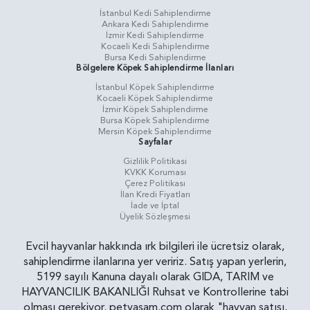
İstanbul Kedi Sahiplendirme
Ankara Kedi Sahiplendirme
İzmir Kedi Sahiplendirme
Kocaeli Kedi Sahiplendirme
Bursa Kedi Sahiplendirme
Bölgelere Köpek Sahiplendirme İlanları
İstanbul Köpek Sahiplendirme
Kocaeli Köpek Sahiplendirme
İzmir Köpek Sahiplendirme
Bursa Köpek Sahiplendirme
Mersin Köpek Sahiplendirme
Sayfalar
Gizlilik Politikasi
KVKK Koruması
Çerez Politikası
İlan Kredi Fiyatları
İade ve İptal
Üyelik Sözleşmesi
Evcil hayvanlar hakkında ırk bilgileri ile ücretsiz olarak,
sahiplendirme ilanlarına yer veririz. Satış yapan yerlerin,
5199 sayılı Kanuna dayalı olarak GIDA, TARIM ve
HAYVANCILIK BAKANLIĞI Ruhsat ve Kontrollerine tabi
olması gerekiyor. petyasam.com olarak "hayvan satışı,