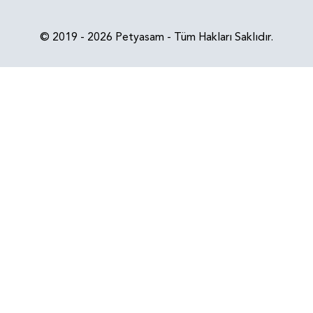
© 2019 - 2026 Petyasam - Tüm Hakları Saklıdır.