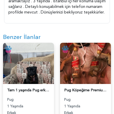
aramaktayız . 3 Yaşında . İstanbul içi her konuma ulaşım
sağlarız . Detaylı konuşabilmek için telefon numaram
profilde mevcut . Dönüşlerinizi bekliyoruz teşekkürler.
Benzer İlanlar
Tam 1 yaşında Pug erkek - 118984183
Pug Köpeğime Premium Eş Arıyoruz - 118984025
Pug
Pug
1 Yaşında
1 Yaşında
Erkek
Erkek