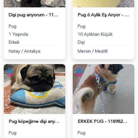
Dişi pug arıyorum - 118983379
Pug 6 Aylık Eş Arıyor - 118982369
Pug
Pug
1 Yaşında
10 Aylıktan Küçük
Erkek
Dişi
Hatay
/
Antakya
Mersin
/
Mezitli
Pug köpeğime dişi arıyorum - 118982326
ERKEK PUG - 118982095
Pug
Pug