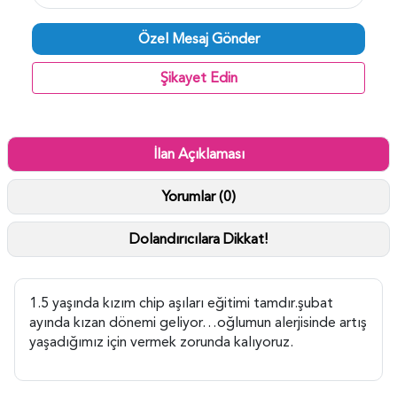
Özel Mesaj Gönder
Şikayet Edin
İlan Açıklaması
Yorumlar (0)
Dolandırıcılara Dikkat!
1.5 yaşında kızım chip aşıları eğitimi tamdır.şubat
ayında kızan dönemi geliyor…oğlumun alerjisinde artış
yaşadığımız için vermek zorunda kalıyoruz.