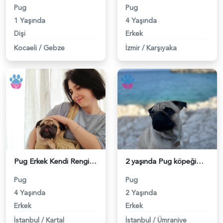
Pug
Pug
1 Yaşında
4 Yaşında
Dişi
Erkek
Kocaeli
/
Gebze
İzmir
/
Karşıyaka
Pug Erkek Kendi Renginde Eş Arıyoruz - 118980095
2 yaşında Pug köpeğimize eş arıyoruz - 118979963
Pug
Pug
4 Yaşında
2 Yaşında
Erkek
Erkek
İstanbul
/
Kartal
İstanbul
/
Ümraniye