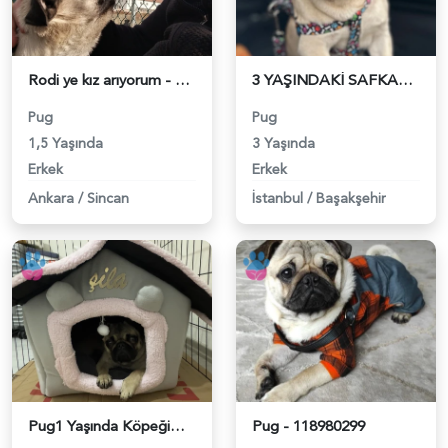
Rodi ye kız arıyorum - 118980939
3 YAŞINDAKİ SAFKAN IRK PUG CİNSİ KÖPEĞİME DİŞİ EŞ ARIYORUM - 118980652
Pug
Pug
1,5 Yaşında
3 Yaşında
Erkek
Erkek
Ankara
/
Sincan
İstanbul
/
Başakşehir
Pug1 Yaşında Köpeğime Eş Arıyorum - 118980531
Pug - 118980299