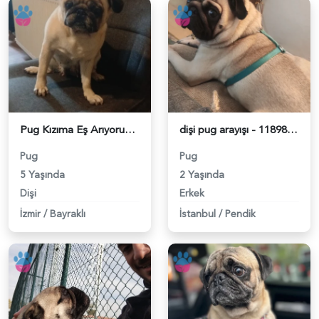
Pug Kızıma Eş Arıyorum - 118981769
dişi pug arayışı - 118981140
Pug
Pug
5 Yaşında
2 Yaşında
Dişi
Erkek
İzmir
/
Bayraklı
İstanbul
/
Pendik