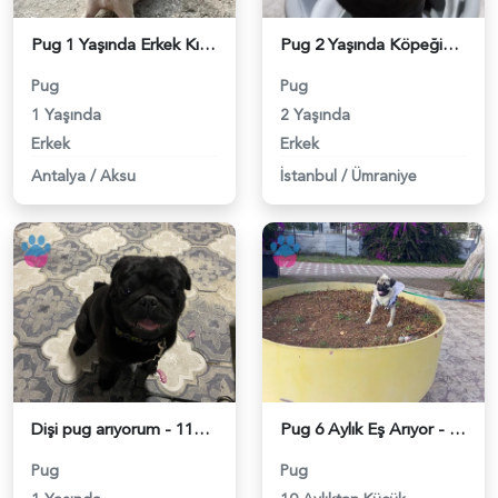
Pug 1 Yaşında Erkek Kızgınlıkta - 118983801
Pug 2 Yaşında Köpeğime Eş Arıyorum - 118983418
Pug
Pug
1 Yaşında
2 Yaşında
Erkek
Erkek
Antalya
/
Aksu
İstanbul
/
Ümraniye
Dişi pug arıyorum - 118983379
Pug 6 Aylık Eş Arıyor - 118982369
Pug
Pug