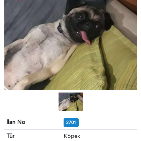
İlan No
2701
Tür
Köpek