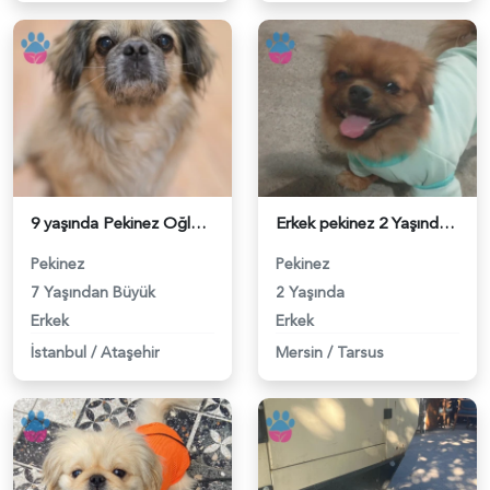
9 yaşında Pekinez Oğlumuza Eş arıyoruz - 118982898
Erkek pekinez 2 Yaşında Eş Arıyoruz - 118982186
Pekinez
Pekinez
7 Yaşından Büyük
2 Yaşında
Erkek
Erkek
İstanbul
/
Ataşehir
Mersin
/
Tarsus