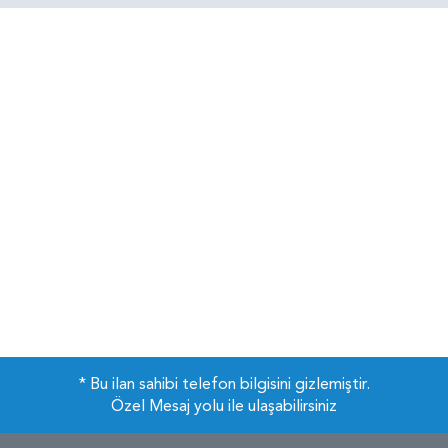
* Bu ilan sahibi telefon bilgisini gizlemiştir.
Özel Mesaj yolu ile ulaşabilirsiniz
Çerezler
Sitemizi kullandığınız sürece çerez politikasını kabul etmiş