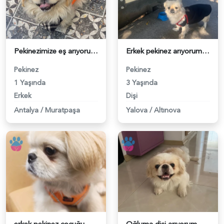
Pekinezimize eş arıyoruz - 118982133
Erkek pekinez arıyorum - 118980897
Pekinez
Pekinez
1 Yaşında
3 Yaşında
Erkek
Dişi
Antalya
/
Muratpaşa
Yalova
/
Altınova