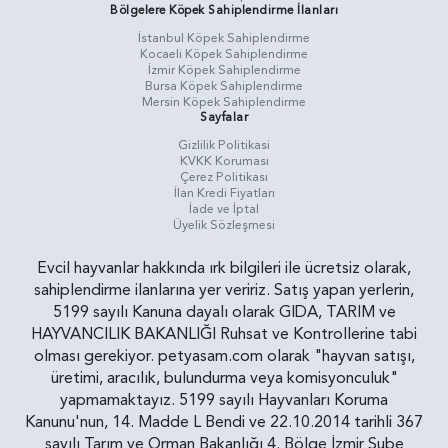
Bölgelere Köpek Sahiplendirme İlanları
İstanbul Köpek Sahiplendirme
Kocaeli Köpek Sahiplendirme
İzmir Köpek Sahiplendirme
Bursa Köpek Sahiplendirme
Mersin Köpek Sahiplendirme
Sayfalar
Gizlilik Politikasi
KVKK Koruması
Çerez Politikası
İlan Kredi Fiyatları
İade ve İptal
Üyelik Sözleşmesi
Evcil hayvanlar hakkında ırk bilgileri ile ücretsiz olarak,
sahiplendirme ilanlarına yer veririz. Satış yapan yerlerin,
5199 sayılı Kanuna dayalı olarak GIDA, TARIM ve
HAYVANCILIK BAKANLIĞI Ruhsat ve Kontrollerine tabi
olması gerekiyor. petyasam.com olarak "hayvan satışı,
üretimi, aracılık, bulundurma veya komisyonculuk"
yapmamaktayız. 5199 sayılı Hayvanları Koruma
Kanunu'nun, 14. Madde L Bendi ve 22.10.2014 tarihli 367
sayılı Tarım ve Orman Bakanlığı 4. Bölge İzmir Şube