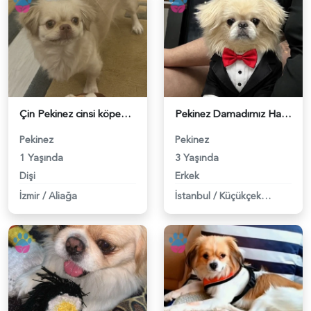
Çin Pekinez cinsi köpeğime erkek eş ariyorum - 118984163
Pekinez Damadımız Hazır Eşlerini Bekliyor - 118984033
Pekinez
Pekinez
1 Yaşında
3 Yaşında
Dişi
Erkek
İzmir
/
Aliağa
İstanbul
/
Küçükçekmece