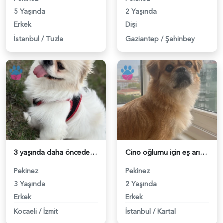
5 Yaşında
2 Yaşında
Erkek
Dişi
İstanbul
/
Tuzla
Gaziantep
/
Şahinbey
3 yaşında daha önceden hiç çifleşmedi - 118983427
Cino oğlumu için eş arıyorum - 118983177
Pekinez
Pekinez
3 Yaşında
2 Yaşında
Erkek
Erkek
Kocaeli
/
İzmit
İstanbul
/
Kartal