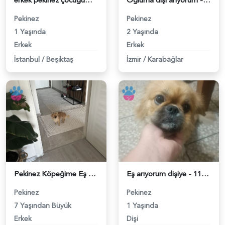
erkek pekinez çocuğuma bir eş arıyorum - 118980627
Oğluma dişi arıyorum - 118980464
Pekinez
Pekinez
1 Yaşında
2 Yaşında
Erkek
Erkek
İstanbul
/
Beşiktaş
İzmir
/
Karabağlar
Pekinez Köpeğime Eş Arıyorum - 118980341
Eş arıyorum dişiye - 118979300
Pekinez
Pekinez
7 Yaşından Büyük
1 Yaşında
Erkek
Dişi