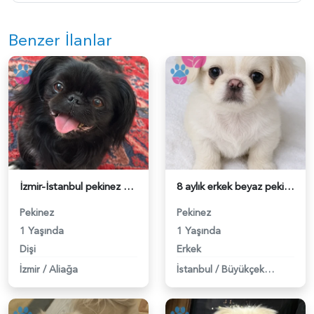
Benzer İlanlar
İzmir-İstanbul pekinez eş arıyoruz - 118984675
8 aylık erkek beyaz pekingese oğluma eş arıyorum - 118984574
Pekinez
Pekinez
1 Yaşında
1 Yaşında
Dişi
Erkek
İzmir
/
Aliağa
İstanbul
/
Büyükçekmece