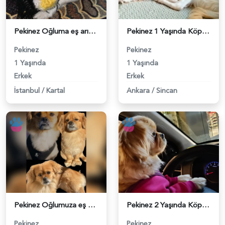
Pekinez Oğluma eş arıyorum - 118984016
Pekinez 1 Yaşında Köpeğim Eş Arıyor - 118984019
Pekinez
Pekinez
1 Yaşında
1 Yaşında
Erkek
Erkek
İstanbul
/
Kartal
Ankara
/
Sincan
Pekinez Oğlumuza eş arıyoruz 5 Yaşında - 118983814
Pekinez 2 Yaşında Köpeğime Eş Arıyorum - 118983688
Pekinez
Pekinez