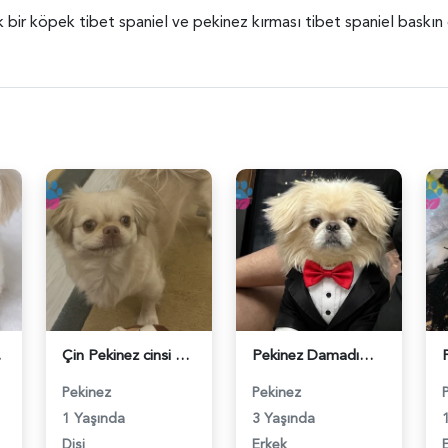
k bir köpek tibet spaniel ve pekinez kırması tibet spaniel baskın 
18984574
Çin Pekinez cinsi köpeğime erkek eş ariyorum - 118984163
Pekinez Damadımız Hazır Eşlerini Bekliyor - 118984033
Pekinez
Pekinez
1 Yaşında
3 Yaşında
Dişi
Erkek