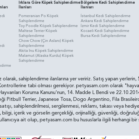
Irklara Göre Köpek Sahiplendirme
Bölgelere Kedi Sahiplendirme
nları
İlanları
İlanları
edi
Pomeranian Po Köpek
İstanbul Kedi Sahiplendirme
Sahiplendirme
Ankara Kedi Sahiplendirme
i
Toy Poodle Köpek Sahiplendirme
İzmir Kedi Sahiplendirme
Maltese Terrier Köpek
Kocaeli Kedi Sahiplendirme
Sahiplendirme
Bursa Kedi Sahiplendirme
Chow Chow (Çin Aslanı) Köpek
edi
Sahiplendirme
Akita Inu Köpek Sahiplendirme
Malamut (Alaska Kurdu) Köpek
Sahiplendirme
endirme
siz olarak, sahiplendirme ilanlarına yer veririz. Satış yapan yerle
ollerine tabi olması gerekiyor. petyasam.com olarak "hayvan s
yvanları Koruma Kanunu'nun, 14. Madde L Bendi ve 22.10.2014 t
i Pitbull Terrier, Japanese Tosa, Dogo Argentino, Fila Brasilei
e satışı, sahiplendirilmesi, sergilenmesi, reklamı, takası veya he
n, bilgi, içerik ve görselin gerçekliği, orijinalliği, güvenliği, doğr
kullanıcıya ait olup, petyasam.com bu hususlarla ilgili herhangi 