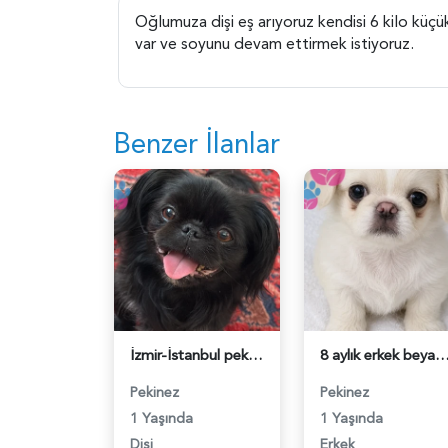
Oğlumuza dişi eş arıyoruz kendisi 6 kilo küçü
var ve soyunu devam ettirmek istiyoruz.
Benzer İlanlar
İzmir-İstanbul pekinez eş arıyoruz - 118984675
8 aylık erkek beyaz pekingese oğluma eş arıyorum - 1
Pekinez
Pekinez
1 Yaşında
1 Yaşında
Dişi
Erkek