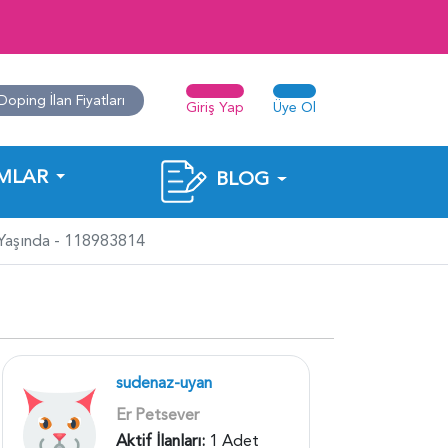
Doping İlan Fiyatları
Giriş Yap
Üye Ol
MLAR
BLOG
 Yaşında - 118983814
sudenaz-uyan
Er Petsever
Aktif İlanları:
1 Adet