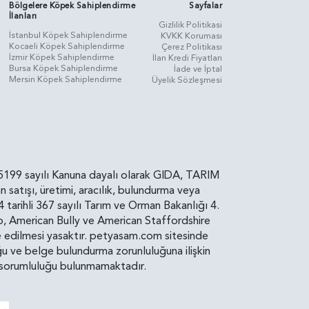
Bölgelere Köpek Sahiplendirme
Sayfalar
İlanları
Gizlilik Politikasi
İstanbul Köpek Sahiplendirme
KVKK Koruması
Kocaeli Köpek Sahiplendirme
Çerez Politikası
İzmir Köpek Sahiplendirme
İlan Kredi Fiyatları
Bursa Köpek Sahiplendirme
İade ve İptal
Mersin Köpek Sahiplendirme
Üyelik Sözleşmesi
rin, 5199 sayılı Kanuna dayalı olarak GIDA, TARIM
atışı, üretimi, aracılık, bulundurma veya
arihli 367 sayılı Tarım ve Orman Bakanlığı 4.
ro, American Bully ve American Staffordshire
diye edilmesi yasaktır. petyasam.com sitesinde
uluğu ve belge bulundurma zorunluluğuna ilişkin
bir sorumluluğu bulunmamaktadır.