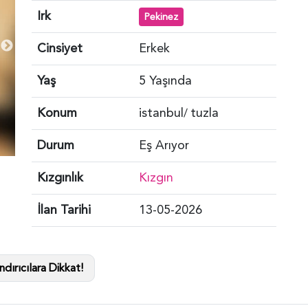
Irk
Pekinez
Cinsiyet
Erkek
Yaş
5 Yaşında
Konum
istanbul
tuzla
/
Durum
Eş Arıyor
Kızgınlık
Kızgın
İlan Tarihi
13-05-2026
dırıcılara Dikkat!