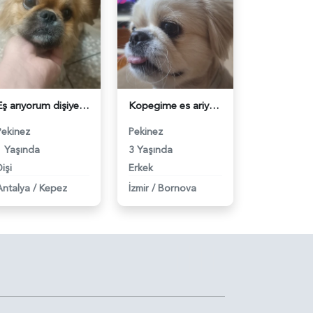
Eş arıyorum dişiye - 118979300
Kopegime es ariyorum - 118979296
Pekinez
Pekinez
1 Yaşında
3 Yaşında
işi
Erkek
Antalya
/
Kepez
İzmir
/
Bornova