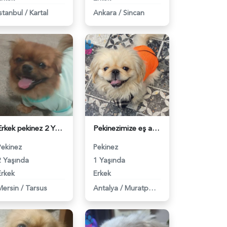
İstanbul
/
Kartal
Ankara
/
Sincan
Erkek pekinez 2 Yaşında Eş Arıyoruz - 118982186
Pekinezimize eş arıyoruz - 118982133
Pekinez
Pekinez
2 Yaşında
1 Yaşında
Erkek
Erkek
Mersin
/
Tarsus
Antalya
/
Muratpaşa