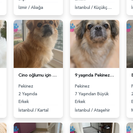
İzmir
/
Aliağa
İstanbul
/
Küçükçekmece
Cino oğlumu için eş arıyorum - 118983177
9 yaşında Pekinez Oğlumuza Eş arıyoruz - 118982898
Pekinez
Pekinez
2 Yaşında
7 Yaşından Büyük
Erkek
Erkek
İstanbul
/
Kartal
İstanbul
/
Ataşehir