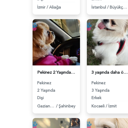
İzmir
/
Aliağa
İstanbul
/
Büyükçekmece
Pekinez 2 Yaşında Köpeğime Eş Arıyorum - 118983688
3 yaşında daha önceden hiç çifleşmedi - 118983427
Pekinez
Pekinez
2 Yaşında
3 Yaşında
Dişi
Erkek
Gaziantep
/
Şahinbey
Kocaeli
/
İzmit