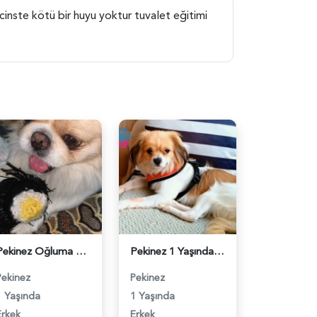
cinste kötü bir huyu yoktur tuvalet eğitimi
Pekinez Oğluma eş arıyorum - 118984016
Pekinez 1 Yaşında Köpeğim Eş Arıyor - 118984019
Pekinez
Pekinez
1 Yaşında
1 Yaşında
Erkek
Erkek