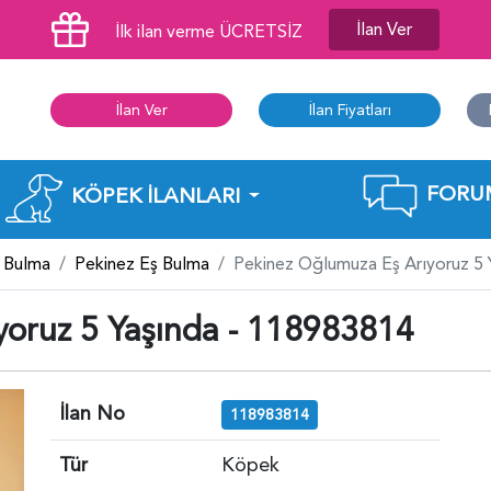
İlan Ver
İlk ilan verme ÜCRETSİZ
İlan Ver
İlan Fiyatları
FORU
KÖPEK İLANLARI
 Bulma
Pekinez Eş Bulma
Pekinez Oğlumuza Eş Arıyoruz 5
yoruz 5 Yaşında - 118983814
İlan No
118983814
Tür
Köpek