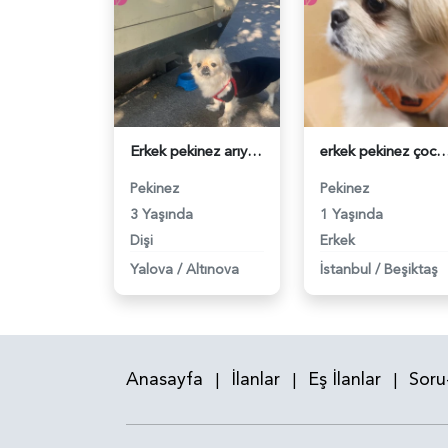
Erkek pekinez arıyorum - 118980897
erkek pekinez çocuğuma bir eş arıyorum -
Pekinez
Pekinez
3 Yaşında
1 Yaşında
Dişi
Erkek
Yalova
/
Altınova
İstanbul
/
Beşiktaş
Anasayfa
İlanlar
Eş İlanlar
Soru
|
|
|