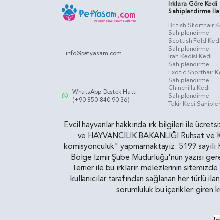
Irklara Göre Kedi
Sahiplendirme İla
British Shorthair K
Sahiplendirme
Scottish Fold Ked
Sahiplendirme
info@petyasam.com
İran Kedisi Kedi
Sahiplendirme
Exotic Shorthair K
Sahiplendirme
Chinchilla Kedi
WhatsApp Destek Hattı
Sahiplendirme
(+90 850 840 90 36)
Tekir Kedi Sahipl
Evcil hayvanlar hakkında ırk bilgileri ile ücret
ve HAYVANCILIK BAKANLIĞI Ruhsat ve Kontr
komisyonculuk" yapmamaktayız. 5199 sayılı Ha
Bölge İzmir Şube Müdürlüğü'nün yazısı gereğ
Terrier ile bu ırkların melezlerinin sitemizd
kullanıcılar tarafından sağlanan her türlü ila
sorumluluk bu içerikleri giren 