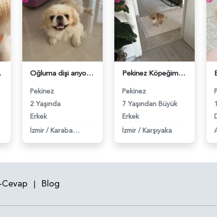
 118980627
Oğluma dişi arıyorum - 118980464
Pekinez Köpeğime Eş Arıyorum - 118980341
Pekinez
Pekinez
2 Yaşında
7 Yaşından Büyük
Erkek
Erkek
D
İzmir
/
Karabağlar
İzmir
/
Karşıyaka
-Cevap
Blog
|