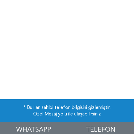
* Bu ilan sahibi telefon bilgisini gizlemiştir.
Özel Mesaj yolu ile ulaşabilirsiniz
Çerezler
Sitemizi kullandığınız sürece çerez politikasını kabul etmiş
WHATSAPP
TELEFON
sayılırsınız
Daha Fazla Bilgi
Onaylıyorum