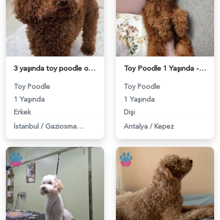
3 yaşında toy poodle oğluma eş arıyorum. - 118984652
Toy Poodle 1 Yaşında - 118984623
Toy Poodle
Toy Poodle
1 Yaşında
1 Yaşında
Erkek
Dişi
İstanbul
/
Gaziosmanpaşa
Antalya
/
Kepez