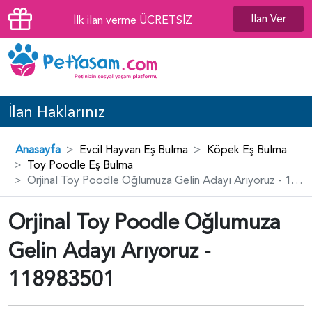
İlan Ver
İlk ilan verme ÜCRETSİZ
İlan Haklarınız
Anasayfa
Evcil Hayvan Eş Bulma
Köpek Eş Bulma
Toy Poodle Eş Bulma
Orjinal Toy Poodle Oğlumuza Gelin Adayı Arıyoruz - 118983501
Orjinal Toy Poodle Oğlumuza
Gelin Adayı Arıyoruz -
118983501