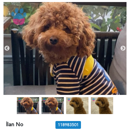
İlan No
118983501