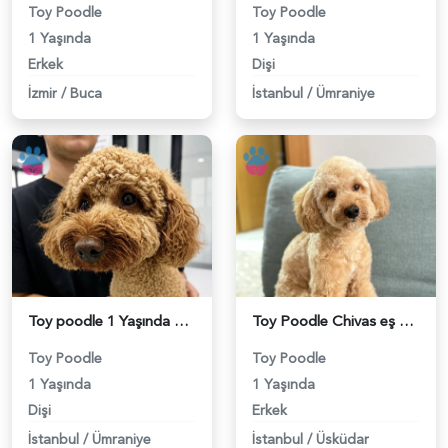
Toy Poodle
Toy Poodle
1 Yaşında
1 Yaşında
Erkek
Dişi
İzmir
/
Buca
İstanbul
/
Ümraniye
Toy poodle 1 Yaşında Dişi Kızgınlıkta - 118984424
Toy Poodle Chivas eş arıyoruz - 118984413
Toy Poodle
Toy Poodle
1 Yaşında
1 Yaşında
Dişi
Erkek
İstanbul
/
Ümraniye
İstanbul
/
Üsküdar