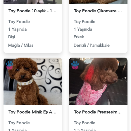
Toy Poodle 10 aylık - 118984629
Toy Poodle Çikomuza Eş Arıyoruz - 118984639
Toy Poodle
Toy Poodle
1 Yaşında
1 Yaşında
Dişi
Erkek
Muğla
/
Milas
Denizli
/
Pamukkale
Toy Poodle Minik Eş Arıyor - 118984613
Toy Poodle Prensesime eş arıyorum - 118984602
Toy Poodle
Toy Poodle
1 Yaşında
1,5 Yaşında