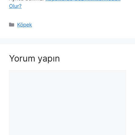
Olur?
Kategoriler
Köpek
Yorum yapın
Yorum