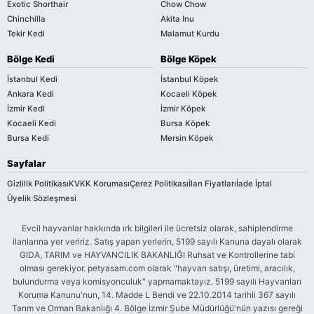
Exotic Shorthair
Chow Chow
Chinchilla
Akita Inu
Tekir Kedi
Malamut Kurdu
Bölge Kedi
Bölge Köpek
İstanbul Kedi
İstanbul Köpek
Ankara Kedi
Kocaeli Köpek
İzmir Kedi
İzmir Köpek
Kocaeli Kedi
Bursa Köpek
Bursa Kedi
Mersin Köpek
Sayfalar
Gizlilik Politikası
KVKK Koruması
Çerez Politikası
İlan Fiyatları
İade İptal
Üyelik Sözleşmesi
Evcil hayvanlar hakkında ırk bilgileri ile ücretsiz olarak, sahiplendirme
ilanlarına yer veririz. Satış yapan yerlerin, 5199 sayılı Kanuna dayalı olarak
GIDA, TARIM ve HAYVANCILIK BAKANLIĞI Ruhsat ve Kontrollerine tabi
olması gerekiyor. petyasam.com olarak "hayvan satışı, üretimi, aracılık,
bulundurma veya komisyonculuk" yapmamaktayız. 5199 sayılı Hayvanları
Koruma Kanunu'nun, 14. Madde L Bendi ve 22.10.2014 tarihli 367 sayılı
Tarım ve Orman Bakanlığı 4. Bölge İzmir Şube Müdürlüğü'nün yazısı gereği