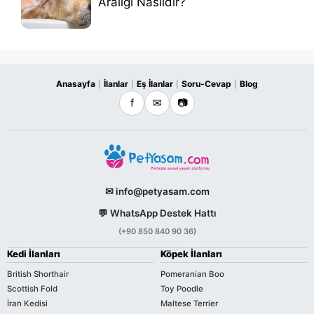
Aralığı Nasıldır?
Anasayfa
İlanlar
Eş İlanlar
Soru-Cevap
Blog
|
|
|
|
f
✉
📷
✉ info@petyasam.com
💬 WhatsApp Destek Hattı
(+90 850 840 90 36)
Kedi İlanları
Köpek İlanları
British Shorthair
Pomeranian Boo
Scottish Fold
Toy Poodle
İran Kedisi
Maltese Terrier