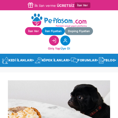
İlan Ver
İlk ilan verme
ÜCRETSİZ
İlan Ver
İlan Fiyatları
Doping Fiyatları
Giriş Yap
Üye Ol
KEDİ İLANLARI
KÖPEK İLANLARI
FORUMLAR
BLOG
▾
▾
▾
▾