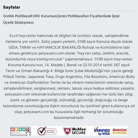
Sayfalar
Gizlilik Politikası
KVKK Koruması
Çerez Politikası
İlan Fiyatları
İade İptal
Üyelik Sözleşmesi
Evcil hayvanlar hakkında ırk bilgileri ile ücretsiz olarak, sahiplendirme
ilanlarına yer veririz. Satış yapan yerlerin, 5199 sayılı Kanuna dayalı olarak
GIDA, TARIM ve HAYVANCILIK BAKANLIĞI Ruhsat ve Kontrollerine tabi
olması gerekiyor. petyasam.com olarak "hayvan satışı, üretimi, aracılık,
bulundurma veya komisyonculuk" yapmamaktayız. 5199 sayılı Hayvanları
Koruma Kanunu'nun, 14. Madde L Bendi ve 22.10.2014 tarihli 367 sayılı
Tarım ve Orman Bakanlığı 4. Bölge İzmir Şube Müdürlüğü'nün yazısı gereği
Pitbull Terrier, Japanese Tosa, Dogo Argentino, Fila Brasileiro, American Bully
ve American Staffordshire Terrier ile bu ırkların melezlerinin sitemizde satışı,
sahiplendirilmesi, sergilenmesi, reklamı, takası veya hediye edilmesi yasaktır.
petyasam.com sitesinde kullanıcılar tarafından sağlanan her türlü ilan, bilgi,
içerik ve görselin gerçekliği, orijinalliği, güvenliği, doğruluğu ve belge
bulundurma zorunluluğuna ilişkin sorumluluk bu içerikleri giren kullanıcıya ait
olup, petyasam.com bu hususlarla ilgili herhangi bir sorumluluğu
bulunmamaktadır.