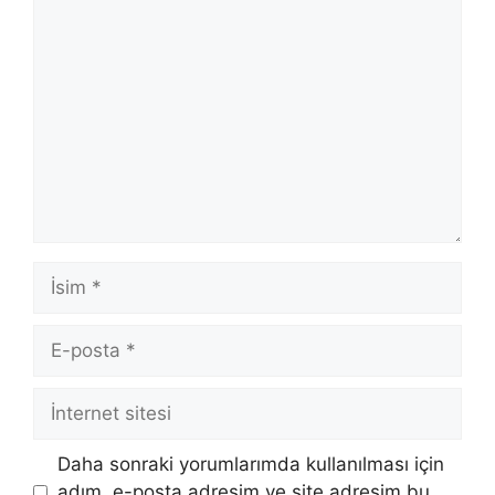
Yorum
İsim
E-
posta
İnternet
sitesi
Daha sonraki yorumlarımda kullanılması için
adım, e-posta adresim ve site adresim bu