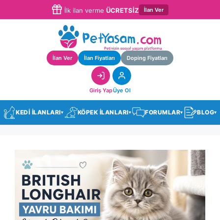
İlan Ver
İlk ilan verme
ÜCRETSİZ
İlan Ver
İlan Fiyatları
Doping Fiyatları
Giriş Yap
Üye Ol
KEDİ İLANLARI
KÖPEK İLANLARI
FORUMLAR
BLOG
▾
▾
▾
▾