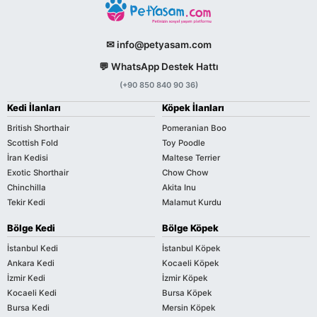
✉ info@petyasam.com
💬 WhatsApp Destek Hattı
(+90 850 840 90 36)
Kedi İlanları
Köpek İlanları
British Shorthair
Pomeranian Boo
Scottish Fold
Toy Poodle
İran Kedisi
Maltese Terrier
Exotic Shorthair
Chow Chow
Chinchilla
Akita Inu
Tekir Kedi
Malamut Kurdu
Bölge Kedi
Bölge Köpek
İstanbul Kedi
İstanbul Köpek
Ankara Kedi
Kocaeli Köpek
İzmir Kedi
İzmir Köpek
Kocaeli Kedi
Bursa Köpek
Bursa Kedi
Mersin Köpek