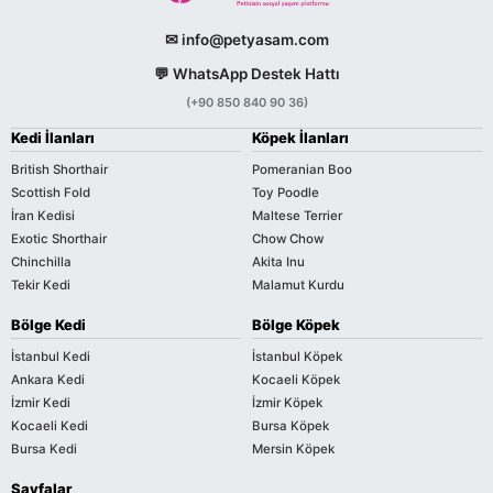
✉ info@petyasam.com
💬 WhatsApp Destek Hattı
(+90 850 840 90 36)
Kedi İlanları
Köpek İlanları
British Shorthair
Pomeranian Boo
Scottish Fold
Toy Poodle
İran Kedisi
Maltese Terrier
Exotic Shorthair
Chow Chow
Chinchilla
Akita Inu
Tekir Kedi
Malamut Kurdu
Bölge Kedi
Bölge Köpek
İstanbul Kedi
İstanbul Köpek
Ankara Kedi
Kocaeli Köpek
İzmir Kedi
İzmir Köpek
Kocaeli Kedi
Bursa Köpek
Bursa Kedi
Mersin Köpek
Sayfalar