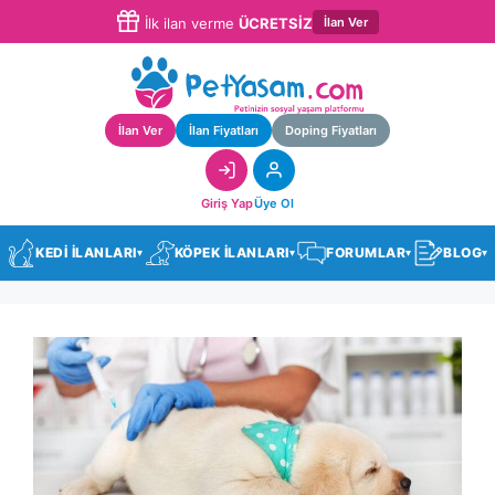
İlan Ver
İlk ilan verme
ÜCRETSİZ
İlan Ver
İlan Fiyatları
Doping Fiyatları
Giriş Yap
Üye Ol
KEDİ İLANLARI
KÖPEK İLANLARI
FORUMLAR
BLOG
▾
▾
▾
▾