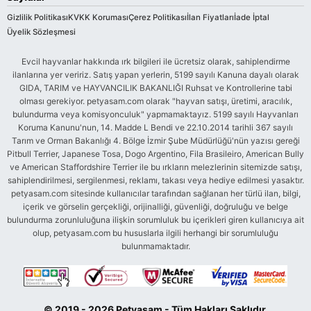
Gizlilik Politikası
KVKK Koruması
Çerez Politikası
İlan Fiyatları
İade İptal
Üyelik Sözleşmesi
Evcil hayvanlar hakkında ırk bilgileri ile ücretsiz olarak, sahiplendirme
ilanlarına yer veririz. Satış yapan yerlerin, 5199 sayılı Kanuna dayalı olarak
GIDA, TARIM ve HAYVANCILIK BAKANLIĞI Ruhsat ve Kontrollerine tabi
olması gerekiyor. petyasam.com olarak "hayvan satışı, üretimi, aracılık,
bulundurma veya komisyonculuk" yapmamaktayız. 5199 sayılı Hayvanları
Koruma Kanunu'nun, 14. Madde L Bendi ve 22.10.2014 tarihli 367 sayılı
Tarım ve Orman Bakanlığı 4. Bölge İzmir Şube Müdürlüğü'nün yazısı gereği
Pitbull Terrier, Japanese Tosa, Dogo Argentino, Fila Brasileiro, American Bully
ve American Staffordshire Terrier ile bu ırkların melezlerinin sitemizde satışı,
sahiplendirilmesi, sergilenmesi, reklamı, takası veya hediye edilmesi yasaktır.
petyasam.com sitesinde kullanıcılar tarafından sağlanan her türlü ilan, bilgi,
içerik ve görselin gerçekliği, orijinalliği, güvenliği, doğruluğu ve belge
bulundurma zorunluluğuna ilişkin sorumluluk bu içerikleri giren kullanıcıya ait
olup, petyasam.com bu hususlarla ilgili herhangi bir sorumluluğu
bulunmamaktadır.
© 2019 - 2026 Petyasam - Tüm Hakları Saklıdır.