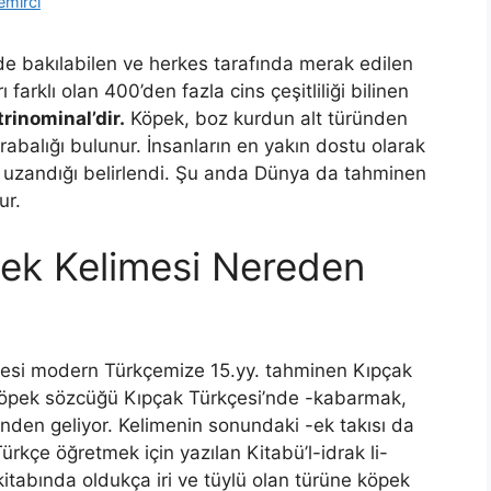
emirci
e bakılabilen ve herkes tarafında merak edilen
 farklı olan 400’den fazla cins çeşitliliği bilinen
trinominal’dir.
Köpek, boz kurdun alt türünden
krabalığı bulunur. İnsanların en yakın dostu olarak
ar uzandığı belirlendi. Şu anda Dünya da tahminen
ur.
ek Kelimesi Nereden
mesi modern Türkçemize 15.yy. tahminen Kıpçak
ü köpek sözcüğü Kıpçak Türkçesi’nde -kabarmak,
inden geliyor. Kelimenin sonundaki -ek takısı da
rkçe öğretmek için yazılan Kitabü’l-idrak li-
 kitabında oldukça iri ve tüylü olan türüne köpek