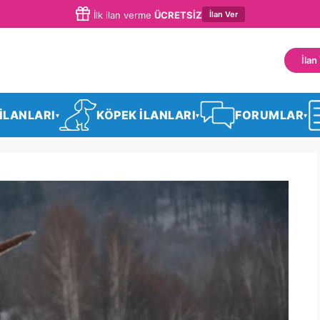
İlan Ver
İlk ilan verme
ÜCRETSİZ
İlan
 İLANLARI
KÖPEK İLANLARI
FORUMLAR
▾
▾
▾