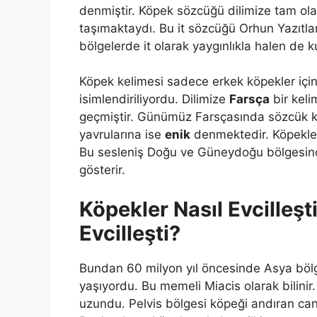
denmiştir. Köpek sözcüğü dilimize tam o
taşımaktaydı. Bu it sözcüğü Orhun Yazıtları
bölgelerde it olarak yaygınlıkla halen de k
Köpek kelimesi sadece erkek köpekler için 
isimlendiriliyordu. Dilimize
Farsça
bir keli
geçmiştir. Günümüz Farsçasında sözcük ka
yavrularına ise
enik
denmektedir. Köpekler
Bu sesleniş Doğu ve Güneydoğu bölgesinde
gösterir.
Köpekler Nasıl Evcilleş
Evcilleşti?
Bundan 60 milyon yıl öncesinde Asya bölg
yaşıyordu. Bu memeli Miacis olarak bilinir.
uzundu. Pelvis bölgesi köpeği andıran canl