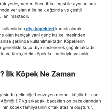
larak yerleşmeden önce
it
kelimesi ile aynı anlamı
nda yer alan ıt ile halk ağzında ve çeşitli
ullanılmaktadır.
kullanılırken
dişi köpekleri
kancık olarak
me olan kaniçak yani genç kız kelimesinden
niza şeklinde kullanılmaktadır. Köpeklerin
 genellikle kuçu diye seslenerek çağrılmaktadır.
 ve Kürtçedeki köpek kelimeleriyle yakınlık
ti? İlk Köpek Ne Zaman
esinde gelinciğe benzeyen memeli küçük bir canlı
 Ağırlığı 1,7 kg arkadaki bacakları ön bacaklarından
ının köpek familyasının ortak atasını oluşturur.