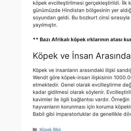
köpek evcilleştirilmesi gerçekleştirildi. İlk
günümüzde Hindistan bölgesinin yer aldı
soyundan geldi. Bu bozkurt cinsi sırasıy
yayılmıştır.
** Bazı Afrikalı köpek ırklarının atası ku
Köpek ve İnsan Arasındaki
Köpek ve insanların arasındaki ilişki sand
Wendt göre köpek-insan ilişkisinin 1000.0
etmektedir. Genel olarak evcilleştirme de
kadar gidilmesi olarak söylenir. Evcilleştir
kavimler ile ilgili bağlantısı vardır. Örneğin 
hayvanların korunması için koruma köpekleri 
Babil gibi imparatorluklar da genellikle döv
Kategoriler
Köpek Bilgi