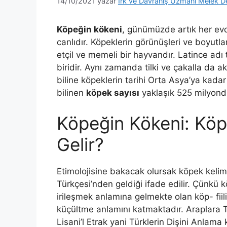
14/10/2021
yazar
Irk ve Davranış Uzmanı Melek D
Köpeğin kökeni
, günümüzde artık her evd
canlıdır. Köpeklerin görünüşleri ve boyutları
etçil ve memeli bir hayvandır. Latince adı
biridir. Aynı zamanda tilki ve çakalla da a
biline köpeklerin tarihi Orta Asya’ya kad
bilinen
köpek sayısı
yaklaşık 525 milyond
Köpeğin Kökeni: Köp
Gelir?
Etimolojisine bakacak olursak köpek keli
Türkçesi’nden geldiği ifade edilir. Çünk
irileşmek anlamına gelmekte olan köp- fiil
küçültme anlamını katmaktadır. Araplara Tü
Lisani’l Etrak yani Türklerin Dişini Anlama