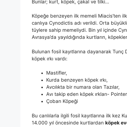
Bunlar; kurt, köpek, çakal ve tilki…
Köpeğe benzeyen ilk memeli Miacis’ten ilk
canlıya Cynodictis adı verildi. Orta büyük
tüylere sahip memeliydi. Bin yıl içinde Cy
Avrasya’da yayıldığında kurtların, köpekleri
Bulunan fosil kayıtlarına dayanarak Tun
köpek ırkı vardı:
Mastifler,
Kurda benzeyen köpek ırkı,
Avcılıkta bir numara olan Tazılar,
Avı takip eden köpek ırkları- Pointer
Çoban Köpeği
Bu canlılarla ilgili fosil kayıtlarına ilk ke
14.000 yıl öncesinde kurtlardan
köpek ev