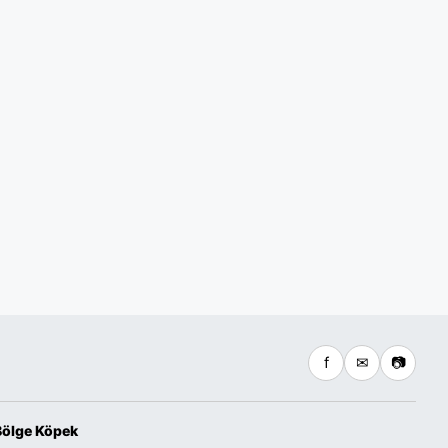
f
✉
📷
Bölge Köpek