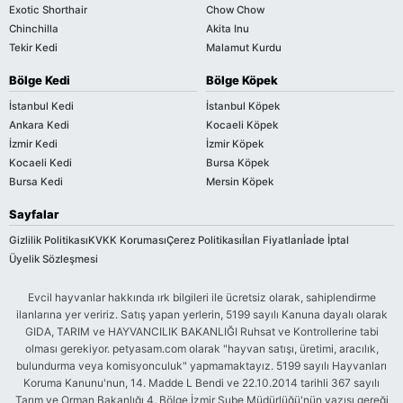
Exotic Shorthair
Chow Chow
Chinchilla
Akita Inu
Tekir Kedi
Malamut Kurdu
Bölge Kedi
Bölge Köpek
İstanbul Kedi
İstanbul Köpek
Ankara Kedi
Kocaeli Köpek
İzmir Kedi
İzmir Köpek
Kocaeli Kedi
Bursa Köpek
Bursa Kedi
Mersin Köpek
Sayfalar
Gizlilik Politikası
KVKK Koruması
Çerez Politikası
İlan Fiyatları
İade İptal
Üyelik Sözleşmesi
Evcil hayvanlar hakkında ırk bilgileri ile ücretsiz olarak, sahiplendirme
ilanlarına yer veririz. Satış yapan yerlerin, 5199 sayılı Kanuna dayalı olarak
GIDA, TARIM ve HAYVANCILIK BAKANLIĞI Ruhsat ve Kontrollerine tabi
olması gerekiyor. petyasam.com olarak "hayvan satışı, üretimi, aracılık,
bulundurma veya komisyonculuk" yapmamaktayız. 5199 sayılı Hayvanları
Koruma Kanunu'nun, 14. Madde L Bendi ve 22.10.2014 tarihli 367 sayılı
Tarım ve Orman Bakanlığı 4. Bölge İzmir Şube Müdürlüğü'nün yazısı gereği