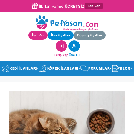
İlan Ver
İlk ilan verme
ÜCRETSİZ
İlan Ver
İlan Fiyatları
Doping Fiyatları
Giriş Yap
Üye Ol
KEDİ İLANLARI
KÖPEK İLANLARI
FORUMLAR
BLOG
▾
▾
▾
▾