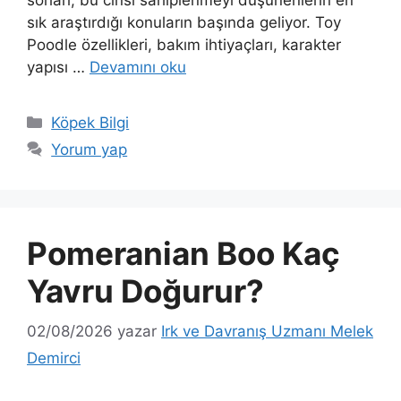
sorları, bu cinsi sahiplenmeyi düşünenlerin en
sık araştırdığı konuların başında geliyor. Toy
Poodle özellikleri, bakım ihtiyaçları, karakter
yapısı …
Devamını oku
Kategoriler
Köpek Bilgi
Yorum yap
Pomeranian Boo Kaç
Yavru Doğurur?
02/08/2026
yazar
Irk ve Davranış Uzmanı Melek
Demirci