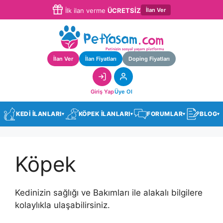
İlan Ver
İlk ilan verme
ÜCRETSİZ
İlan Ver
İlan Fiyatları
Doping Fiyatları
Giriş Yap
Üye Ol
KEDİ İLANLARI
KÖPEK İLANLARI
FORUMLAR
BLOG
▾
▾
▾
▾
Köpek
Kedinizin sağlığı ve Bakımları ile alakalı bilgilere
kolaylıkla ulaşabilirsiniz.