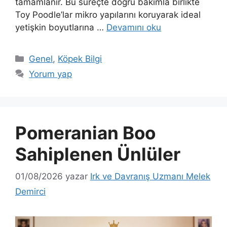
tamamlanır. Bu süreçte doğru bakımla birlikte
Toy Poodle’lar mikro yapılarını koruyarak ideal
yetişkin boyutlarına …
Devamını oku
Kategoriler
Genel
,
Köpek Bilgi
Yorum yap
Pomeranian Boo
Sahiplenen Ünlüler
01/08/2026
yazar
Irk ve Davranış Uzmanı Melek
Demirci