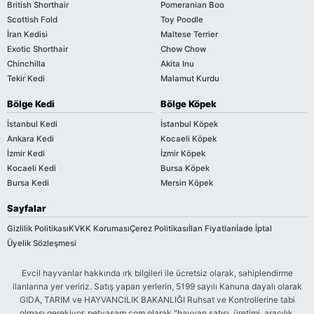
British Shorthair
Pomeranian Boo
Scottish Fold
Toy Poodle
İran Kedisi
Maltese Terrier
Exotic Shorthair
Chow Chow
Chinchilla
Akita Inu
Tekir Kedi
Malamut Kurdu
Bölge Kedi
Bölge Köpek
İstanbul Kedi
İstanbul Köpek
Ankara Kedi
Kocaeli Köpek
İzmir Kedi
İzmir Köpek
Kocaeli Kedi
Bursa Köpek
Bursa Kedi
Mersin Köpek
Sayfalar
Gizlilik Politikası
KVKK Koruması
Çerez Politikası
İlan Fiyatları
İade İptal
Üyelik Sözleşmesi
Evcil hayvanlar hakkında ırk bilgileri ile ücretsiz olarak, sahiplendirme
ilanlarına yer veririz. Satış yapan yerlerin, 5199 sayılı Kanuna dayalı olarak
GIDA, TARIM ve HAYVANCILIK BAKANLIĞI Ruhsat ve Kontrollerine tabi
olması gerekiyor. petyasam.com olarak "hayvan satışı, üretimi, aracılık,