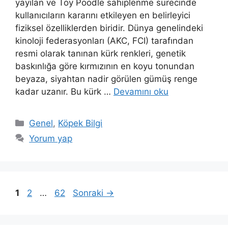
yayılan ve Toy Poodle sahiplenme sürecinde
kullanıcıların kararını etkileyen en belirleyici
fiziksel özelliklerden biridir. Dünya genelindeki
kinoloji federasyonları (AKC, FCI) tarafından
resmi olarak tanınan kürk renkleri, genetik
baskınlığa göre kırmızının en koyu tonundan
beyaza, siyahtan nadir görülen gümüş renge
kadar uzanır. Bu kürk …
Devamını oku
Kategoriler
Genel
,
Köpek Bilgi
Yorum yap
Sayfa
Sayfa
Sayfa
1
2
…
62
Sonraki
→