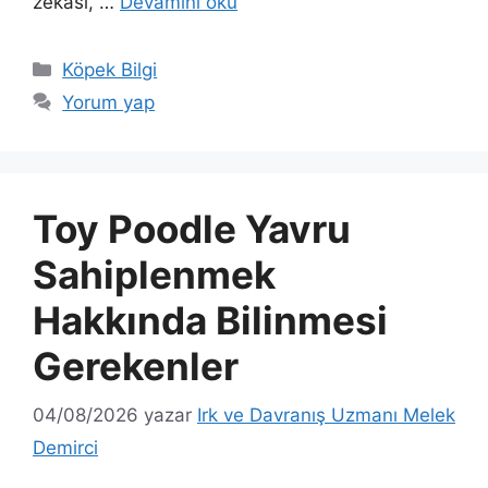
zekâsı, …
Devamını oku
Kategoriler
Köpek Bilgi
Yorum yap
Toy Poodle Yavru
Sahiplenmek
Hakkında Bilinmesi
Gerekenler
04/08/2026
yazar
Irk ve Davranış Uzmanı Melek
Demirci