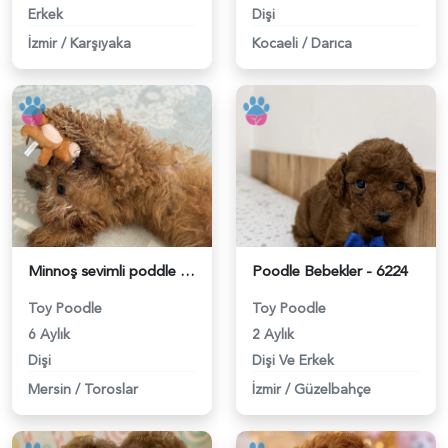
Erkek
Dişi
İzmir
/
Karşıyaka
Kocaeli
/
Darıca
Minnoş sevimli poddle - 6210
Poodle Bebekler - 6224
Toy Poodle
Toy Poodle
6 Aylık
2 Aylık
Dişi
Dişi Ve Erkek
Mersin
/
Toroslar
İzmir
/
Güzelbahçe