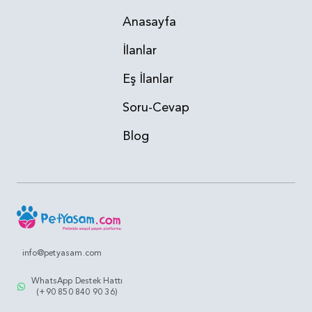
Anasayfa
İlanlar
Eş İlanlar
Soru-Cevap
Blog
info@petyasam.com
WhatsApp Destek Hattı
(+90 850 840 90 36)