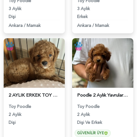
Toy Poodle
Toy Poodle
3 Aylık
3 Aylık
Dişi
Erkek
Ankara
/
Mamak
Ankara
/
Mamak
2 AYLIK ERKEK TOY POODLE - 6218
Poodle 2 Aylık Yavrularımız Yuva Arıyor - 6181
Toy Poodle
Toy Poodle
2 Aylık
2 Aylık
Dişi
Dişi Ve Erkek
GÜVENILIR ÜYE