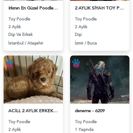
Irkının En Güzel Poodle Bebekleri - 6220
2 AYLIK SİYAH TOY POODLE - 6227
Toy Poodle
Toy Poodle
2 Aylık
2 Aylık
Dişi Ve Erkek
Dişi
İstanbul
/
Ataşehir
İzmir
/
Buca
ACİLL 2 AYLIK ERKEK TOY POODLE - 6229
deneme - 6209
Toy Poodle
Toy Poodle
2 Aylık
1 Yaşında