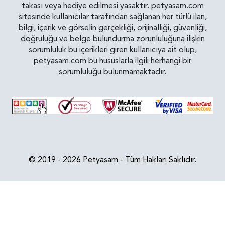
takası veya hediye edilmesi yasaktır. petyasam.com
sitesinde kullanıcılar tarafından sağlanan her türlü ilan,
bilgi, içerik ve görselin gerçekliği, orijinalliği, güvenliği,
doğruluğu ve belge bulundurma zorunluluğuna ilişkin
sorumluluk bu içerikleri giren kullanıcıya ait olup,
petyasam.com bu hususlarla ilgili herhangi bir
sorumluluğu bulunmamaktadır.
© 2019 - 2026 Petyasam - Tüm Hakları Saklıdır.