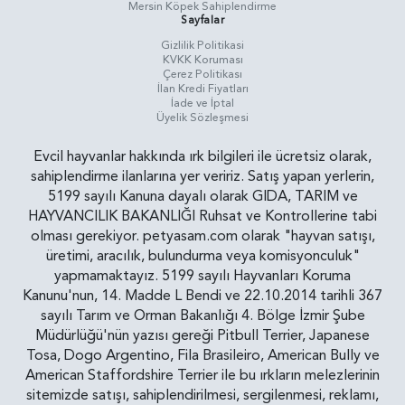
Mersin Köpek Sahiplendirme
Sayfalar
Gizlilik Politikasi
KVKK Koruması
Çerez Politikası
İlan Kredi Fiyatları
İade ve İptal
Üyelik Sözleşmesi
Evcil hayvanlar hakkında ırk bilgileri ile ücretsiz olarak,
sahiplendirme ilanlarına yer veririz. Satış yapan yerlerin,
5199 sayılı Kanuna dayalı olarak GIDA, TARIM ve
HAYVANCILIK BAKANLIĞI Ruhsat ve Kontrollerine tabi
olması gerekiyor. petyasam.com olarak "hayvan satışı,
üretimi, aracılık, bulundurma veya komisyonculuk"
yapmamaktayız. 5199 sayılı Hayvanları Koruma
Kanunu'nun, 14. Madde L Bendi ve 22.10.2014 tarihli 367
sayılı Tarım ve Orman Bakanlığı 4. Bölge İzmir Şube
Müdürlüğü'nün yazısı gereği Pitbull Terrier, Japanese
Tosa, Dogo Argentino, Fila Brasileiro, American Bully ve
American Staffordshire Terrier ile bu ırkların melezlerinin
sitemizde satışı, sahiplendirilmesi, sergilenmesi, reklamı,