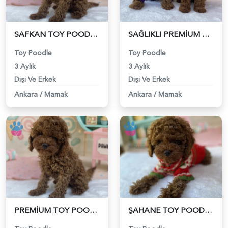
SAFKAN TOY POODLE YAVRU - 6205
SAĞLIKLI PREMİUM TOY POODLE YAVRULAR - 6206
Toy Poodle
Toy Poodle
3 Aylık
3 Aylık
Dişi Ve Erkek
Dişi Ve Erkek
Ankara
/
Mamak
Ankara
/
Mamak
PREMİUM TOY POODLE YAVRULARI - 6200
ŞAHANE TOY POODLE YAVRULARI - 6201