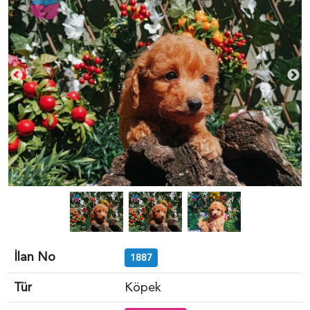
İlan No
1887
Tür
Köpek