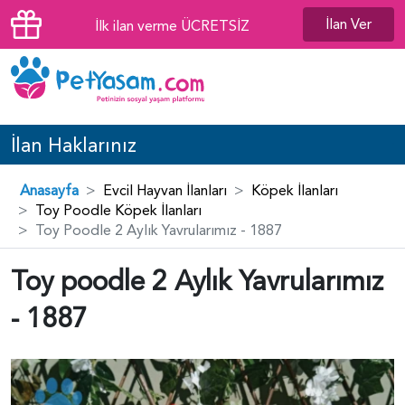
İlan Ver
İlk ilan verme ÜCRETSİZ
İlan Haklarınız
Anasayfa
Evcil Hayvan İlanları
Köpek İlanları
Toy Poodle Köpek İlanları
Toy Poodle 2 Aylık Yavrularımız - 1887
Toy poodle 2 Aylık Yavrularımız
- 1887