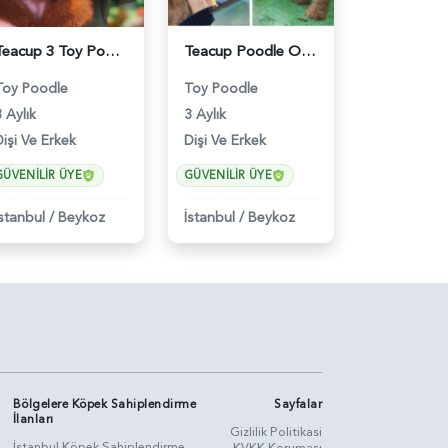
Teacup 3 Toy Poodle Dişi ve Erkek Yavru - 5963
Teacup Poodle Oyuncu Yavrularımız - 5966
Toy Poodle
Toy Poodle
 Aylık
3 Aylık
Dişi Ve Erkek
Dişi Ve Erkek
GÜVENILIR ÜYE
GÜVENILIR ÜYE
İstanbul
/
Beykoz
İstanbul
/
Beykoz
Bölgelere Köpek Sahiplendirme
Sayfalar
İlanları
Gizlilik Politikasi
İstanbul Köpek Sahiplendirme
KVKK Koruması