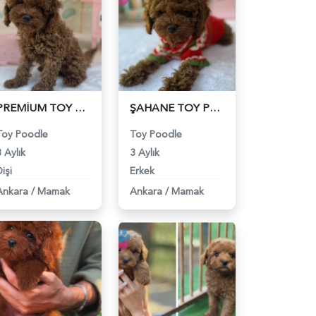
PREMİUM TOY POODLE YAVRULARI - 6200
ŞAHANE TOY POODLE YAVRULARI - 6201
Toy Poodle
Toy Poodle
 Aylık
3 Aylık
işi
Erkek
Ankara
/
Mamak
Ankara
/
Mamak