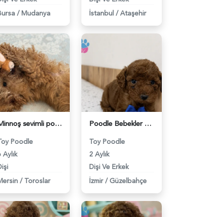
Bursa
/
Mudanya
İstanbul
/
Ataşehir
Minnoş sevimli poddle - 6210
Poodle Bebekler - 6224
Toy Poodle
Toy Poodle
 Aylık
2 Aylık
işi
Dişi Ve Erkek
Mersin
/
Toroslar
İzmir
/
Güzelbahçe