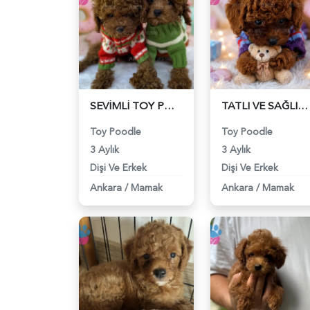
SEVİMLİ TOY POODLE YAVRUSU - 6203
TATLI VE SAĞLIKLI TOY POODLE YAVRULAR - 6204
Toy Poodle
Toy Poodle
3 Aylık
3 Aylık
Dişi Ve Erkek
Dişi Ve Erkek
Ankara
/
Mamak
Ankara
/
Mamak