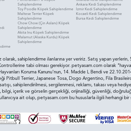
Sahiplendirme
Ankara Kedi Sahiplendirme
i
Toy Poodle Köpek Sahiplendirme
İzmir Kedi Sahiplendirme
Maltese Terrier Köpek
Kocaeli Kedi Sahiplendirme
Sahiplendirme
Bursa Kedi Sahiplendirme
Chow Chow (Çin Aslanı) Köpek
edi
Sahiplendirme
Akita Inu Köpek Sahiplendirme
Malamut (Alaska Kurdu) Köpek
Sahiplendirme
endirme
siz olarak, sahiplendirme ilanlarına yer veririz. Satış yapan yerle
ollerine tabi olması gerekiyor. petyasam.com olarak "hayvan s
yvanları Koruma Kanunu'nun, 14. Madde L Bendi ve 22.10.2014 t
i Pitbull Terrier, Japanese Tosa, Dogo Argentino, Fila Brasilei
e satışı, sahiplendirilmesi, sergilenmesi, reklamı, takası veya he
n, bilgi, içerik ve görselin gerçekliği, orijinalliği, güvenliği, doğr
kullanıcıya ait olup, petyasam.com bu hususlarla ilgili herhangi 