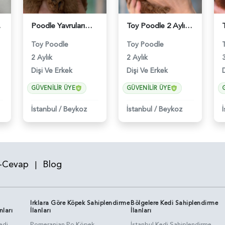
 - 6181
Poodle Yavrularımız 2 Aylıklar - 6180
Toy Poodle 2 Aylık Bebeğimiz - 6176
Toy Poodle
Toy Poodle
2 Aylık
2 Aylık
3
Dişi Ve Erkek
Dişi Ve Erkek
GÜVENILIR ÜYE
GÜVENILIR ÜYE
İstanbul
/
Beykoz
İstanbul
/
Beykoz
-Cevap
Blog
|
Irklara Göre Köpek Sahiplendirme
Bölgelere Kedi Sahiplendirme
nları
İlanları
İlanları
edi
Pomeranian Po Köpek
İstanbul Kedi Sahiplendirme