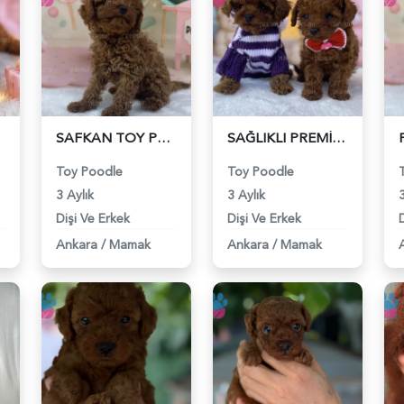
SAFKAN TOY POODLE YAVRU - 6205
SAĞLIKLI PREMİUM TOY POODLE YAVRULAR - 6206
Toy Poodle
Toy Poodle
3 Aylık
3 Aylık
3
Dişi Ve Erkek
Dişi Ve Erkek
D
Ankara
/
Mamak
Ankara
/
Mamak