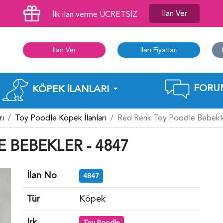
İlan Ver
İlk ilan verme ÜCRETSİZ
İlan Ver
İlan Fiyatları
FORU
KÖPEK İLANLARI
rı
Toy Poodle Köpek İlanları
Red Renk Toy Poodle Bebekle
 BEBEKLER - 4847
İlan No
4847
Tür
Köpek
Irk
Toy Poodle