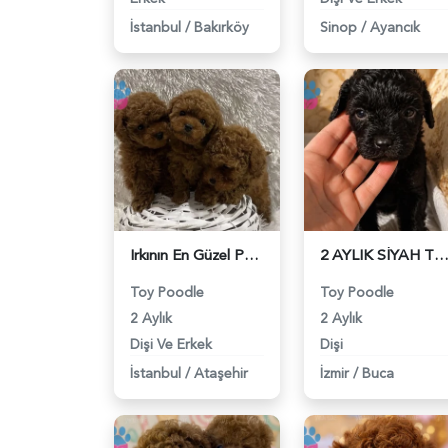
İstanbul
/
Bakırköy
Sinop
/
Ayancık
Irkının En Güzel Poodle Bebekleri - 6220
2 AYLIK SİYAH TOY POODLE - 6
Toy Poodle
Toy Poodle
2 Aylık
2 Aylık
Dişi Ve Erkek
Dişi
İstanbul
/
Ataşehir
İzmir
/
Buca