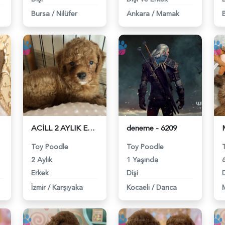
Bursa
/
Nilüfer
Ankara
/
Mamak
227
ACİLL 2 AYLIK ERKEK TOY POODLE - 6229
deneme - 6209
Toy Poodle
Toy Poodle
2 Aylık
1 Yaşında
6
Erkek
Dişi
D
İzmir
/
Karşıyaka
Kocaeli
/
Darıca