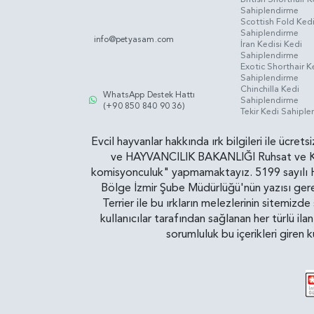
Sahiplendirme
Scottish Fold Ked
Sahiplendirme
info@petyasam.com
İran Kedisi Kedi
Sahiplendirme
Exotic Shorthair K
Sahiplendirme
Chinchilla Kedi
WhatsApp Destek Hattı
Sahiplendirme
(+90 850 840 90 36)
Tekir Kedi Sahipl
Evcil hayvanlar hakkında ırk bilgileri ile ücret
ve HAYVANCILIK BAKANLIĞI Ruhsat ve Kontr
komisyonculuk" yapmamaktayız. 5199 sayılı Ha
Bölge İzmir Şube Müdürlüğü'nün yazısı gereğ
Terrier ile bu ırkların melezlerinin sitemizd
kullanıcılar tarafından sağlanan her türlü ila
sorumluluk bu içerikleri giren 