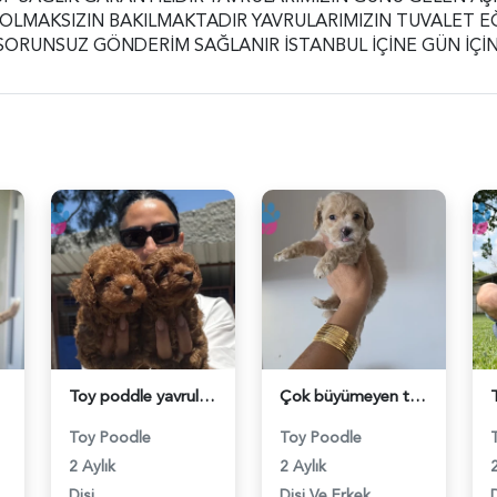
 OLMAKSIZIN BAKILMAKTADIR YAVRULARIMIZIN TUVALET E
 SORUNSUZ GÖNDERİM SAĞLANIR İSTANBUL İÇİNE GÜN İÇİN
15
Toy poddle yavrularım sağlık ve ırk garantilidir - 6230
Çok büyümeyen tuvalet eğitimli minnaklarım - 6246
Toy Poodle
Toy Poodle
2 Aylık
2 Aylık
2
Dişi
Dişi Ve Erkek