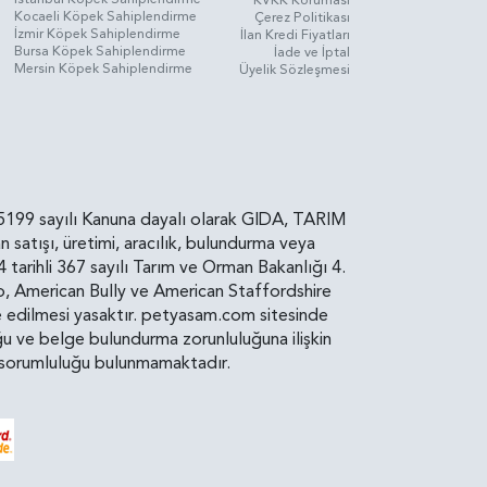
Kocaeli Köpek Sahiplendirme
Çerez Politikası
İzmir Köpek Sahiplendirme
İlan Kredi Fiyatları
Bursa Köpek Sahiplendirme
İade ve İptal
Mersin Köpek Sahiplendirme
Üyelik Sözleşmesi
rin, 5199 sayılı Kanuna dayalı olarak GIDA, TARIM
atışı, üretimi, aracılık, bulundurma veya
arihli 367 sayılı Tarım ve Orman Bakanlığı 4.
ro, American Bully ve American Staffordshire
diye edilmesi yasaktır. petyasam.com sitesinde
uluğu ve belge bulundurma zorunluluğuna ilişkin
bir sorumluluğu bulunmamaktadır.