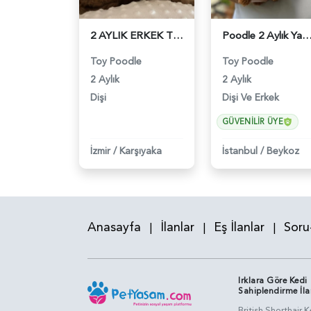
2 AYLIK ERKEK TOY POODLE - 6218
Poodle 2 Aylık Yavrularımız Yuva Arıyor
Toy Poodle
Toy Poodle
2 Aylık
2 Aylık
Dişi
Dişi Ve Erkek
GÜVENILIR ÜYE
İzmir
/
Karşıyaka
İstanbul
/
Beykoz
Anasayfa
İlanlar
Eş İlanlar
Soru
|
|
|
Irklara Göre Kedi
Sahiplendirme İla
British Shorthair K