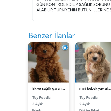
GÜN KONTROL EDİLİP SAĞLIK SORUNU
ALABİLİR TÜRKİYENİN BÜTÜN İLLERİNE
Benzer İlanlar
Irk ve sağlık garantili ev doğumlu Toy Poodle baba sahibi KDF kayıtlıdır - 6015
mini bebek yavrular - 63
Toy Poodle
Toy Poodle
3 Aylık
2 Aylık
Erkek
Dişi Ve Erkek