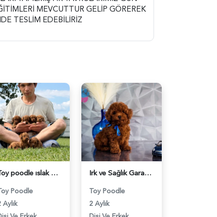
ĞİTİMLERİ MEVCUTTUR GELİP GÖREREK
DE TESLİM EDEBİLİRİZ
Toy poodle ıslak burun yavrular - 6248
Irk ve Sağlık Garantili Toy Poodle Yavrular - 6219
Toy Poodle
Toy Poodle
 Aylık
2 Aylık
Dişi Ve Erkek
Dişi Ve Erkek