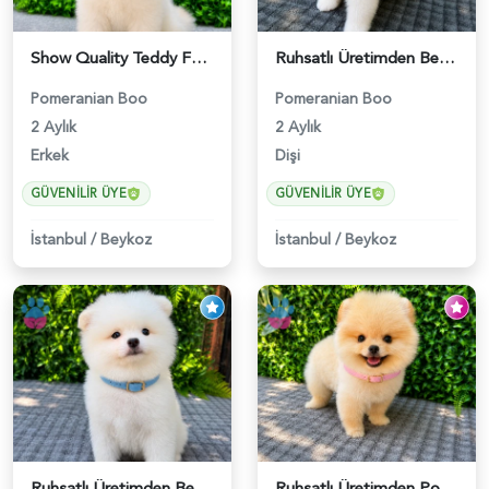
Show Quality Teddy Face Pomeranian Boo | Ruhsatlı | Irk ve Sağlık Garantili - 5630
Ruhsatlı Üretimden Beyaz Pomeranian Boo Yavrumuz | Safkan - 5948
Pomeranian Boo
Pomeranian Boo
2 Aylık
2 Aylık
Erkek
Dişi
GÜVENILIR ÜYE
GÜVENILIR ÜYE
İstanbul
/
Beykoz
İstanbul
/
Beykoz
Ruhsatlı Üretimden Beyaz Pomeranian Boo Yavrumuz | Safkan - 5950
Ruhsatlı Üretimden Pomeranian Boo Yavrumuz | Safkan - 5946