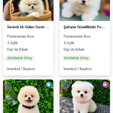
Sevimli Irk Gülen Surat Pomeranian Boo - 6038
Şahane Güzellikteki Pomeranian Boo Bebekler - 6028
Pomeranian Boo
Pomeranian Boo
3 Aylık
3 Aylık
Dişi Ve Erkek
Dişi Ve Erkek
GÜVENILIR ÜYE
GÜVENILIR ÜYE
İstanbul
/
Beykoz
İstanbul
/
Beykoz