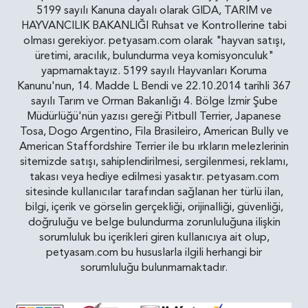
5199 sayılı Kanuna dayalı olarak GIDA, TARIM ve
HAYVANCILIK BAKANLIĞI Ruhsat ve Kontrollerine tabi
olması gerekiyor. petyasam.com olarak "hayvan satışı,
üretimi, aracılık, bulundurma veya komisyonculuk"
yapmamaktayız. 5199 sayılı Hayvanları Koruma
Kanunu'nun, 14. Madde L Bendi ve 22.10.2014 tarihli 367
sayılı Tarım ve Orman Bakanlığı 4. Bölge İzmir Şube
Müdürlüğü'nün yazısı gereği Pitbull Terrier, Japanese
Tosa, Dogo Argentino, Fila Brasileiro, American Bully ve
American Staffordshire Terrier ile bu ırkların melezlerinin
sitemizde satışı, sahiplendirilmesi, sergilenmesi, reklamı,
takası veya hediye edilmesi yasaktır. petyasam.com
sitesinde kullanıcılar tarafından sağlanan her türlü ilan,
bilgi, içerik ve görselin gerçekliği, orijinalliği, güvenliği,
doğruluğu ve belge bulundurma zorunluluğuna ilişkin
sorumluluk bu içerikleri giren kullanıcıya ait olup,
petyasam.com bu hususlarla ilgili herhangi bir
sorumluluğu bulunmamaktadır.