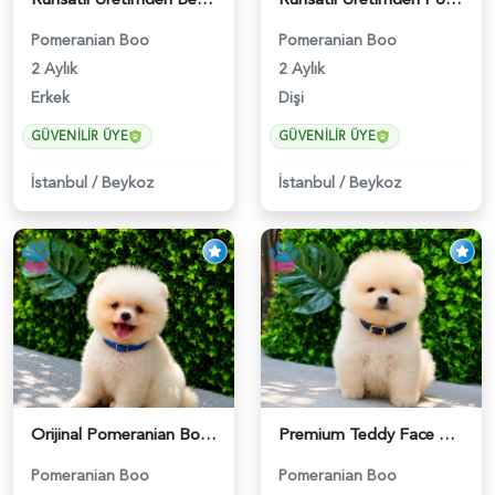
Pomeranian Boo
Pomeranian Boo
2 Aylık
2 Aylık
Erkek
Dişi
GÜVENILIR ÜYE
GÜVENILIR ÜYE
İstanbul
/
Beykoz
İstanbul
/
Beykoz
Orijinal Pomeranian Boo Yavrumuz Yeni Ailesini Bekliyor! - 5626
Premium Teddy Face Pomeranian Boo | Ruhsatlı Üretim | Sağlık Garantili - 5627
Pomeranian Boo
Pomeranian Boo