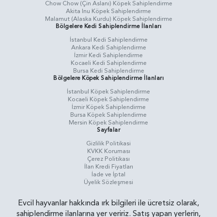
Chow Chow (Çin Aslanı) Köpek Sahiplendirme
Akita Inu Köpek Sahiplendirme
Malamut (Alaska Kurdu) Köpek Sahiplendirme
Bölgelere Kedi Sahiplendirme İlanları
İstanbul Kedi Sahiplendirme
Ankara Kedi Sahiplendirme
İzmir Kedi Sahiplendirme
Kocaeli Kedi Sahiplendirme
Bursa Kedi Sahiplendirme
Bölgelere Köpek Sahiplendirme İlanları
İstanbul Köpek Sahiplendirme
Kocaeli Köpek Sahiplendirme
İzmir Köpek Sahiplendirme
Bursa Köpek Sahiplendirme
Mersin Köpek Sahiplendirme
Sayfalar
Gizlilik Politikasi
KVKK Koruması
Çerez Politikası
İlan Kredi Fiyatları
İade ve İptal
Üyelik Sözleşmesi
Evcil hayvanlar hakkında ırk bilgileri ile ücretsiz olarak,
sahiplendirme ilanlarına yer veririz. Satış yapan yerlerin,