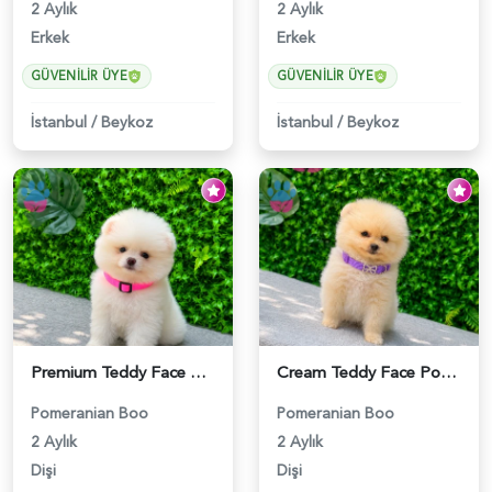
2 Aylık
2 Aylık
Erkek
Erkek
GÜVENILIR ÜYE
GÜVENILIR ÜYE
İstanbul
/
Beykoz
İstanbul
/
Beykoz
Premium Teddy Face Pomeranian Boo Dişi Yavrumuz Yeni Ailesini Bekliyor - 5628
Cream Teddy Face Pomeranian Boo Dişi | Ruhsatlı | Sağlık ve Irk Garantili - 5629
Pomeranian Boo
Pomeranian Boo
2 Aylık
2 Aylık
Dişi
Dişi