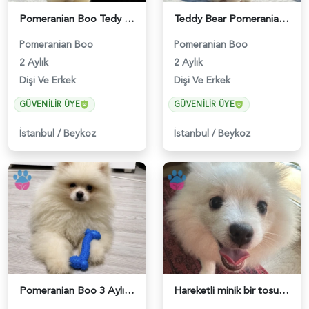
Pomeranian Boo Tedy 2 Aylık Şeker Yavrumuz - 6250
Teddy Bear Pomeranian Boo Yavrumuz Ruhsatlı Çiftlik - 6247
Pomeranian Boo
Pomeranian Boo
2 Aylık
2 Aylık
Dişi Ve Erkek
Dişi Ve Erkek
GÜVENILIR ÜYE
GÜVENILIR ÜYE
İstanbul
/
Beykoz
İstanbul
/
Beykoz
Pomeranian Boo 3 Aylık Yuva Arıyor - 6212
Hareketli minik bir tosuncuk - 6233