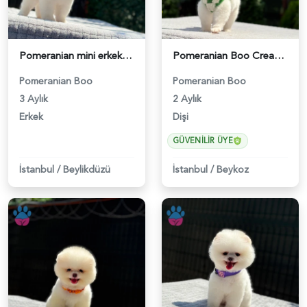
Pomeranian mini erkek yavrumuz teddy - 6256
Pomeranian Boo Cream Beyaz Yavrumuz - 6251
Pomeranian Boo
Pomeranian Boo
3 Aylık
2 Aylık
Erkek
Dişi
GÜVENILIR ÜYE
İstanbul
/
Beylikdüzü
İstanbul
/
Beykoz