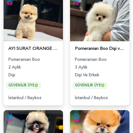
AYI SURAT ORANGE POMERANIAN BOO | RUHSATLI ÜRETİM ÇİFTLİĞİ - 6202
Pomeranian Boo Dişi ve Erkek Bebeklerimiz - 6179
Pomeranian Boo
Pomeranian Boo
2 Aylık
3 Aylık
Dişi
Dişi Ve Erkek
GÜVENILIR ÜYE
GÜVENILIR ÜYE
İstanbul
/
Beykoz
İstanbul
/
Beykoz