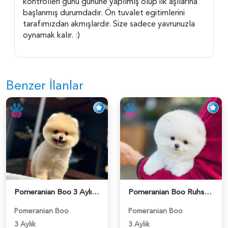
kontrolleri gunu gününe yapılmış olup ilk aşılarına
başlanmış durumdadır. Ön tuvalet egitimlerini
tarafımızdan akmışlardır. Size sadece yavrunuzla
oynamak kalır. :)
Benzer İlanlar
Pomeranian Boo 3 Aylık Bebek Yavrular - 6178
Pomeranian Boo Ruhsatlı Çiftlikten - 6027
Pomeranian Boo
Pomeranian Boo
3 Aylık
3 Aylık