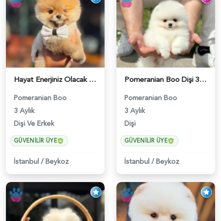
Hayat Enerjiniz Olacak Pomeranian Boo Bebekler - 6033
Pomeranian Boo Dişi 3 Aylık Safkan Güzelliğimiz - 6026
Pomeranian Boo
Pomeranian Boo
3 Aylık
3 Aylık
Dişi Ve Erkek
Dişi
GÜVENILIR ÜYE
GÜVENILIR ÜYE
İstanbul
/
Beykoz
İstanbul
/
Beykoz