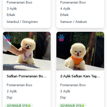
Pomeranian Boo
Pomeranian Boo
3 Aylık
4 Aylık
Erkek
Erkek
İstanbul
/
Güngören
Samsun
/
Atakum
Safkan Pomeranian Boo Ruhsatlı Çiflikten - 6244
2 Aylık Safkan Kanı Taşıyan Pomeranian Boo Yavrularımız - 6245
Pomeranian Boo
Pomeranian Boo
2 Aylık
2 Aylık
Dişi
Dişi
GÜVENILIR ÜYE
GÜVENILIR ÜYE