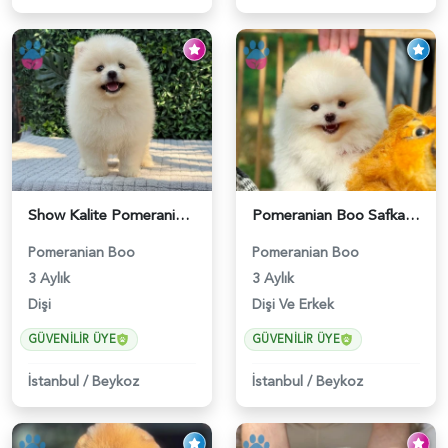
Show Kalite Pomeranian Boo Yavrusu | Teddy Face | Sağlık Garantili - 6175
Pomeranian Boo Safkan Yavrularımız - 6031
Pomeranian Boo
Pomeranian Boo
3 Aylık
3 Aylık
Dişi
Dişi Ve Erkek
GÜVENILIR ÜYE
GÜVENILIR ÜYE
İstanbul
/
Beykoz
İstanbul
/
Beykoz