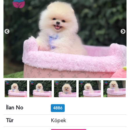
İlan No
4886
Tür
Köpek