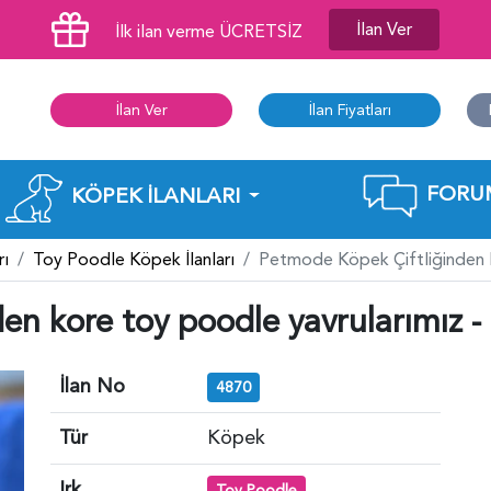
İlan Ver
İlk ilan verme ÜCRETSİZ
İlan Ver
İlan Fiyatları
FORU
KÖPEK İLANLARI
rı
Toy Poodle Köpek İlanları
Petmode Köpek Çiftliğinden K
en kore toy poodle yavrularımız -
İlan No
4870
Tür
Köpek
Irk
Toy Poodle