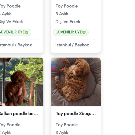
Toy Poodle
Toy Poodle
 Aylık
3 Aylık
Dişi Ve Erkek
Dişi Ve Erkek
GÜVENILIR ÜYE
GÜVENILIR ÜYE
İstanbul
/
Beykoz
İstanbul
/
Beykoz
Safkan poodle bebekler. - 6335
Toy poodle 3buçuk aylık - 6399
Toy Poodle
Toy Poodle
 Aylık
3 Aylık