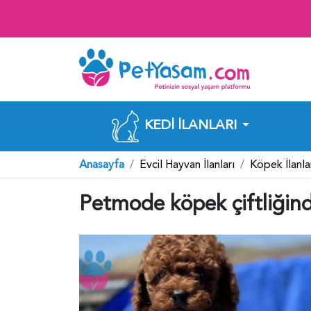
KEDI İLANLARI
Anasayfa
Evcil Hayvan İlanları
Köpek İlanla
Petmode köpek çiftliğind