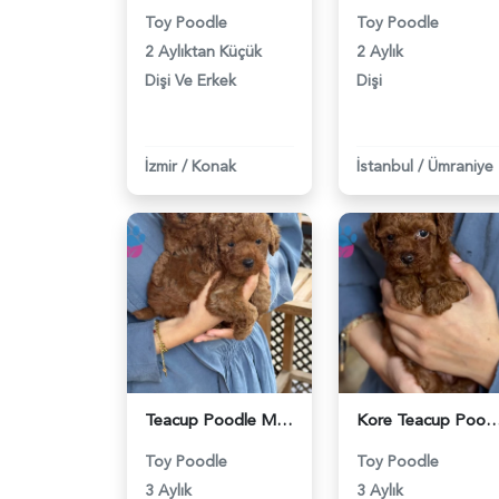
Toy Poodle
Toy Poodle
2 Aylıktan Küçük
2 Aylık
Dişi Ve Erkek
Dişi
İzmir
/
Konak
İstanbul
/
Ümraniye
Teacup Poodle Mükemmel Kalite Yavrumuz - 6426
Kore Teacup Poodle -
Toy Poodle
Toy Poodle
3 Aylık
3 Aylık