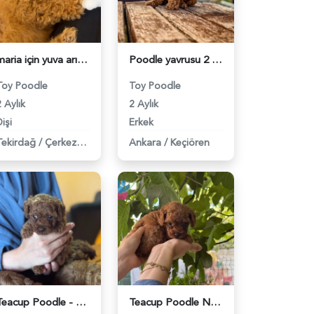
maria için yuva arıyoruz - 6461
Poodle yavrusu 2 aylık - 6470
Toy Poodle
Toy Poodle
 Aylık
2 Aylık
işi
Erkek
Tekirdağ
/
Çerkezköy
Ankara
/
Keçiören
Teacup Poodle - 6429
Teacup Poodle Nadir Bulunan Yavrularımz - 6427