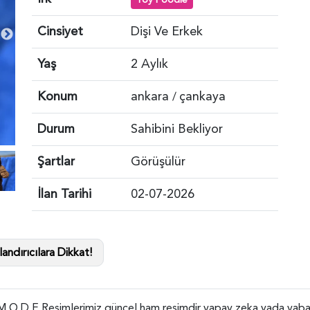
Cinsiyet
Dişi Ve Erkek
Yaş
2 Aylık
Konum
ankara
çankaya
/
Durum
Sahibini Bekliyor
Şartlar
Görüşülür
İlan Tarihi
02-07-2026
andırıcılara Dikkat!
M O D E Resimlerimiz güncel ham resimdir yapay zeka yada yabancı