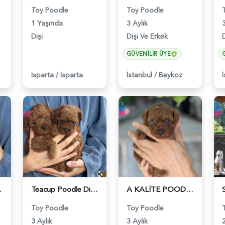
Toy Poodle
Toy Poodle
1 Yaşında
3 Aylık
3
Dişi
Dişi Ve Erkek
GÜVENILIR ÜYE
Isparta
/
Isparta
İstanbul
/
Beykoz
 6424
Teacup Poodle Dişi ve Erkek Yavrularımız Hazır - 6425
A KALİTE POODLE - 6343
Toy Poodle
Toy Poodle
3 Aylık
3 Aylık
2