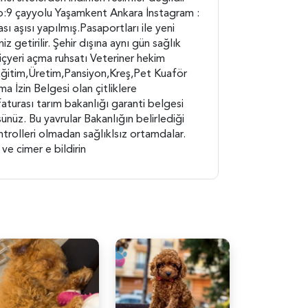
o:9 çayyolu Yaşamkent Ankara İnstagram :
ı aşısı yapılmış.Pasaportları ile yeni
iz getirilir. Şehir dışına aynı gün sağlık
ı içyeri açma ruhsatı Veteriner hekim
Eğitim,Üretim,Pansiyon,Kreş,Pet Kuaför
İzin Belgesi olan çitliklere
faturası tarım bakanlığı garanti belgesi
ünüz. Bu yavrular Bakanlığın belirlediği
rolleri olmadan sağlıklsız ortamdalar.
ve cimer e bildirin