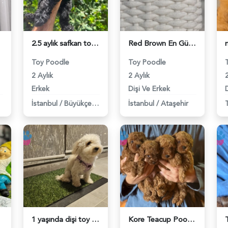
2.5 aylık safkan toy poodle - 6472
Red Brown En Güzel Poodle Bebekler - 6442
Toy Poodle
Toy Poodle
2 Aylık
2 Aylık
2
Erkek
Dişi Ve Erkek
D
İstanbul
/
Büyükçekmece
İstanbul
/
Ataşehir
1 yaşında dişi toy poodle - 6406
Kore Teacup Poodle Bebekler - 6428