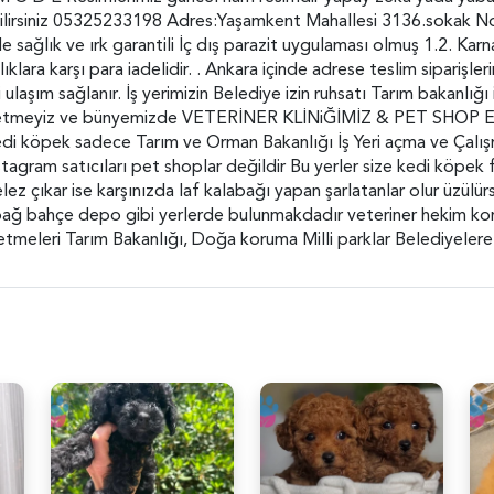
ilirsiniz 05325233198 Adres:Yaşamkent Mahallesi 3136.sokak N
ağlık ve ırk garantili İç dış parazit uygulaması olmuş 1.2. Karnas
klara karşı para iadelidir. . Ankara içinde adrese teslim siparişlerin
li ulaşım sağlanır. İş yerimizin Belediye izin ruhsatı Tarım bakanlığ
bir işletmeyiz ve bünyemizde VETERİNER KLİNiĞİMİZ & PET SHOP 
 köpek sadece Tarım ve Orman Bakanlığı İş Yeri açma ve Çalışma 
nstagram satıcıları pet shoplar değildir Bu yerler size kedi köpek 
 çıkar ise karşınızda laf kalabağı yapan şarlatanlar olur üzülürs
bağ bahçe depo gibi yerlerde bulunmakdadır veteriner hekim kont
etmeleri Tarım Bakanlığı, Doğa koruma Milli parklar Belediyelere 