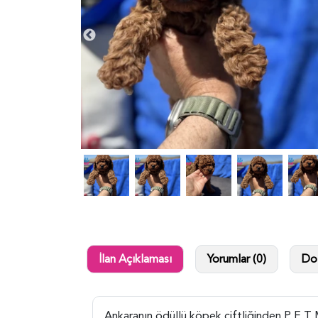
İlan Açıklaması
Yorumlar (0)
Dol
Ankaranın ödüllü köpek çiftliğinden P E T 