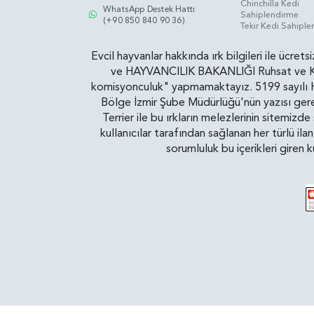
Chinchilla Kedi
WhatsApp Destek Hattı
Sahiplendirme
(+90 850 840 90 36)
Tekir Kedi Sahipl
Evcil hayvanlar hakkında ırk bilgileri ile ücret
ve HAYVANCILIK BAKANLIĞI Ruhsat ve Kontr
komisyonculuk" yapmamaktayız. 5199 sayılı Ha
Bölge İzmir Şube Müdürlüğü'nün yazısı gereğ
Terrier ile bu ırkların melezlerinin sitemizd
kullanıcılar tarafından sağlanan her türlü ila
sorumluluk bu içerikleri giren 