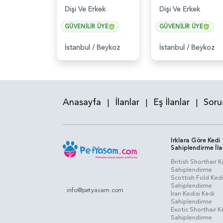
Dişi Ve Erkek
Dişi Ve Erkek
GÜVENILIR ÜYE
GÜVENILIR ÜYE
İstanbul
/
Beykoz
İstanbul
/
Beykoz
Anasayfa
İlanlar
Eş İlanlar
Soru
|
|
|
Irklara Göre Kedi
Sahiplendirme İla
British Shorthair K
Sahiplendirme
Scottish Fold Ked
Sahiplendirme
info@petyasam.com
İran Kedisi Kedi
Sahiplendirme
Exotic Shorthair K
Sahiplendirme