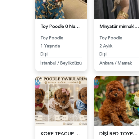
Toy Poodle 0 Numara Kore Oglumuza es ariyoruz - 6340
Minyatür minnaklarım tuvalet eğitimli - 6342
Toy Poodle
Toy Poodle
1 Yaşında
2 Aylık
Dişi
Dişi
İstanbul
/
Beylikdüzü
Ankara
/
Mamak
KORE TEACUP POODLE YAVRULARI - 6422
DİŞİ RED TOYPOODLE YAVRUM UFAK BOY VE SAĞLIK GARANTİSİYLE - 6413