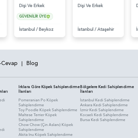
Dişi Ve Erkek
Dişi Ve Erkek
GÜVENILIR ÜYE
İstanbul
/
Beykoz
İstanbul
/
Ataşehir
-Cevap
Blog
|
Irklara Göre Köpek Sahiplendirme
Bölgelere Kedi Sahiplendirme
nları
İlanları
İlanları
edi
Pomeranian Po Köpek
İstanbul Kedi Sahiplendirme
Sahiplendirme
Ankara Kedi Sahiplendirme
i
Toy Poodle Köpek Sahiplendirme
İzmir Kedi Sahiplendirme
Maltese Terrier Köpek
Kocaeli Kedi Sahiplendirme
Sahiplendirme
Bursa Kedi Sahiplendirme
Chow Chow (Çin Aslanı) Köpek
edi
Sahiplendirme
Akita Inu Köpek Sahiplendirme