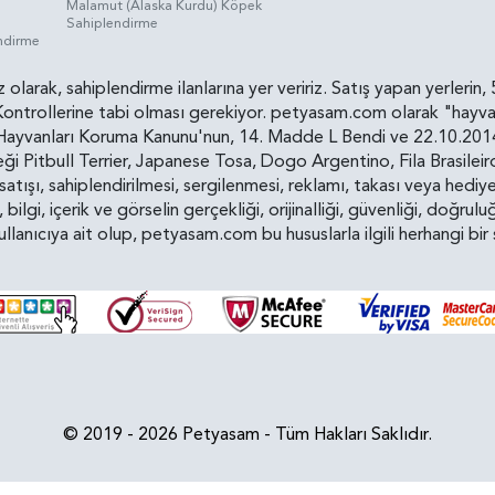
Malamut (Alaska Kurdu) Köpek
Sahiplendirme
endirme
siz olarak, sahiplendirme ilanlarına yer veririz. Satış yapan yerle
ollerine tabi olması gerekiyor. petyasam.com olarak "hayvan s
yvanları Koruma Kanunu'nun, 14. Madde L Bendi ve 22.10.2014 t
i Pitbull Terrier, Japanese Tosa, Dogo Argentino, Fila Brasilei
e satışı, sahiplendirilmesi, sergilenmesi, reklamı, takası veya he
n, bilgi, içerik ve görselin gerçekliği, orijinalliği, güvenliği, doğr
kullanıcıya ait olup, petyasam.com bu hususlarla ilgili herhangi 
© 2019 - 2026 Petyasam - Tüm Hakları Saklıdır.