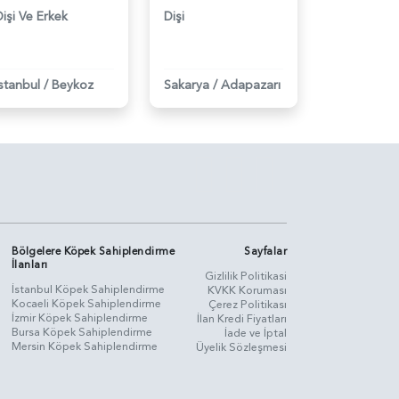
Dişi Ve Erkek
Dişi
İstanbul
/
Beykoz
Sakarya
/
Adapazarı
Bölgelere Köpek Sahiplendirme
Sayfalar
İlanları
Gizlilik Politikasi
İstanbul Köpek Sahiplendirme
KVKK Koruması
Kocaeli Köpek Sahiplendirme
Çerez Politikası
İzmir Köpek Sahiplendirme
İlan Kredi Fiyatları
Bursa Köpek Sahiplendirme
İade ve İptal
Mersin Köpek Sahiplendirme
Üyelik Sözleşmesi