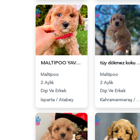
MALTİPOO YAVRULARIMIZ - 6314
tüy dökmez koku yapmaz maltipoo be
Maltipoo
Maltipoo
2 Aylık
2 Aylık
Dişi Ve Erkek
Dişi Ve Erkek
Isparta
/
Atabey
Kahramanmaraş
/
A