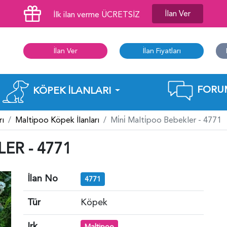
İlan Ver
İlk ilan verme ÜCRETSİZ
İlan Ver
İlan Fiyatları
FORU
KÖPEK İLANLARI
rı
Maltipoo Köpek İlanları
Mi̇ni̇ Malti̇poo Bebekler - 4771
ER - 4771
İlan No
4771
Tür
Köpek
Irk
Maltipoo