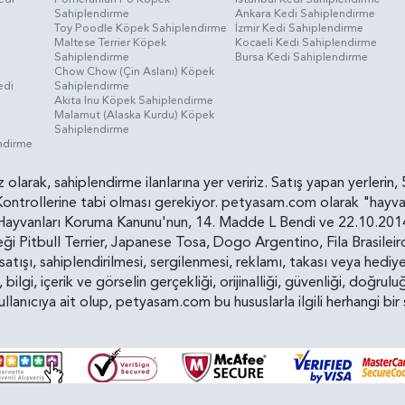
Sahiplendirme
Ankara Kedi Sahiplendirme
i
Toy Poodle Köpek Sahiplendirme
İzmir Kedi Sahiplendirme
Maltese Terrier Köpek
Kocaeli Kedi Sahiplendirme
Sahiplendirme
Bursa Kedi Sahiplendirme
Chow Chow (Çin Aslanı) Köpek
edi
Sahiplendirme
Akita Inu Köpek Sahiplendirme
Malamut (Alaska Kurdu) Köpek
Sahiplendirme
endirme
siz olarak, sahiplendirme ilanlarına yer veririz. Satış yapan yerle
ollerine tabi olması gerekiyor. petyasam.com olarak "hayvan s
yvanları Koruma Kanunu'nun, 14. Madde L Bendi ve 22.10.2014 t
i Pitbull Terrier, Japanese Tosa, Dogo Argentino, Fila Brasilei
e satışı, sahiplendirilmesi, sergilenmesi, reklamı, takası veya he
n, bilgi, içerik ve görselin gerçekliği, orijinalliği, güvenliği, doğr
kullanıcıya ait olup, petyasam.com bu hususlarla ilgili herhangi 