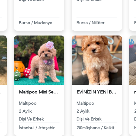
Bursa
/
Mudanya
Bursa
/
Nilüfer
ipoo - 6211
Maltipoo Mini Sevimli Yavrular - 6223
EVİNİZİN YENİ BEBEĞİ MALTİPOO - 6311
Maltipoo
Maltipoo
2 Aylık
2 Aylık
2
Dişi Ve Erkek
Dişi Ve Erkek
İstanbul
/
Ataşehir
Gümüşhane
/
Kelkit