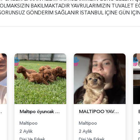
 OLMAKSIZIN BAKILMAKTADIR YAVRULARIMIZIN TUVALET E
 SORUNSUZ GÖNDERİM SAĞLANIR İSTANBUL İÇİNE GÜN İÇİN
rk garantilidir - 6231
Maltıpo öyuncak tatlı bebekler - 6249
MALTİPOO YAVRU YENİ AİLESİNİ BEKLİYOR - 6260
Maltipoo
Maltipoo
2 Aylık
2 Aylık
2
Dişi Ve Erkek
Dişi Ve Erkek