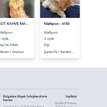
SÜT KAHVE MALTİPOO BEBEKLER - 6325
Maltipoo - 6183
Maltipoo
Maltipoo
 Aylık
5 Aylık
Dişi Ve Erkek
Dişi
Mersin
/
Anamur
Şanlıurfa
/
Karaköprü
Bölgelere Köpek Sahiplendirme
Sayfalar
İlanları
Gizlilik Politikasi
İstanbul Köpek Sahiplendirme
KVKK Koruması