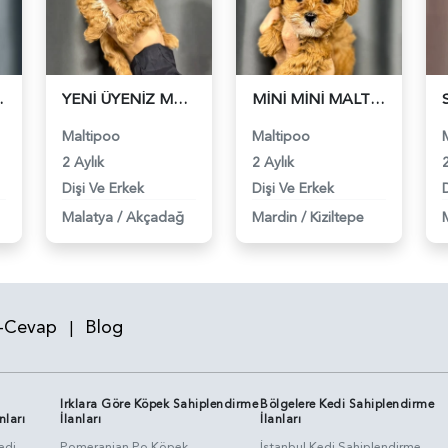
EKLER - 6322
YENİ ÜYENİZ MALTİPOO - 6323
MİNİ MİNİ MALTİPOO BEBEKLER - 6324
Maltipoo
Maltipoo
2 Aylık
2 Aylık
2
Dişi Ve Erkek
Dişi Ve Erkek
Malatya
/
Akçadağ
Mardin
/
Kiziltepe
-Cevap
Blog
|
Irklara Göre Köpek Sahiplendirme
Bölgelere Kedi Sahiplendirme
nları
İlanları
İlanları
edi
Pomeranian Po Köpek
İstanbul Kedi Sahiplendirme