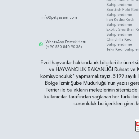
Sahiplendirme
Scottish Fold Ked
Sahiplendirme
info@petyasam.com
İran Kedisi Kedi
Sahiplendirme
Exotic Shorthair K
Sahiplendirme
Chinchilla Kedi
WhatsApp Destek Hattı
Sahiplendirme
(+90 850 840 90 36)
Tekir Kedi Sahipl
Evcil hayvanlar hakkında ırk bilgileri ile ücret
ve HAYVANCILIK BAKANLIĞI Ruhsat ve Kontr
komisyonculuk" yapmamaktayız. 5199 sayılı Ha
Bölge İzmir Şube Müdürlüğü'nün yazısı gereğ
Terrier ile bu ırkların melezlerinin sitemizd
kullanıcılar tarafından sağlanan her türlü ila
sorumluluk bu içerikleri giren 