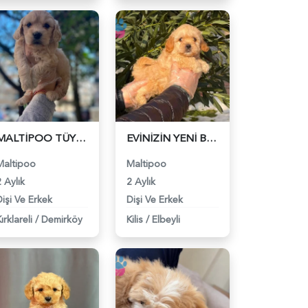
MALTİPOO TÜY DÖKMEZ KOKU YAPMAZ - 6319
EVİNİZİN YENİ BEBEK ÜYESİ - 6320
Maltipoo
Maltipoo
 Aylık
2 Aylık
Dişi Ve Erkek
Dişi Ve Erkek
ırklareli
/
Demirköy
Kilis
/
Elbeyli