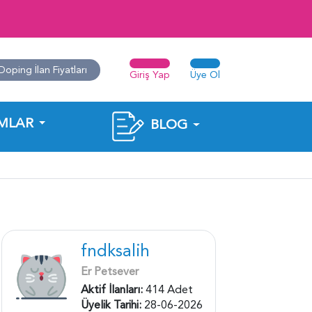
Doping İlan Fiyatları
Giriş Yap
Üye Ol
MLAR
BLOG
fndksalih
Er Petsever
Aktif İlanları:
414 Adet
Üyelik Tarihi:
28-06-2026