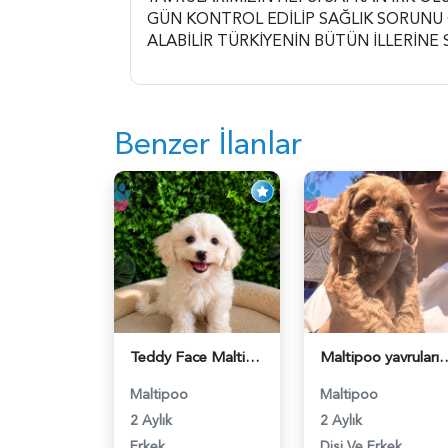
GÜN KONTROL EDİLİP SAĞLIK SORUNU
ALABİLİR TÜRKİYENİN BÜTÜN İLLERİNE
Benzer İlanlar
Teddy Face Maltipoo Erkek Yavru | Ruhsatlı | Premium Kalite - 5635
Maltipoo yavrularım sağlık ve ı
Maltipoo
Maltipoo
2 Aylık
2 Aylık
Erkek
Dişi Ve Erkek