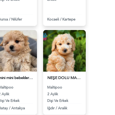
Bursa
/
Nilüfer
Kocaeli
/
Kartepe
mini mini bebekler - 6312
NEŞE DOLU MALTİPOO BEBEKLER - 6313
Maltipoo
Maltipoo
 Aylık
2 Aylık
Dişi Ve Erkek
Dişi Ve Erkek
Hatay
/
Antakya
Iğdır
/
Aralık