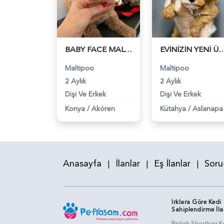
BABY FACE MALTİPOO BEBEKLER - 6321
EVİNİZİN YENİ ÜYESİ MALTİPOO BEB
Maltipoo
Maltipoo
2 Aylık
2 Aylık
Dişi Ve Erkek
Dişi Ve Erkek
Konya
/
Akören
Kütahya
/
Aslanapa
Anasayfa
İlanlar
Eş İlanlar
Soru
|
|
|
Irklara Göre Kedi
Sahiplendirme İla
British Shorthair K