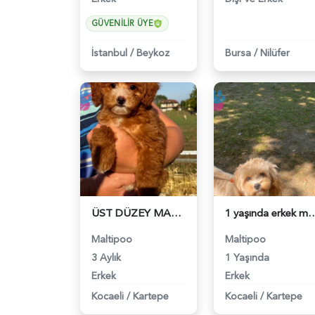
GÜVENILIR ÜYE
İstanbul
/
Beykoz
Bursa
/
Nilüfer
ÜST DÜZEY MALTİPO OĞLUMUZ - 6241
1 yaşında erkek malt
Maltipoo
Maltipoo
3 Aylık
1 Yaşında
Erkek
Erkek
Kocaeli
/
Kartepe
Kocaeli
/
Kartepe