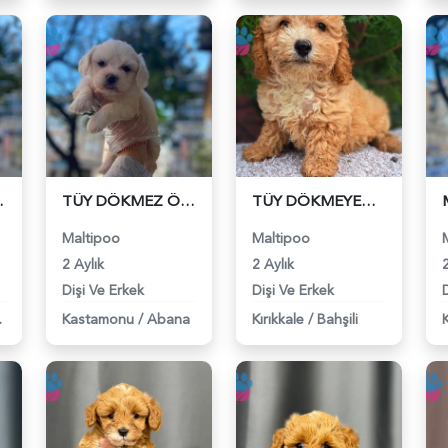
bekler - 6316
TÜY DÖKMEZ ÖZELLİKLİ MALTİPOO BEBEKLER - 6317
TÜY DÖKMEYEN MALTİPOO BEBEKLER - 6318
Maltipoo
Maltipoo
2 Aylık
2 Aylık
2
Dişi Ve Erkek
Dişi Ve Erkek
fşin
Kastamonu
/
Abana
Kırıkkale
/
Bahşili
K