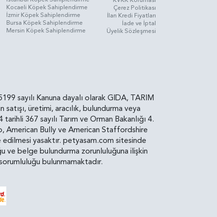
Kocaeli Köpek Sahiplendirme
Çerez Politikası
İzmir Köpek Sahiplendirme
İlan Kredi Fiyatları
Bursa Köpek Sahiplendirme
İade ve İptal
Mersin Köpek Sahiplendirme
Üyelik Sözleşmesi
rin, 5199 sayılı Kanuna dayalı olarak GIDA, TARIM
atışı, üretimi, aracılık, bulundurma veya
arihli 367 sayılı Tarım ve Orman Bakanlığı 4.
ro, American Bully ve American Staffordshire
diye edilmesi yasaktır. petyasam.com sitesinde
uluğu ve belge bulundurma zorunluluğuna ilişkin
bir sorumluluğu bulunmamaktadır.