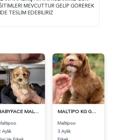
ĞİTİMLERİ MEVCUTTUR GELİP GÖREREK
DE TESLİM EDEBİLİRİZ
BABYFACE MALTİPOO YAVRULARIMIZ - 6226
MALTİPO KG GARANTİLİ YAVRUMUZ - 6240
Maltipoo
Maltipoo
 Aylık
3 Aylık
Dişi Ve Erkek
Erkek