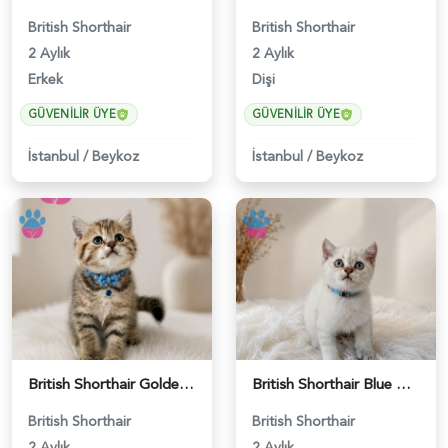
British Shorthair
British Shorthair
2 Aylık
2 Aylık
Erkek
Dişi
GÜVENILIR ÜYE
GÜVENILIR ÜYE
İstanbul
/
Beykoz
İstanbul
/
Beykoz
British Shorthair Golden Black Erkek - 5208
British Shorthair Blue Point Erkek Yavrumuz - 5211
British Shorthair
British Shorthair
2 Aylık
2 Aylık