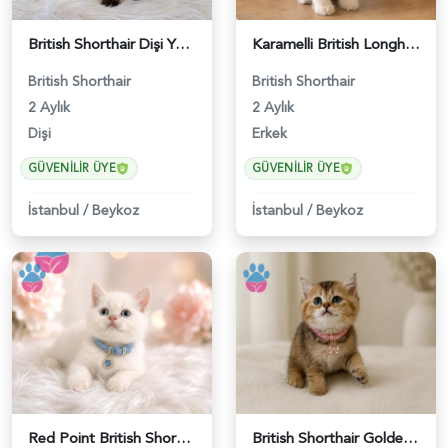
British Shorthair Dişi Yavrumuz 2 Aylık - 4647
Karamelli British Longhair Erkek 2 Aylık - 4919
British Shorthair
British Shorthair
2 Aylık
2 Aylık
Dişi
Erkek
GÜVENILIR ÜYE
GÜVENILIR ÜYE
İstanbul
/
Beykoz
İstanbul
/
Beykoz
Red Point British Shorthair Erkek - 4692
British Shorthair Golden Chinchilla Dişi - 5207