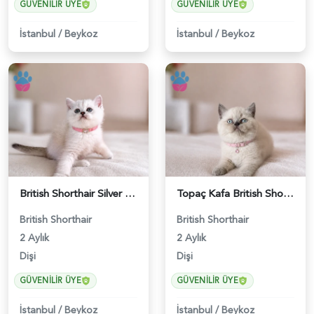
GÜVENILIR ÜYE
GÜVENILIR ÜYE
İstanbul
/
Beykoz
İstanbul
/
Beykoz
British Shorthair Silver Point Kızımız - 5228
Topaç Kafa British Shorthair Blue Point Dişi - 5229
British Shorthair
British Shorthair
2 Aylık
2 Aylık
Dişi
Dişi
GÜVENILIR ÜYE
GÜVENILIR ÜYE
İstanbul
/
Beykoz
İstanbul
/
Beykoz