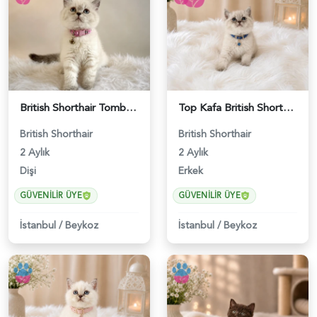
British Shorthair Tombul Yanak Prenses Yuva Arıyor - 5152
Top Kafa British Shorthair Blue Point Yakışıklımız - 4641
British Shorthair
British Shorthair
2 Aylık
2 Aylık
Dişi
Erkek
GÜVENILIR ÜYE
GÜVENILIR ÜYE
İstanbul
/
Beykoz
İstanbul
/
Beykoz