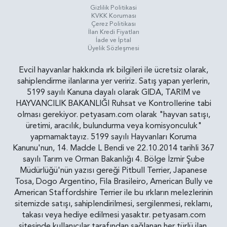
Gizlilik Politikasi
KVKK Koruması
Çerez Politikası
İlan Kredi Fiyatları
İade ve İptal
Üyelik Sözleşmesi
Evcil hayvanlar hakkında ırk bilgileri ile ücretsiz olarak,
sahiplendirme ilanlarına yer veririz. Satış yapan yerlerin,
5199 sayılı Kanuna dayalı olarak GIDA, TARIM ve
HAYVANCILIK BAKANLIĞI Ruhsat ve Kontrollerine tabi
olması gerekiyor. petyasam.com olarak "hayvan satışı,
üretimi, aracılık, bulundurma veya komisyonculuk"
yapmamaktayız. 5199 sayılı Hayvanları Koruma
Kanunu'nun, 14. Madde L Bendi ve 22.10.2014 tarihli 367
sayılı Tarım ve Orman Bakanlığı 4. Bölge İzmir Şube
Müdürlüğü'nün yazısı gereği Pitbull Terrier, Japanese
Tosa, Dogo Argentino, Fila Brasileiro, American Bully ve
American Staffordshire Terrier ile bu ırkların melezlerinin
sitemizde satışı, sahiplendirilmesi, sergilenmesi, reklamı,
takası veya hediye edilmesi yasaktır. petyasam.com
sitesinde kullanıcılar tarafından sağlanan her türlü ilan,