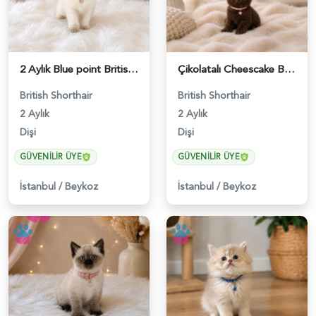
2 Aylık Blue point British Shorthair Nazlı Kızımız - 4642
Çikolatalı Cheescake British Shorthair Dişi Yavrumuz - 4902
British Shorthair
British Shorthair
2 Aylık
2 Aylık
Dişi
Dişi
GÜVENILIR ÜYE
GÜVENILIR ÜYE
İstanbul
/
Beykoz
İstanbul
/
Beykoz