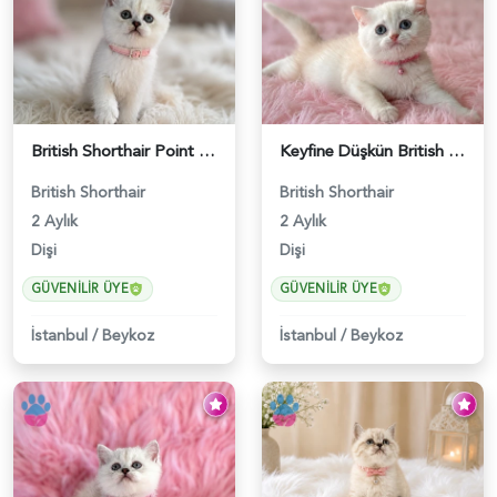
British Shorthair Point Güzelliklerimiz - 5574
Keyfine Düşkün British Shorthair Dişi Yavrumuz - 5570
British Shorthair
British Shorthair
2 Aylık
2 Aylık
Dişi
Dişi
GÜVENILIR ÜYE
GÜVENILIR ÜYE
İstanbul
/
Beykoz
İstanbul
/
Beykoz