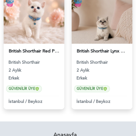
British Shorthair Red Point Erkek Yavrumuz - 4732
British Shorthair Lynx Point Pofuduk Yavrumuz - 4748
British Shorthair
British Shorthair
2 Aylık
2 Aylık
Erkek
Erkek
GÜVENILIR ÜYE
GÜVENILIR ÜYE
İstanbul
/
Beykoz
İstanbul
/
Beykoz
Anasayfa