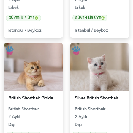
Erkek
Erkek
GÜVENILIR ÜYE
GÜVENILIR ÜYE
İstanbul
/
Beykoz
İstanbul
/
Beykoz
British Shorthair Golden Muhteşem Yavrumuz - 5226
Silver British Shorthair Güzelliğimiz 2 Aylık - 5227
British Shorthair
British Shorthair
2 Aylık
2 Aylık
Dişi
Dişi