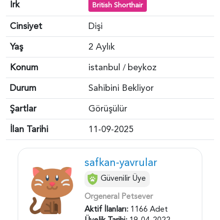
Irk
British Shorthair
Cinsiyet
Dişi
Yaş
2 Aylık
Konum
istanbul
beykoz
/
Durum
Sahibini Bekliyor
Şartlar
Görüşülür
İlan Tarihi
11-09-2025
safkan-yavrular
Güvenilir Üye
Orgeneral Petsever
Aktif İlanları:
1166 Adet
Üyelik Tarihi:
19-04-2022