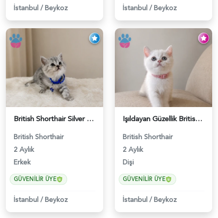
İstanbul
/
Beykoz
İstanbul
/
Beykoz
British Shorthair Silver Tabby Erkek Top Kafa Yavrumuz - 5564
Işıldayan Güzellik British Shorthair Kızımız - 5568
British Shorthair
British Shorthair
2 Aylık
2 Aylık
Erkek
Dişi
GÜVENILIR ÜYE
GÜVENILIR ÜYE
İstanbul
/
Beykoz
İstanbul
/
Beykoz