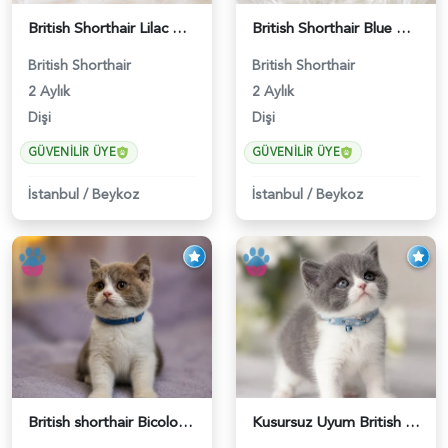
British Shorthair Lilac Renk Dişi Yavrumuz - 4646
British Shorthair Blue Point Kızımız 2 Aylık - 5149
British Shorthair
British Shorthair
2 Aylık
2 Aylık
Dişi
Dişi
GÜVENILIR ÜYE
GÜVENILIR ÜYE
İstanbul
/
Beykoz
İstanbul
/
Beykoz
British shorthair Bicolor Lilac Erkek - 5905
Kusursuz Uyum British Shorthair Bi Color Erkek - 6011