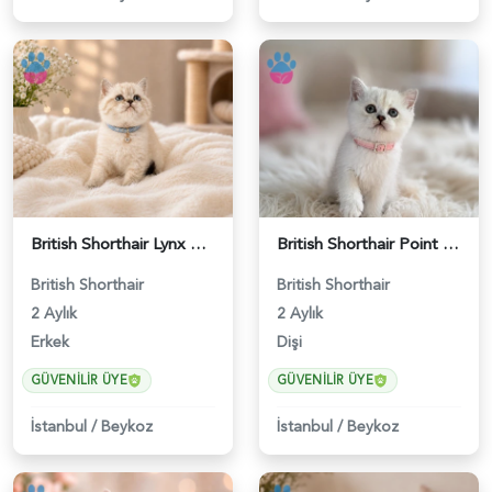
British Shorthair Lynx Point Erkek Yavrumuz - 4721
British Shorthair Point Güzellik 2 Aylık - 5237
British Shorthair
British Shorthair
2 Aylık
2 Aylık
Erkek
Dişi
GÜVENILIR ÜYE
GÜVENILIR ÜYE
İstanbul
/
Beykoz
İstanbul
/
Beykoz