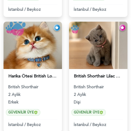
İstanbul
/
Beykoz
İstanbul
/
Beykoz
Harika Ötesi British Longhair Golden Parlayan Yıldız - 6141
British Shorthair Lilac Dişi Tatlı Kızımız - 5236
British Shorthair
British Shorthair
2 Aylık
2 Aylık
Erkek
Dişi
GÜVENILIR ÜYE
GÜVENILIR ÜYE
İstanbul
/
Beykoz
İstanbul
/
Beykoz