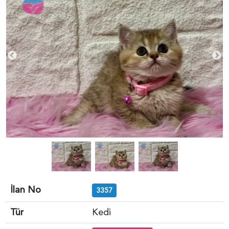
İlan No
3357
Tür
Kedi