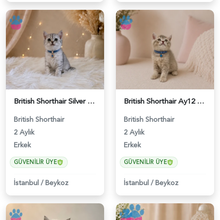
British Shorthair Silver Tabby Yavrumuz - 4639
British Shorthair Ay12 Erkek Oyuncu Yavrumuz - 4895
British Shorthair
British Shorthair
2 Aylık
2 Aylık
Erkek
Erkek
GÜVENILIR ÜYE
GÜVENILIR ÜYE
İstanbul
/
Beykoz
İstanbul
/
Beykoz