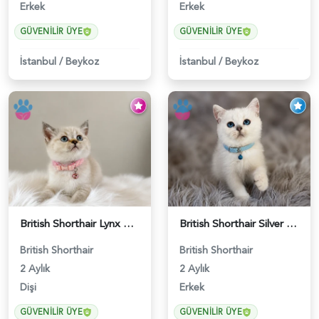
Erkek
Erkek
GÜVENILIR ÜYE
GÜVENILIR ÜYE
İstanbul
/
Beykoz
İstanbul
/
Beykoz
British Shorthair Lynx Point Dişi Yavrumuz Yuva Arıyor - 5148
British Shorthair Silver Point Erkek 2 Aylık - 6122
British Shorthair
British Shorthair
2 Aylık
2 Aylık
Dişi
Erkek
GÜVENILIR ÜYE
GÜVENILIR ÜYE