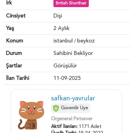
Irk
British Shorthair
Cinsiyet
Dişi
Yaş
2 Aylık
Konum
istanbul
beykoz
/
Durum
Sahibini Bekliyor
Şartlar
Görüşülür
İlan Tarihi
11-09-2025
safkan-yavrular
Güvenilir Üye
Orgeneral Petsever
Aktif İlanları:
1171 Adet
Üyelik Tarihi:
19-04-2022