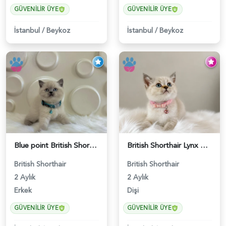
GÜVENILIR ÜYE
GÜVENILIR ÜYE
İstanbul
/
Beykoz
İstanbul
/
Beykoz
Blue point British Shorthair Kedim 2 Aylık - 4132
British Shorthair Lynx Point Dişi Yavrumuz Yuva Arıyor - 5148
British Shorthair
British Shorthair
2 Aylık
2 Aylık
Erkek
Dişi
GÜVENILIR ÜYE
GÜVENILIR ÜYE