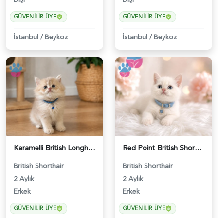
GÜVENILIR ÜYE
GÜVENILIR ÜYE
İstanbul
/
Beykoz
İstanbul
/
Beykoz
Karamelli British Longhair Erkek 2 Aylık - 4919
Red Point British Shorthair Erkek - 4692
British Shorthair
British Shorthair
2 Aylık
2 Aylık
Erkek
Erkek
GÜVENILIR ÜYE
GÜVENILIR ÜYE