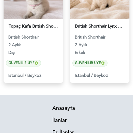
Topaç Kafa British Shorthair Blue Point Dişi - 5229
British Shorthair Lynx Point Erkek Yavrumuz - 4721
British Shorthair
British Shorthair
2 Aylık
2 Aylık
Dişi
Erkek
GÜVENILIR ÜYE
GÜVENILIR ÜYE
İstanbul
/
Beykoz
İstanbul
/
Beykoz
Anasayfa
İlanlar
Eş İlanlar