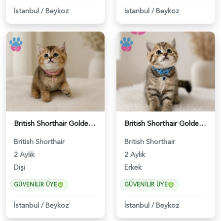
İstanbul
/
Beykoz
İstanbul
/
Beykoz
British Shorthair Golden Chinchilla Dişi - 5207
British Shorthair Golden Black Erkek - 5208
British Shorthair
British Shorthair
2 Aylık
2 Aylık
Dişi
Erkek
GÜVENILIR ÜYE
GÜVENILIR ÜYE
İstanbul
/
Beykoz
İstanbul
/
Beykoz