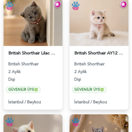
British Shorthair Lilac Dişi Tatlı Kızımız - 5236
British Shorthair AY12 Güzel Kızımız - 6349
British Shorthair
British Shorthair
2 Aylık
2 Aylık
Dişi
Dişi
GÜVENILIR ÜYE
GÜVENILIR ÜYE
İstanbul
/
Beykoz
İstanbul
/
Beykoz