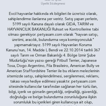
Üyelik Sözleşmesi
Evcil hayvanlar hakkında ırk bilgileri ile ücretsiz olarak,
sahiplendirme ilanlarına yer veririz. Satış yapan yerlerin,
5199 sayılı Kanuna dayalı olarak GIDA, TARIM ve
HAYVANCILIK BAKANLIĞI Ruhsat ve Kontrollerine tabi
olması gerekiyor. petyasam.com olarak "hayvan satışı,
üretimi, aracılık, bulundurma veya komisyonculuk"
yapmamaktayız. 5199 sayılı Hayvanları Koruma
Kanunu'nun, 14. Madde L Bendi ve 22.10.2014 tarihli 367
sayılı Tarım ve Orman Bakanlığı 4. Bölge İzmir Şube
Müdürlüğü'nün yazısı gereği Pitbull Terrier, Japanese
Tosa, Dogo Argentino, Fila Brasileiro, American Bully ve
American Staffordshire Terrier ile bu ırkların melezlerinin
sitemizde satışı, sahiplendirilmesi, sergilenmesi, reklamı,
takası veya hediye edilmesi yasaktır. petyasam.com
sitesinde kullanıcılar tarafından sağlanan her türlü ilan,
bilgi, içerik ve görselin gerçekliği, orijinalliği, güvenliği,
doğruluğu ve belge bulundurma zorunluluğuna ilişkin
sorumluluk bu içerikleri giren kullanıcıya ait olup,