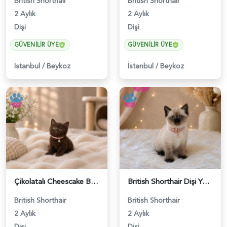
British Shorthair
British Shorthair
2 Aylık
2 Aylık
Dişi
Dişi
GÜVENILIR ÜYE
GÜVENILIR ÜYE
İstanbul
/
Beykoz
İstanbul
/
Beykoz
Çikolatalı Cheescake British Shorthair Dişi Yavrumuz - 4902
British Shorthair Dişi Yavrumuz 2 Aylık - 4647
British Shorthair
British Shorthair
2 Aylık
2 Aylık
Dişi
Dişi