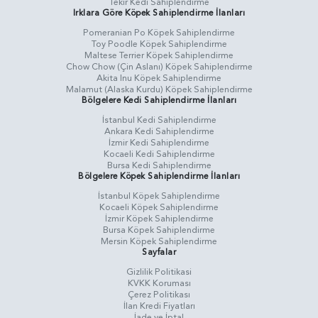
Tekir Kedi Sahiplendirme
Irklara Göre Köpek Sahiplendirme İlanları
Pomeranian Po Köpek Sahiplendirme
Toy Poodle Köpek Sahiplendirme
Maltese Terrier Köpek Sahiplendirme
Chow Chow (Çin Aslanı) Köpek Sahiplendirme
Akita Inu Köpek Sahiplendirme
Malamut (Alaska Kurdu) Köpek Sahiplendirme
Bölgelere Kedi Sahiplendirme İlanları
İstanbul Kedi Sahiplendirme
Ankara Kedi Sahiplendirme
İzmir Kedi Sahiplendirme
Kocaeli Kedi Sahiplendirme
Bursa Kedi Sahiplendirme
Bölgelere Köpek Sahiplendirme İlanları
İstanbul Köpek Sahiplendirme
Kocaeli Köpek Sahiplendirme
İzmir Köpek Sahiplendirme
Bursa Köpek Sahiplendirme
Mersin Köpek Sahiplendirme
Sayfalar
Gizlilik Politikasi
KVKK Koruması
Çerez Politikası
İlan Kredi Fiyatları
İade ve İptal