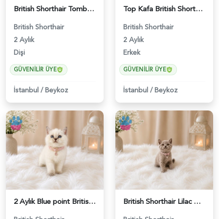
British Shorthair Tombul Yanak Prenses Yuva Arıyor - 5152
Top Kafa British Shorthair Blue Point Yakışıklımız - 4641
British Shorthair
British Shorthair
2 Aylık
2 Aylık
Dişi
Erkek
GÜVENILIR ÜYE
GÜVENILIR ÜYE
İstanbul
/
Beykoz
İstanbul
/
Beykoz
2 Aylık Blue point British Shorthair Nazlı Kızımız - 4642
British Shorthair Lilac Renk Dişi Yavrumuz - 4646