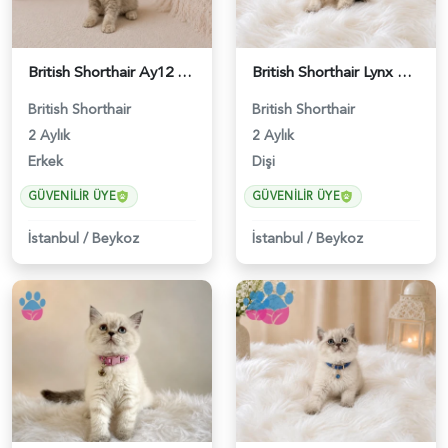
British Shorthair Ay12 Erkek Oyuncu Yavrumuz - 4895
British Shorthair Lynx Point Güzel Kızımız - 4640
British Shorthair
British Shorthair
2 Aylık
2 Aylık
Erkek
Dişi
GÜVENILIR ÜYE
GÜVENILIR ÜYE
İstanbul
/
Beykoz
İstanbul
/
Beykoz