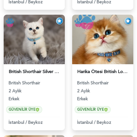
İstanbul
/
Beykoz
İstanbul
/
Beykoz
British Shorthair Silver Point Erkek 2 Aylık - 6122
Harika Ötesi British Longhair Golden Parlayan Yıldız - 6141
British Shorthair
British Shorthair
2 Aylık
2 Aylık
Erkek
Erkek
GÜVENILIR ÜYE
GÜVENILIR ÜYE
İstanbul
/
Beykoz
İstanbul
/
Beykoz