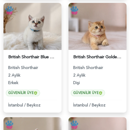
British Shorthair Blue Point Erkek Yavrumuz - 5211
British Shorthair Golden Muhteşem Yavrumuz - 5226
British Shorthair
British Shorthair
2 Aylık
2 Aylık
Erkek
Dişi
GÜVENILIR ÜYE
GÜVENILIR ÜYE
İstanbul
/
Beykoz
İstanbul
/
Beykoz