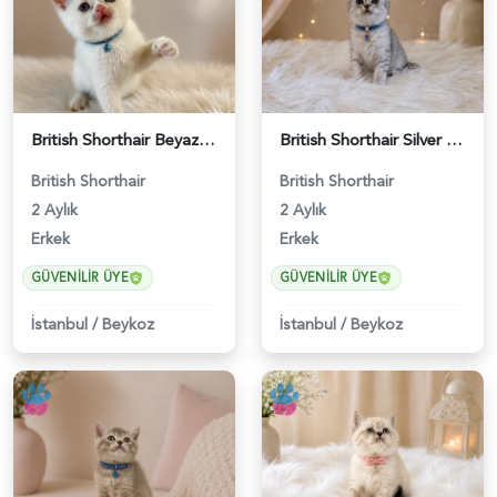
British Shorthair Beyaz Pamuksu Yavrumuz - 6419
British Shorthair Silver Tabby Yavrumuz - 4639
British Shorthair
British Shorthair
2 Aylık
2 Aylık
Erkek
Erkek
GÜVENILIR ÜYE
GÜVENILIR ÜYE
İstanbul
/
Beykoz
İstanbul
/
Beykoz