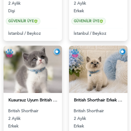
2 Aylık
2 Aylık
Dişi
Erkek
GÜVENILIR ÜYE
GÜVENILIR ÜYE
İstanbul
/
Beykoz
İstanbul
/
Beykoz
Kusursuz Uyum British Shorthair Bi Color Erkek - 6011
British Shorthair Erkek Bluepoint 2 Aylık - 4448
British Shorthair
British Shorthair
2 Aylık
2 Aylık
Erkek
Erkek