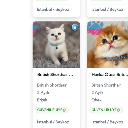
İstanbul
/
Beykoz
İstanbul
/
Beykoz
British Shorthair Silver Point Erkek 2 Aylık - 6122
Harika Ötesi British Longhair Golden Parlayan Yıldız - 
British Shorthair
British Shorthair
2 Aylık
2 Aylık
Erkek
Erkek
GÜVENILIR ÜYE
GÜVENILIR ÜYE
İstanbul
/
Beykoz
İstanbul
/
Beykoz