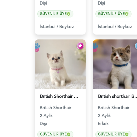
Dişi
Dişi
GÜVENILIR ÜYE
GÜVENILIR ÜYE
İstanbul
/
Beykoz
İstanbul
/
Beykoz
British Shorthair Blue Point Kızımız 2 Aylık - 5149
British shorthair Bicolor 
British Shorthair
British Shorthair
2 Aylık
2 Aylık
Dişi
Erkek
GÜVENILIR ÜYE
GÜVENILIR ÜYE