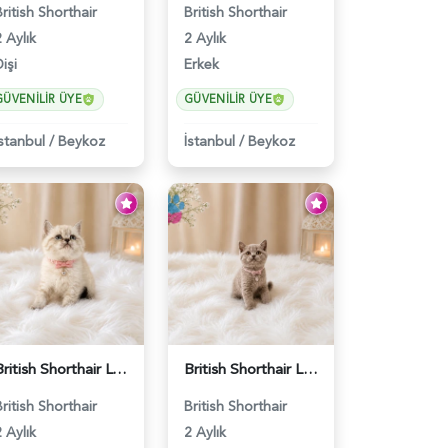
British Shorthair
British Shorthair
 Aylık
2 Aylık
işi
Erkek
GÜVENILIR ÜYE
GÜVENILIR ÜYE
İstanbul
/
Beykoz
İstanbul
/
Beykoz
British Shorthair Lynx Point Güzel Kızımız - 4640
British Shorthair Lilac Renk Dişi Yavrumuz - 4646
British Shorthair
British Shorthair
 Aylık
2 Aylık