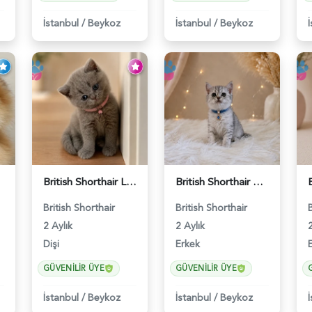
İstanbul
/
Beykoz
İstanbul
/
Beykoz
6141
British Shorthair Lilac Dişi Tatlı Kızımız - 5236
British Shorthair Silver Tabby Yavrumuz - 4639
British Shorthair
British Shorthair
2 Aylık
2 Aylık
2
Dişi
Erkek
GÜVENILIR ÜYE
GÜVENILIR ÜYE
İstanbul
/
Beykoz
İstanbul
/
Beykoz