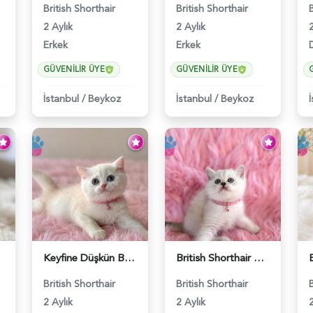
British Shorthair
British Shorthair
2 Aylık
2 Aylık
2
Erkek
Erkek
D
GÜVENILIR ÜYE
GÜVENILIR ÜYE
İstanbul
/
Beykoz
İstanbul
/
Beykoz
Keyfine Düşkün British Shorthair Dişi Yavrumuz - 5570
British Shorthair Golden Point Yavrumuz - 5571
British Shorthair
British Shorthair
2 Aylık
2 Aylık
2