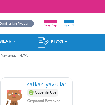
Doping İlan Fiyatları
Giriş Yap
Üye Ol
MLAR
BLOG
ek Yavrumuz - 4795
safkan-yavrular
Güvenilir Üye
Orgeneral Petsever