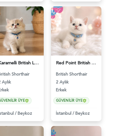
Karamelli British Longhair Erkek 2 Aylık - 4919
Red Point British Shorthair Erkek - 4692
British Shorthair
British Shorthair
 Aylık
2 Aylık
Erkek
Erkek
GÜVENILIR ÜYE
GÜVENILIR ÜYE
İstanbul
/
Beykoz
İstanbul
/
Beykoz