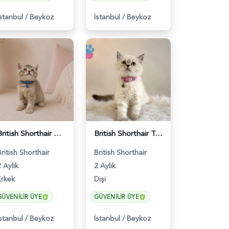
İstanbul
/
Beykoz
İstanbul
/
Beykoz
British Shorthair Ay12 Erkek Oyuncu Yavrumuz - 4895
British Shorthair Tombul Yanak Prenses Yuva Arıyor - 5152
British Shorthair
British Shorthair
 Aylık
2 Aylık
Erkek
Dişi
GÜVENILIR ÜYE
GÜVENILIR ÜYE
İstanbul
/
Beykoz
İstanbul
/
Beykoz