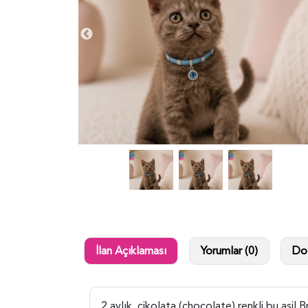
İlan Açıklaması
Yorumlar (0)
Dol
2 aylık, çikolata (chocolate) renkli bu asil 