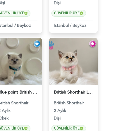
işi
Dişi
GÜVENILIR ÜYE
GÜVENILIR ÜYE
İstanbul
/
Beykoz
İstanbul
/
Beykoz
Blue point British Shorthair Kedim 2 Aylık - 4132
British Shorthair Lynx Point Dişi Yavrumuz Yuva Arıyor - 5148
British Shorthair
British Shorthair
 Aylık
2 Aylık
Erkek
Dişi
GÜVENILIR ÜYE
GÜVENILIR ÜYE