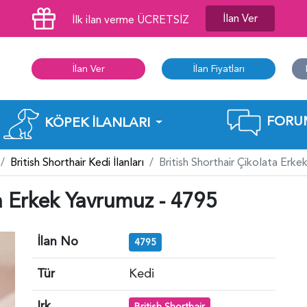
İlan Ver
İlk ilan verme ÜCRETSİZ
İlan Ver
İlan Fiyatları
FORU
KÖPEK İLANLARI
British Shorthair Kedi İlanları
British Shorthair Çikolata Erk
ta Erkek Yavrumuz - 4795
İlan No
4795
Tür
Kedi
Irk
British Shorthair