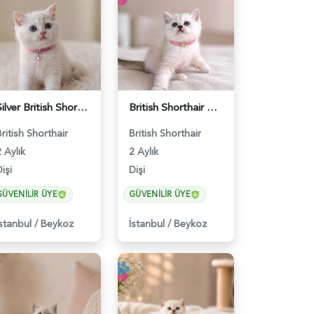
Silver British Shorthair Güzelliğimiz 2 Aylık - 5227
British Shorthair Silver Point Kızımız - 5228
British Shorthair
British Shorthair
 Aylık
2 Aylık
işi
Dişi
GÜVENILIR ÜYE
GÜVENILIR ÜYE
İstanbul
/
Beykoz
İstanbul
/
Beykoz