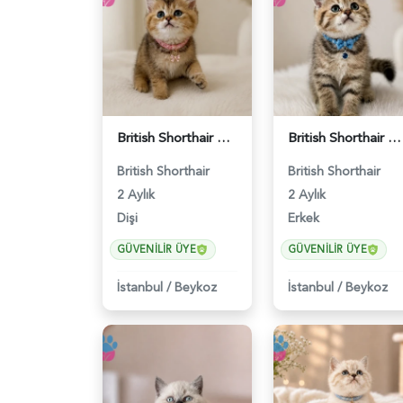
British Shorthair Golden Chinchilla Dişi - 5207
British Shorthair Golden Black Erkek - 5208
British Shorthair
British Shorthair
2 Aylık
2 Aylık
Dişi
Erkek
GÜVENILIR ÜYE
GÜVENILIR ÜYE
İstanbul
/
Beykoz
İstanbul
/
Beykoz