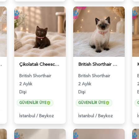
ir Nazlı Kızımız - 4642
Çikolatalı Cheescake British Shorthair Dişi Yavrumuz - 4902
British Shorthair Dişi Yavrumuz 2 Aylık - 4647
British Shorthair
British Shorthair
2 Aylık
2 Aylık
2
Dişi
Dişi
GÜVENILIR ÜYE
GÜVENILIR ÜYE
İstanbul
/
Beykoz
İstanbul
/
Beykoz