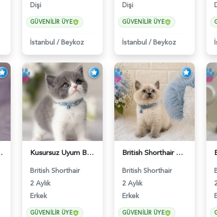
Dişi
Dişi
D
GÜVENILIR ÜYE
GÜVENILIR ÜYE
İstanbul
/
Beykoz
İstanbul
/
Beykoz
Lilac Erkek - 5905
Kusursuz Uyum British Shorthair Bi Color Erkek - 6011
British Shorthair Erkek Bluepoint 2 Aylık - 4448
British Shorthair
British Shorthair
2 Aylık
2 Aylık
2
Erkek
Erkek
GÜVENILIR ÜYE
GÜVENILIR ÜYE