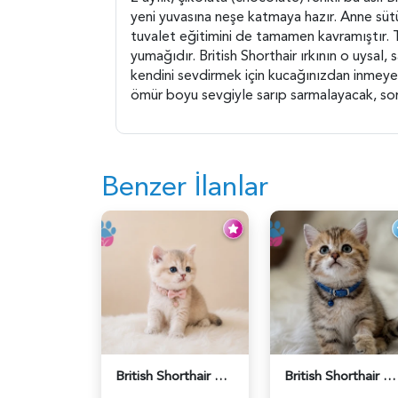
yeni yuvasına neşe katmaya hazır. Anne sütün
tuvalet eğitimini de tamamen kavramıştır. T
yumağıdır. British Shorthair ırkının o uysal
kendini sevdirmek için kucağınızdan inmey
ömür boyu sevgiyle sarıp sarmalayacak, soru
Benzer İlanlar
British Shorthair AY12 Güzel Kızımız - 6349
British Shorthair Golden Tabby Black Yavrumuz - 5582