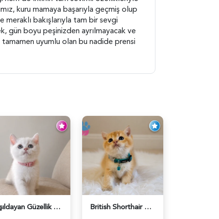
ıklımız, kuru mamaya başarıyla geçmiş olup
 meraklı bakışlarıyla tam bir sevgi
bebek, gün boyu peşinizden ayrılmayacak ve
na tamamen uyumlu olan bu nadide prensi
Işıldayan Güzellik British Shorthair Kızımız - 5568
British Shorthair Erkek Golden Yavrumuz - 5567