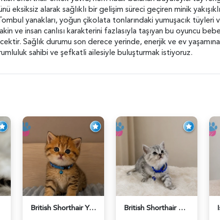
ü eksiksiz alarak sağlıklı bir gelişim süreci geçiren minik yakış
ombul yanakları, yoğun çikolata tonlarındaki yumuşacık tüyleri ve
, sakin ve insan canlısı karakterini fazlasıyla taşıyan bu oyuncu 
ecektir. Sağlık durumu son derece yerinde, enerjik ve ev yaşamı
mluluk sahibi ve şefkatli ailesiyle buluşturmak istiyoruz.
British Shorthair Yakışıklı Bey Golden Tabby Erkek - 5559
British Shorthair Silver Tabby Erkek Top Kafa Yavrumuz - 5564