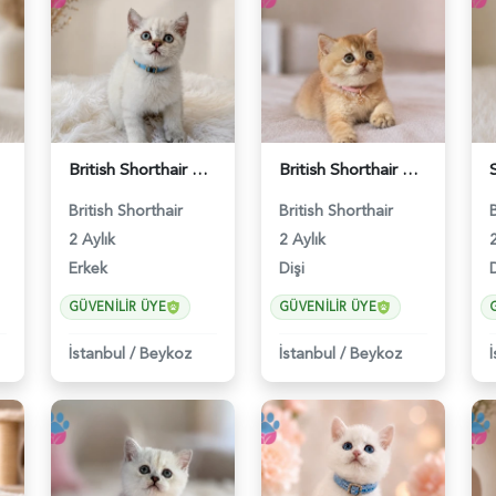
British Shorthair Blue Point Erkek Yavrumuz - 5211
British Shorthair Golden Muhteşem Yavrumuz - 5226
British Shorthair
British Shorthair
2 Aylık
2 Aylık
2
Erkek
Dişi
D
GÜVENILIR ÜYE
GÜVENILIR ÜYE
İstanbul
/
Beykoz
İstanbul
/
Beykoz