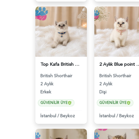
Top Kafa British Shorthair Blue Point Yakışıklımız - 4641
2 Aylık Blue point British Shortha
British Shorthair
British Shorthair
2 Aylık
2 Aylık
Erkek
Dişi
GÜVENILIR ÜYE
GÜVENILIR ÜYE
İstanbul
/
Beykoz
İstanbul
/
Beykoz