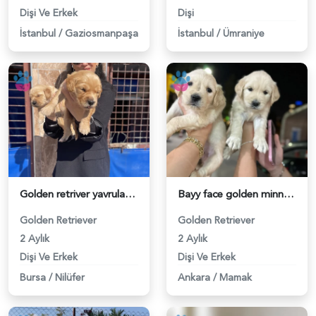
Dişi Ve Erkek
Dişi
İstanbul
/
Gaziosmanpaşa
İstanbul
/
Ümraniye
Golden retriver yavrularım sağlık ve ırk garantilidir - 6433
Bayy face golden minnaklarım - 6272
Golden Retriever
Golden Retriever
2 Aylık
2 Aylık
Dişi Ve Erkek
Dişi Ve Erkek
Bursa
/
Nilüfer
Ankara
/
Mamak