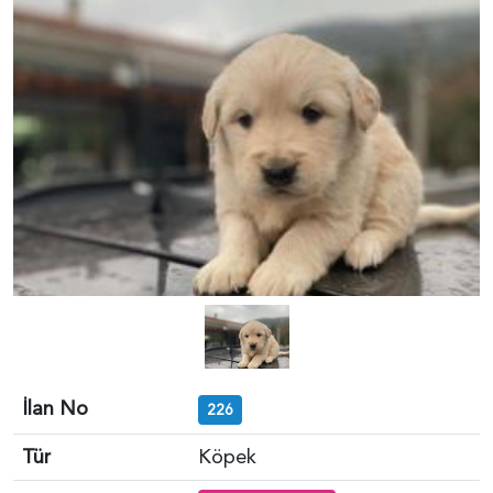
İlan No
226
Tür
Köpek