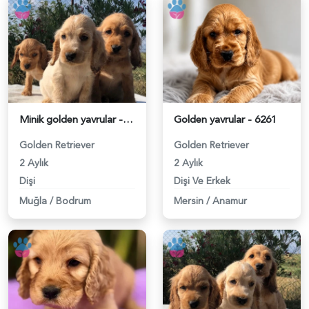
Minik golden yavrular - 6259
Golden yavrular - 6261
Golden Retriever
Golden Retriever
2 Aylık
2 Aylık
Dişi
Dişi Ve Erkek
Muğla
/
Bodrum
Mersin
/
Anamur