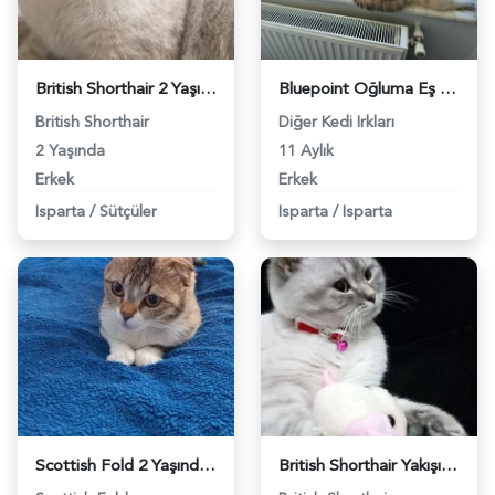
British Shorthair 2 Yaşında Kedime Eş Arıyorum - 118961852
Bluepoint Oğluma Eş Arıyoruz - 118961978
British Shorthair
Diğer Kedi Irkları
2 Yaşında
11 Aylık
Erkek
Erkek
Isparta
/
Sütçüler
Isparta
/
Isparta
Scottish Fold 2 Yaşında Kızıma Eş Arıyorum - 1152
British Shorthair Yakışıklı Oğlumuza Eş Arıyoruz - 1489