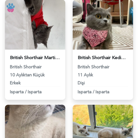
British Shorthair Martis Eş Arıyor - 118967839
British Shorthair Kedime Eş Arıyorum - 118961255
British Shorthair
British Shorthair
10 Aylıktan Küçük
11 Aylık
Erkek
Dişi
Isparta
/
Isparta
Isparta
/
Isparta