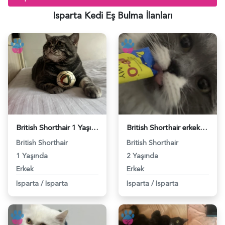
Isparta Kedi Eş Bulma İlanları
British Shorthair 1 Yaşında Eş Arıyor - 118984172
British Shorthair erkek kedime eş arıyorum - 118983390
British Shorthair
British Shorthair
1 Yaşında
2 Yaşında
Erkek
Erkek
Isparta
/
Isparta
Isparta
/
Isparta