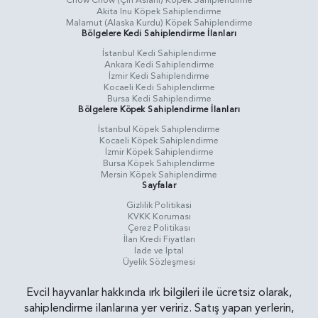
Chow Chow (Çin Aslanı) Köpek Sahiplendirme
Akita Inu Köpek Sahiplendirme
Malamut (Alaska Kurdu) Köpek Sahiplendirme
Bölgelere Kedi Sahiplendirme İlanları
İstanbul Kedi Sahiplendirme
Ankara Kedi Sahiplendirme
İzmir Kedi Sahiplendirme
Kocaeli Kedi Sahiplendirme
Bursa Kedi Sahiplendirme
Bölgelere Köpek Sahiplendirme İlanları
İstanbul Köpek Sahiplendirme
Kocaeli Köpek Sahiplendirme
İzmir Köpek Sahiplendirme
Bursa Köpek Sahiplendirme
Mersin Köpek Sahiplendirme
Sayfalar
Gizlilik Politikasi
KVKK Koruması
Çerez Politikası
İlan Kredi Fiyatları
İade ve İptal
Üyelik Sözleşmesi
Evcil hayvanlar hakkında ırk bilgileri ile ücretsiz olarak,
sahiplendirme ilanlarına yer veririz. Satış yapan yerlerin,