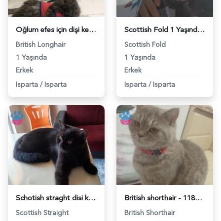
Oğlum efes için dişi kedi arıyorum - 118974410
Scottish Fold 1 Yaşında Eş Arıyor - 118973620
British Longhair
Scottish Fold
1 Yaşında
1 Yaşında
Erkek
Erkek
Isparta
/
Isparta
Isparta
/
Isparta
Schotish straght disi kedimle ciflestirmek için erkek kedi arıyorum - 118973287
British shorthair - 118972437
Scottish Straight
British Shorthair