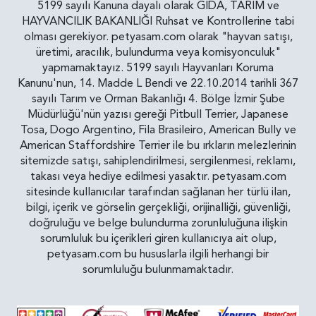
5199 sayılı Kanuna dayalı olarak GIDA, TARIM ve
HAYVANCILIK BAKANLIĞI Ruhsat ve Kontrollerine tabi
olması gerekiyor. petyasam.com olarak "hayvan satışı,
üretimi, aracılık, bulundurma veya komisyonculuk"
yapmamaktayız. 5199 sayılı Hayvanları Koruma
Kanunu'nun, 14. Madde L Bendi ve 22.10.2014 tarihli 367
sayılı Tarım ve Orman Bakanlığı 4. Bölge İzmir Şube
Müdürlüğü'nün yazısı gereği Pitbull Terrier, Japanese
Tosa, Dogo Argentino, Fila Brasileiro, American Bully ve
American Staffordshire Terrier ile bu ırkların melezlerinin
sitemizde satışı, sahiplendirilmesi, sergilenmesi, reklamı,
takası veya hediye edilmesi yasaktır. petyasam.com
sitesinde kullanıcılar tarafından sağlanan her türlü ilan,
bilgi, içerik ve görselin gerçekliği, orijinalliği, güvenliği,
doğruluğu ve belge bulundurma zorunluluğuna ilişkin
sorumluluk bu içerikleri giren kullanıcıya ait olup,
petyasam.com bu hususlarla ilgili herhangi bir
sorumluluğu bulunmamaktadır.