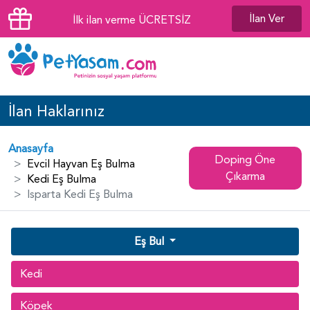
İlan Ver
İlk ilan verme ÜCRETSİZ
İlan Haklarınız
Anasayfa
Doping Öne
Evcil Hayvan Eş Bulma
Çıkarma
Kedi Eş Bulma
Isparta Kedi Eş Bulma
Eş Bul
Kedi
Köpek