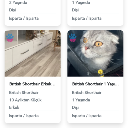
2 Yaşında
1 Yaşında
Dişi
Dişi
Isparta
/
Isparta
Isparta
/
Isparta
British Shorthair Erkek kedim için eş arıyorum - 118972027
British Shorthair 1 Yaşında Eş Arıyor - 118969533
British Shorthair
British Shorthair
10 Aylıktan Küçük
1 Yaşında
Erkek
Dişi
Isparta
/
Isparta
Isparta
/
Isparta