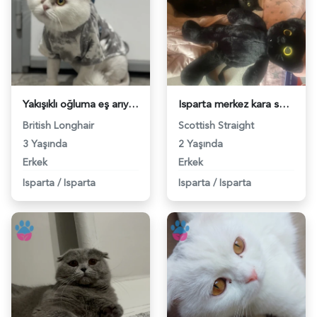
Yakışıklı oğluma eş arıyorum - 118981201
Isparta merkez kara sevda "Dremori" - 118979637
British Longhair
Scottish Straight
3 Yaşında
2 Yaşında
Erkek
Erkek
Isparta
/
Isparta
Isparta
/
Isparta