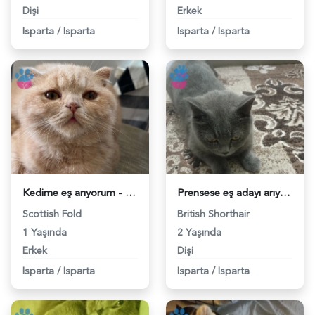
Dişi
Erkek
Isparta
/
Isparta
Isparta
/
Isparta
Kedime eş arıyorum - 118976449
Prensese eş adayı arıyoruz 2 yaşında british secereli - 118975741
Scottish Fold
British Shorthair
1 Yaşında
2 Yaşında
Erkek
Dişi
Isparta
/
Isparta
Isparta
/
Isparta