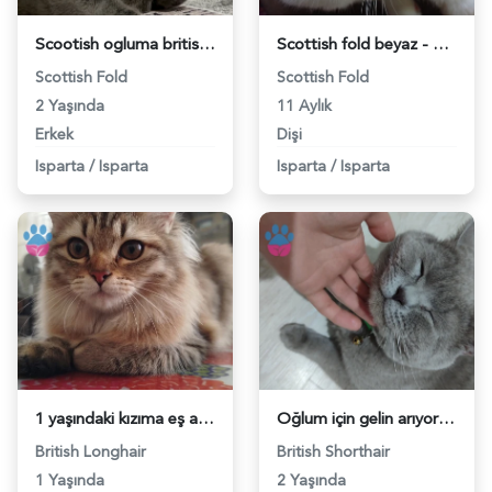
Scootish ogluma british eş arıyorum - 118979405
Scottish fold beyaz - 118978625
Scottish Fold
Scottish Fold
2 Yaşında
11 Aylık
Erkek
Dişi
Isparta
/
Isparta
Isparta
/
Isparta
1 yaşındaki kızıma eş arıyorum - 118978478
Oğlum için gelin arıyorum - 118976731
British Longhair
British Shorthair
1 Yaşında
2 Yaşında