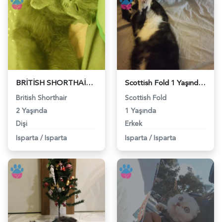
BRİTİSH SHORTHAİR EŞ - 118975726
Scottish Fold 1 Yaşında Erkek Kedim Eş Arıyor - 118974927
British Shorthair
Scottish Fold
2 Yaşında
1 Yaşında
Dişi
Erkek
Isparta
/
Isparta
Isparta
/
Isparta