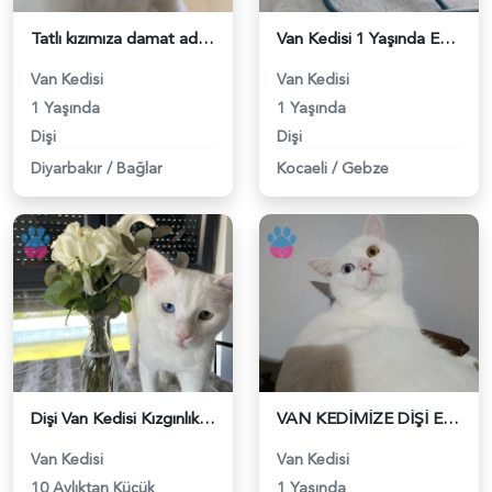
Tatlı kızımıza damat adayı arıyorum - 118983962
Van Kedisi 1 Yaşında Eş Arıyor - 118983762
Van Kedisi
Van Kedisi
1 Yaşında
1 Yaşında
Dişi
Dişi
Diyarbakır
/
Bağlar
Kocaeli
/
Gebze
Dişi Van Kedisi Kızgınlıkta - 118983670
VAN KEDİMİZE DİŞİ EŞ ARIYORUZ - 118983483
Van Kedisi
Van Kedisi
10 Aylıktan Küçük
1 Yaşında