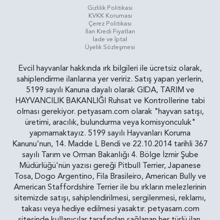
Gizlilik Politikasi
KVKK Koruması
Çerez Politikası
İlan Kredi Fiyatları
İade ve İptal
Üyelik Sözleşmesi
Evcil hayvanlar hakkında ırk bilgileri ile ücretsiz olarak,
sahiplendirme ilanlarına yer veririz. Satış yapan yerlerin,
5199 sayılı Kanuna dayalı olarak GIDA, TARIM ve
HAYVANCILIK BAKANLIĞI Ruhsat ve Kontrollerine tabi
olması gerekiyor. petyasam.com olarak "hayvan satışı,
üretimi, aracılık, bulundurma veya komisyonculuk"
yapmamaktayız. 5199 sayılı Hayvanları Koruma
Kanunu'nun, 14. Madde L Bendi ve 22.10.2014 tarihli 367
sayılı Tarım ve Orman Bakanlığı 4. Bölge İzmir Şube
Müdürlüğü'nün yazısı gereği Pitbull Terrier, Japanese
Tosa, Dogo Argentino, Fila Brasileiro, American Bully ve
American Staffordshire Terrier ile bu ırkların melezlerinin
sitemizde satışı, sahiplendirilmesi, sergilenmesi, reklamı,
takası veya hediye edilmesi yasaktır. petyasam.com
sitesinde kullanıcılar tarafından sağlanan her türlü ilan,