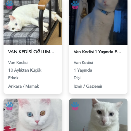
VAN KEDİSİ OĞLUMUZA EŞ ARIYORUZ - 118981951
Van Kedisi 1 Yaşında Eş Arıyor - 118981692
Van Kedisi
Van Kedisi
10 Aylıktan Küçük
1 Yaşında
Erkek
Dişi
Ankara
/
Mamak
İzmir
/
Gaziemir