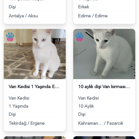
Dişi
Erkek
Antalya
/
Aksu
Edirne
/
Edirne
Van Kedisi 1 Yaşında Eş Arıyor - 118983422
10 aylık dişi Van kırması kedime çiftleşmek için sağlıklı ve aşılı eş arıyoruz. - 118983164
Van Kedisi
Van Kedisi
1 Yaşında
10 Aylık
Dişi
Dişi
Tekirdağ
/
Ergene
Kahramanmaraş
/
Pazarcık