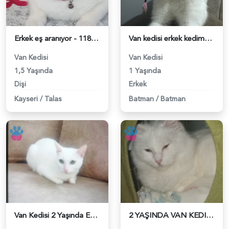
Erkek eş aranıyor - 118981298
Van kedisi erkek kedime eş arıyorum - 118980950
Van Kedisi
Van Kedisi
1,5 Yaşında
1 Yaşında
Dişi
Erkek
Kayseri
/
Talas
Batman
/
Batman
Van Kedisi 2 Yaşında Eş Arıyor - 118980894
2 YAŞINDA VAN KEDIMIZE ERKEK ES ARIYOZ - 118980337