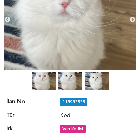
İlan No
118983535
Tür
Kedi
Irk
Van Kedisi