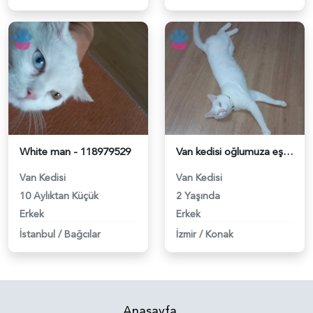
White man - 118979529
Van kedisi oğlumuza eş arıyoruz - 118979198
Van Kedisi
Van Kedisi
10 Aylıktan Küçük
2 Yaşında
Erkek
Erkek
İstanbul
/
Bağcılar
İzmir
/
Konak
Anasayfa