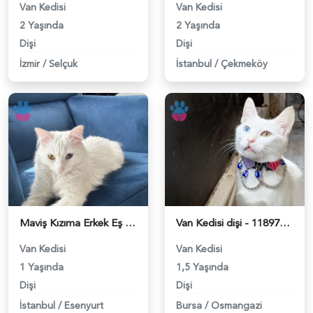
Van Kedisi
Van Kedisi
2 Yaşında
2 Yaşında
Dişi
Dişi
İzmir
/
Selçuk
İstanbul
/
Çekmeköy
Maviş Kızıma Erkek Eş Arıyorum - 118980165
Van Kedisi dişi - 118979739
Van Kedisi
Van Kedisi
1 Yaşında
1,5 Yaşında
Dişi
Dişi
İstanbul
/
Esenyurt
Bursa
/
Osmangazi