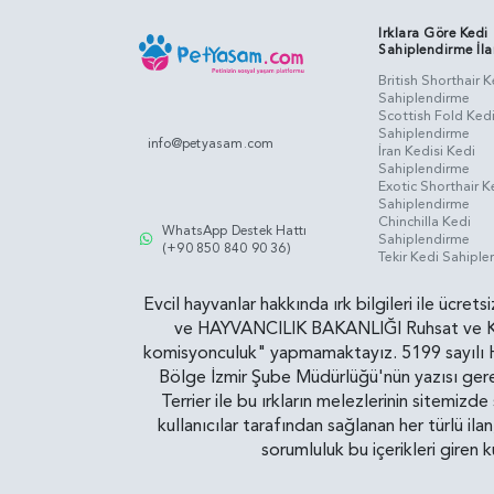
Irklara Göre Kedi
Sahiplendirme İla
British Shorthair K
Sahiplendirme
Scottish Fold Ked
Sahiplendirme
info@petyasam.com
İran Kedisi Kedi
Sahiplendirme
Exotic Shorthair K
Sahiplendirme
Chinchilla Kedi
WhatsApp Destek Hattı
Sahiplendirme
(+90 850 840 90 36)
Tekir Kedi Sahipl
Evcil hayvanlar hakkında ırk bilgileri ile ücret
ve HAYVANCILIK BAKANLIĞI Ruhsat ve Kontr
komisyonculuk" yapmamaktayız. 5199 sayılı Ha
Bölge İzmir Şube Müdürlüğü'nün yazısı gereğ
Terrier ile bu ırkların melezlerinin sitemizd
kullanıcılar tarafından sağlanan her türlü ila
sorumluluk bu içerikleri giren 