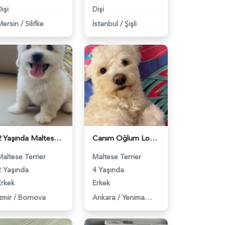
işi
Dişi
Mersin
/
Silifke
İstanbul
/
Şişli
2 Yaşında Maltese Terrier Köpeğime Eş Arıyorum - 118983912
Canım Oğlum Lokuma Eş Arıyoruz - 118983903
Maltese Terrier
Maltese Terrier
2 Yaşında
4 Yaşında
Erkek
Erkek
zmir
/
Bornova
Ankara
/
Yenimahalle