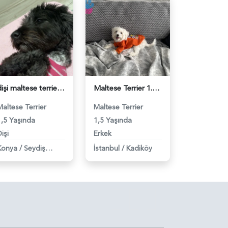
dişi maltese terrier köpeğim için erkek eş arıyorum - 118983127
Maltese Terrier 1.5 yaş Erkek acil eş - 118983107
Maltese Terrier
Maltese Terrier
1,5 Yaşında
1,5 Yaşında
işi
Erkek
Konya
/
Seydişehir
İstanbul
/
Kadiköy