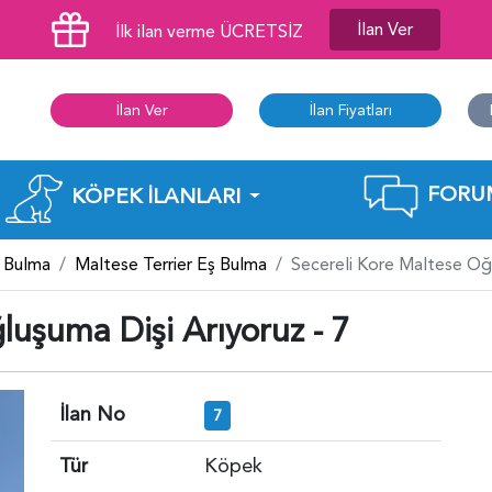
İlan Ver
İlk ilan verme ÜCRETSİZ
İlan Ver
İlan Fiyatları
FORU
KÖPEK İLANLARI
 Bulma
Maltese Terrier Eş Bulma
Secereli Kore Maltese Oğl
luşuma Dişi Arıyoruz - 7
İlan No
7
Tür
Köpek