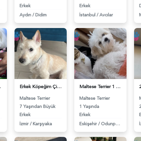
Erkek
Erkek
D
Aydın
/
Didim
İstanbul
/
Avcılar
 118983975
Erkek Köpeğim Çiftleşmek İstiyor - 118983976
Maltese Terrier 1 Yaşında Efe Eş Arıyor - 118983926
Maltese Terrier
Maltese Terrier
7 Yaşından Büyük
1 Yaşında
Erkek
Erkek
İzmir
/
Karşıyaka
Eskişehir
/
Odunpazarı
İ