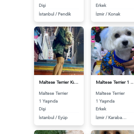
Dişi
Erkek
İstanbul
/
Pendik
İzmir
/
Konak
Maltese Terrier Kızıma Tatlış Eş Arıyoruz - 118984022
Maltese Terrier 1 Yaşında Eş Arıyor -
Maltese Terrier
Maltese Terrier
1 Yaşında
1 Yaşında
Dişi
Erkek
İstanbul
/
Eyüp
İzmir
/
Karabağlar