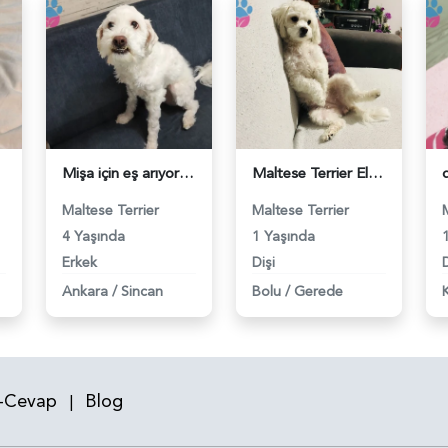
Mişa için eş arıyoruz - 118983473
Maltese Terrier Elsa Eş Arıyor - 118983158
Maltese Terrier
Maltese Terrier
4 Yaşında
1 Yaşında
Erkek
Dişi
D
Ankara
/
Sincan
Bolu
/
Gerede
-Cevap
Blog
|