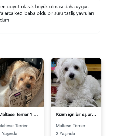
inden boyut olarak büyük olması daha uygun
falarca kez baba oldu bir sürü tatliş yavruları
oydum
Maltese Terrier 1 Yaşında Dişi Kızgınlıkta - 118984087
Kızım için bir eş arıyorum - 118984084
Maltese Terrier
Maltese Terrier
1 Yaşında
2 Yaşında