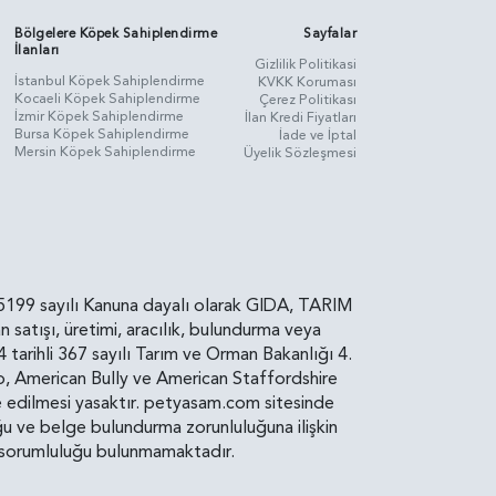
Bölgelere Köpek Sahiplendirme
Sayfalar
İlanları
Gizlilik Politikasi
İstanbul Köpek Sahiplendirme
KVKK Koruması
Kocaeli Köpek Sahiplendirme
Çerez Politikası
İzmir Köpek Sahiplendirme
İlan Kredi Fiyatları
Bursa Köpek Sahiplendirme
İade ve İptal
Mersin Köpek Sahiplendirme
Üyelik Sözleşmesi
rin, 5199 sayılı Kanuna dayalı olarak GIDA, TARIM
atışı, üretimi, aracılık, bulundurma veya
arihli 367 sayılı Tarım ve Orman Bakanlığı 4.
ro, American Bully ve American Staffordshire
diye edilmesi yasaktır. petyasam.com sitesinde
uluğu ve belge bulundurma zorunluluğuna ilişkin
bir sorumluluğu bulunmamaktadır.