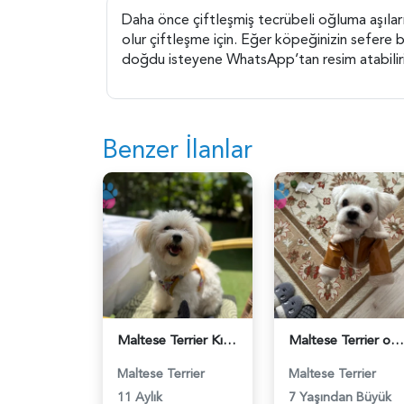
Daha önce çiftleşmiş tecrübeli oğluma aşıla
olur çiftleşme için. Eğer köpeğinizin sefere b
doğdu isteyene WhatsApp’tan resim atabiliri
Benzer İlanlar
Maltese Terrier Kızıma uygun eş arıyoruz - 118984678
Maltese Terrier oğlumuza eş arıyoruz. - 118984579
Maltese Terrier
Maltese Terrier
11 Aylık
7 Yaşından Büyük