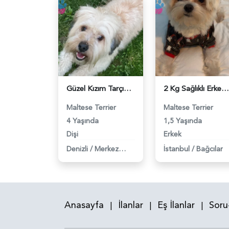
Güzel Kızım Tarçın'a eş arıyorum - 118983728
2 Kg Sağlıklı Erkek Maltese Terrier Oğluma Dişi Eş Arıyoruz - 118983603
Maltese Terrier
Maltese Terrier
4 Yaşında
1,5 Yaşında
Dişi
Erkek
Denizli
/
Merkezefendi
İstanbul
/
Bağcılar
Anasayfa
İlanlar
Eş İlanlar
Soru
|
|
|