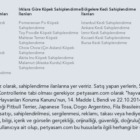
Irklara Göre Köpek Sahiplendirme
Bölgelere Kedi Sahiplendirme
nları
İlanları
İlanları
edi
Pomeranian Po Köpek
İstanbul Kedi Sahiplendirme
Sahiplendirme
Ankara Kedi Sahiplendirme
i
Toy Poodle Köpek Sahiplendirme
İzmir Kedi Sahiplendirme
Maltese Terrier Köpek
Kocaeli Kedi Sahiplendirme
Sahiplendirme
Bursa Kedi Sahiplendirme
Chow Chow (Çin Aslanı) Köpek
edi
Sahiplendirme
Akita Inu Köpek Sahiplendirme
Malamut (Alaska Kurdu) Köpek
Sahiplendirme
endirme
siz olarak, sahiplendirme ilanlarına yer veririz. Satış yapan yerle
ollerine tabi olması gerekiyor. petyasam.com olarak "hayvan s
yvanları Koruma Kanunu'nun, 14. Madde L Bendi ve 22.10.2014 t
i Pitbull Terrier, Japanese Tosa, Dogo Argentino, Fila Brasilei
e satışı, sahiplendirilmesi, sergilenmesi, reklamı, takası veya he
n, bilgi, içerik ve görselin gerçekliği, orijinalliği, güvenliği, doğr
kullanıcıya ait olup, petyasam.com bu hususlarla ilgili herhangi 