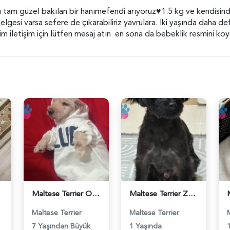
rı tam güzel bakılan bir hanımefendi arıyoruz♥️1.5 kg ve kendis
elgesi varsa sefere de çıkarabiliriz yavrulara. İki yaşında daha de
m iletişim için lütfen mesaj atın en sona da bebeklik resmini k
Maltese Terrier Oğlumuz Siya Eş Arıyor - 118984367
Maltese Terrier Zeytinbeye dişi ariyoruz - 118984208
Maltese Terrier
Maltese Terrier
7 Yaşından Büyük
1 Yaşında