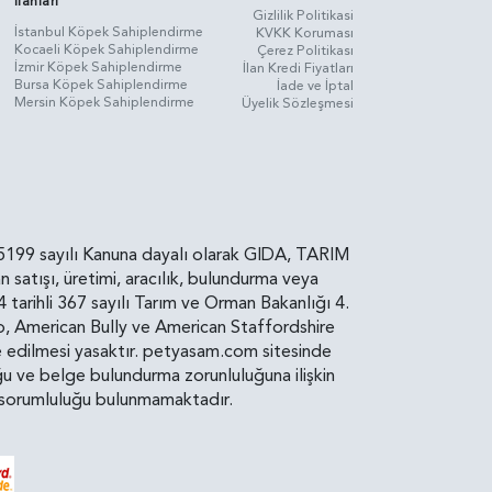
İlanları
Gizlilik Politikasi
İstanbul Köpek Sahiplendirme
KVKK Koruması
Kocaeli Köpek Sahiplendirme
Çerez Politikası
İzmir Köpek Sahiplendirme
İlan Kredi Fiyatları
Bursa Köpek Sahiplendirme
İade ve İptal
Mersin Köpek Sahiplendirme
Üyelik Sözleşmesi
rin, 5199 sayılı Kanuna dayalı olarak GIDA, TARIM
atışı, üretimi, aracılık, bulundurma veya
arihli 367 sayılı Tarım ve Orman Bakanlığı 4.
ro, American Bully ve American Staffordshire
diye edilmesi yasaktır. petyasam.com sitesinde
uluğu ve belge bulundurma zorunluluğuna ilişkin
bir sorumluluğu bulunmamaktadır.