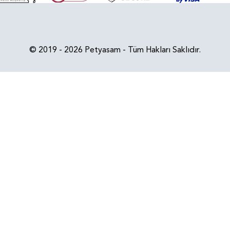
© 2019 - 2026 Petyasam - Tüm Hakları Saklıdır.