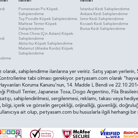
nları
İlanları
İlanları
edi
Pomeranian Po Köpek
İstanbul Kedi Sahiplendirme
Sahiplendirme
Ankara Kedi Sahiplendirme
i
Toy Poodle Köpek Sahiplendirme
İzmir Kedi Sahiplendirme
Maltese Terrier Köpek
Kocaeli Kedi Sahiplendirme
Sahiplendirme
Bursa Kedi Sahiplendirme
Chow Chow (Çin Aslanı) Köpek
edi
Sahiplendirme
Akita Inu Köpek Sahiplendirme
Malamut (Alaska Kurdu) Köpek
Sahiplendirme
endirme
siz olarak, sahiplendirme ilanlarına yer veririz. Satış yapan yerle
ollerine tabi olması gerekiyor. petyasam.com olarak "hayvan s
yvanları Koruma Kanunu'nun, 14. Madde L Bendi ve 22.10.2014 t
i Pitbull Terrier, Japanese Tosa, Dogo Argentino, Fila Brasilei
e satışı, sahiplendirilmesi, sergilenmesi, reklamı, takası veya he
n, bilgi, içerik ve görselin gerçekliği, orijinalliği, güvenliği, doğr
kullanıcıya ait olup, petyasam.com bu hususlarla ilgili herhangi 