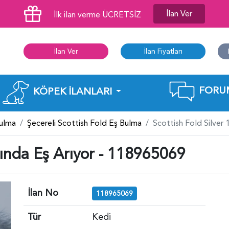
İlan Ver
İlk ilan verme ÜCRETSİZ
İlan Ver
İlan Fiyatları
FORU
KÖPEK İLANLARI
Bulma
Şecereli Scottish Fold Eş Bulma
Scottish Fold Silver
aşında Eş Arıyor - 118965069
İlan No
118965069
Tür
Kedi