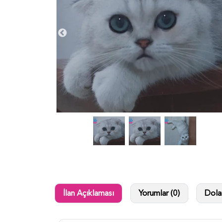
İlan Açıklaması
Yorumlar (0)
Dolan