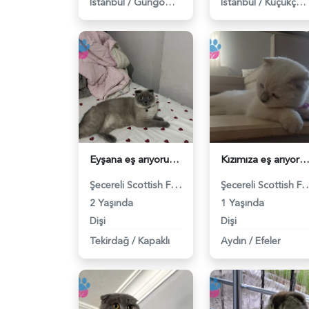
İstanbul
/
Güngören
İstanbul
/
Küçükçekmece
Eyşana eş arıyoruz - 118980548
Kızımıza eş arıyoruz - 118980
Şecereli Scottish Fold
Şecereli Scott
2 Yaşında
1 Yaşında
Dişi
Dişi
Tekirdağ
/
Kapaklı
Aydın
/
Efeler