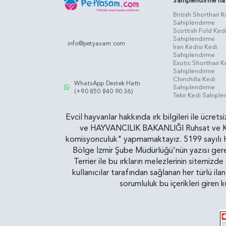
Sahiplendirme İla
British Shorthair K
Sahiplendirme
Scottish Fold Ked
Sahiplendirme
info@petyasam.com
İran Kedisi Kedi
Sahiplendirme
Exotic Shorthair K
Sahiplendirme
Chinchilla Kedi
WhatsApp Destek Hattı
Sahiplendirme
(+90 850 840 90 36)
Tekir Kedi Sahipl
Evcil hayvanlar hakkında ırk bilgileri ile ücret
ve HAYVANCILIK BAKANLIĞI Ruhsat ve Kontr
komisyonculuk" yapmamaktayız. 5199 sayılı Ha
Bölge İzmir Şube Müdürlüğü'nün yazısı gereğ
Terrier ile bu ırkların melezlerinin sitemizd
kullanıcılar tarafından sağlanan her türlü ila
sorumluluk bu içerikleri giren 