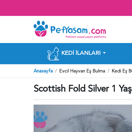
KEDI İLANLARI
Anasayfa
Evcil Hayvan Eş Bulma
Kedi Eş 
Scottish Fold Silver 1 Y