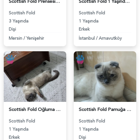
Scottish Fold Prensesime Damat Arıyoruz - 118984587
Scottish Fold 1 Yaşında Eş Arıyor - 118984572
Scottish Fold
Scottish Fold
3 Yaşında
1 Yaşında
Dişi
Erkek
Mersin
/
Yenişehir
İstanbul
/
Arnavutköy
Scottish Fold Oğluma Eş Arıyoruz - 118984566
Scottish Fold Pamuğa eş Arıyoruz - 118984562
Scottish Fold
Scottish Fold
1 Yaşında
1 Yaşında
Erkek
Dişi